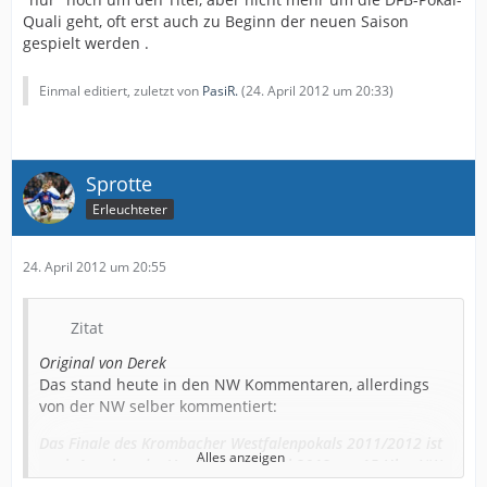
Quali geht, oft erst auch zu Beginn der neuen Saison
gespielt werden .
Einmal editiert, zuletzt von
PasiR.
(
24. April 2012 um 20:33
)
Sprotte
Erleuchteter
24. April 2012 um 20:55
Zitat
Original von Derek
Das stand heute in den NW Kommentaren, allerdings
von der NW selber kommentiert:
Das Finale des Krombacher Westfalenpokals 2011/2012 ist
Alles anzeigen
nach Angaben des Vereins am 7. Juni 2012 um 15 Uhr.
NW