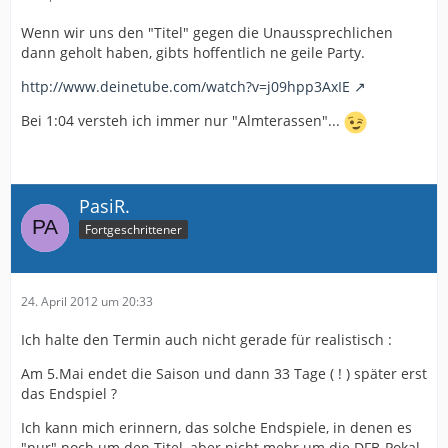
Wenn wir uns den "Titel" gegen die Unaussprechlichen
dann geholt haben, gibts hoffentlich ne geile Party.
http://www.deinetube.com/watch?v=j09hpp3AxIE
Bei 1:04 versteh ich immer nur "Almterassen"...
PasiR.
Fortgeschrittener
24. April 2012 um 20:33
Ich halte den Termin auch nicht gerade für realistisch :
Am 5.Mai endet die Saison und dann 33 Tage ( ! ) später erst
das Endspiel ?
Ich kann mich erinnern, das solche Endspiele, in denen es
"nur" noch um den Titel, aber nicht mehr um die DFB-Pokal-