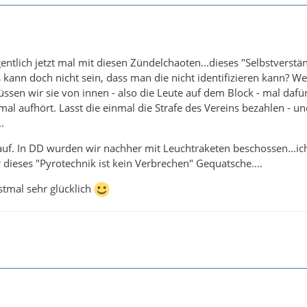
ntlich jetzt mal mit diesen Zündelchaoten...dieses "Selbstverstä
s kann doch nicht sein, dass man die nicht identifizieren kann? W
sen wir sie von innen - also die Leute auf dem Block - mal dafü
mal aufhört. Lasst die einmal die Strafe des Vereins bezahlen - un
.
auf. In DD wurden wir nachher mit Leuchtraketen beschossen...ic
 dieses "Pyrotechnik ist kein Verbrechen" Gequatsche....
rstmal sehr glücklich