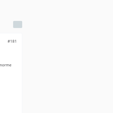
#181
 enorme