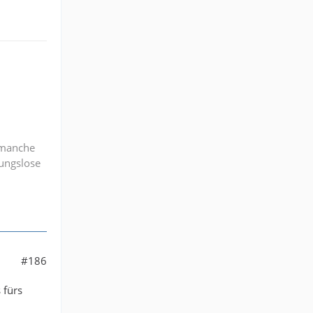
, manche
gungslose
#186
 fürs