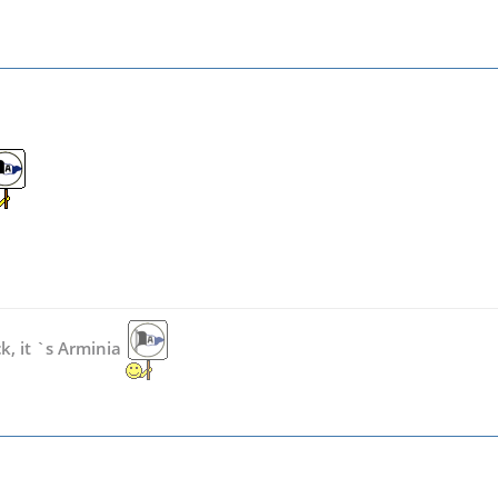
ck, it `s Arminia