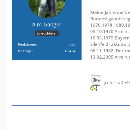
Meine Jahre der Le
Bundesligaaufstieg
Alm-Gänger
1970,1978,1980,1
03.10.1970:Armini
Erleuchteter
10.03.1979:Bayern
Eilenfeld (2),Graul
Reaktionen
630
06.11.1982: Dortm
Beiträge
12.424
13.02.2005:Arminia
[color=#0048f