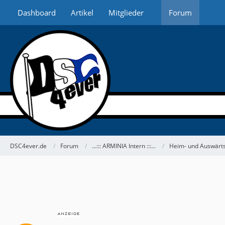
Dashboard
Artikel
Mitglieder
Forum
DSC4ever.de
Forum
...::: ARMINIA Intern :::...
Heim- und Auswärts