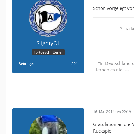
Schön vorgelegt von 
Schalk
SlightyOL
Fortgeschrittener
"In Deutschland d
Beiträge
591
lernen es nie. ---
16. Mai 2014 um 22:19
Gratulation an die 
Rückspiel.