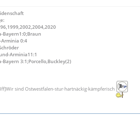
idenschaft
e:
996,1999,2002,2004,2020
a-Bayern1:0;Braun
-Arminia 0:4
,Schröder
und-Arminia11:1
-Bayern 3:1;Porcello,Buckley(2)
f]Wir sind Ostwestfalen-stur·hartnäckig·kämpferisch