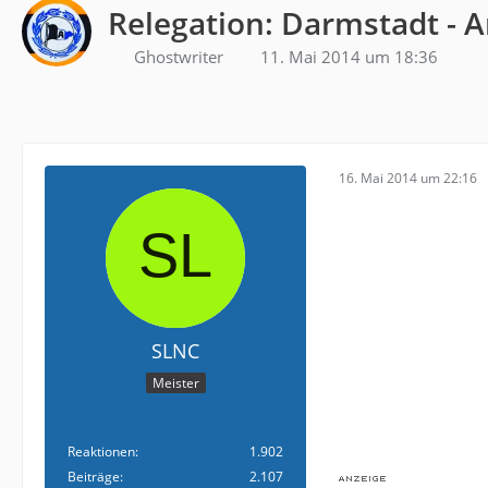
Relegation: Darmstadt - 
Ghostwriter
11. Mai 2014 um 18:36
16. Mai 2014 um 22:16
SLNC
Meister
Reaktionen
1.902
Beiträge
2.107