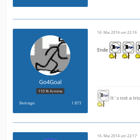
16. Mai 2014 um 22:16
Ende
Go4Goal
110 % Armine
It`s not a tri
Beiträge
1.873
16. Mai 2014 um 22:17