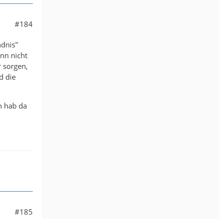
#184
ndnis"
enn nicht
r sorgen,
d die
h hab da
#185