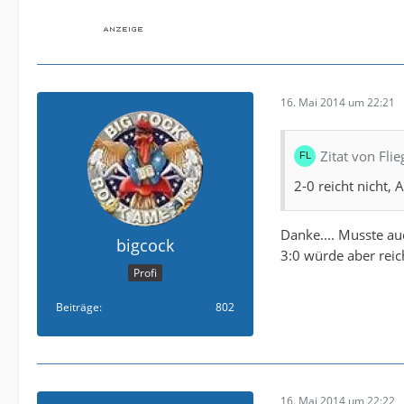
16. Mai 2014 um 22:21
Zitat von Fli
2-0 reicht nicht, 
Danke.... Musste a
bigcock
3:0 würde aber rei
Profi
Beiträge
802
16. Mai 2014 um 22:22