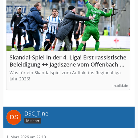
Skandal-Spiel in der 4. Liga! Erst rassistische
Beleidigung ++ Jagdszene vom Offenbach-
Boss
Was für ein Skandalspiel zum Auftakt ins Regionalliga-
Jahr 2026!
m.bild.de
DSC_Tine
Meister
1. März 2026 um 22:10