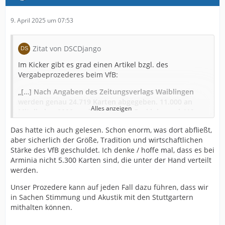
9. April 2025 um 07:53
Zitat von DSCDjango
Im Kicker gibt es grad einen Artikel bzgl. des
Vergabeprozederes beim VfB:
„[…] Nach Angaben des Zeitungsverlags Waiblingen
werden genau 24.719 Karten abgegeben. 11.000 an
Alles anzeigen
Mitglieder, 8000 an die offiziellen Fanklubs und 419 an
die reisefreudigsten der Reisefreudigen, an die Inhaber
Das hatte ich auch gelesen. Schon enorm, was dort abfließt,
von Auswärtsdauerkarten. Macht 19.419 Fans und
aber sicherlich der Größe, Tradition und wirtschaftlichen
einen Rest von 5300, der an Mitarbeiter, Spieler der U-
Stärke des VfB geschuldet. Ich denke / hoffe mal, dass es bei
Mannschaften, Sponsoren und verdiente Ex-Spieler
Arminia nicht 5.300 Karten sind, die unter der Hand verteilt
des Traditionsklubs geht, sofern diese nicht im VIP-
werden.
Bereich unterkommen. […]“
Unser Prozedere kann auf jeden Fall dazu führen, dass wir
Da soll sich noch irgendwer bei uns über die
in Sachen Stimmung und Akustik mit den Stuttgartern
Modalitäten beschweren.
mithalten können.
Ich selber habe meinen (erneuten) Mitgliedsantrag