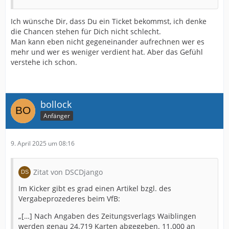
guten Arbeit seit der Rückrunde der letzten Saison
haben sie mich auch als Mitglied zurückgewonnen.
Ich wünsche Dir, dass Du ein Ticket bekommst, ich denke
Unabhängig davon, ob ich jetzt als „Neumitglied“
die Chancen stehen für Dich nicht schlecht.
möglicherweise keine Karte zugelost bekomme.
Man kann eben nicht gegeneinander aufrechnen wer es
mehr und wer es weniger verdient hat. Aber das Gefühl
verstehe ich schon.
bollock
Anfänger
9. April 2025 um 08:16
Zitat von DSCDjango
Im Kicker gibt es grad einen Artikel bzgl. des
Vergabeprozederes beim VfB:
„[…] Nach Angaben des Zeitungsverlags Waiblingen
werden genau 24.719 Karten abgegeben. 11.000 an