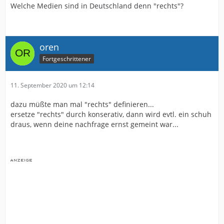
Welche Medien sind in Deutschland denn "rechts"?
Berichterstattung und den daraus resultierenden
Folgen für uns alle wäre doch hilfreich.
Die alten Römer haben das eigentlich auf zwei ganz
einfache Sätze gebracht:
oren
Fortgeschrittener
Cui bono ?
Audiatur et altera pars !
11. September 2020 um 12:14
dazu müßte man mal "rechts" definieren...
ersetze "rechts" durch konserativ, dann wird evtl. ein schuh
draus, wenn deine nachfrage ernst gemeint war...