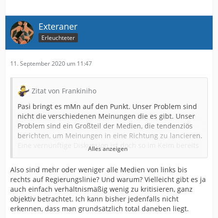
Exteraner
Erleuchteter
11. September 2020 um 11:47
Zitat von Frankiniho
Pasi bringt es mMn auf den Punkt. Unser Problem sind
nicht die verschiedenen Meinungen die es gibt. Unser
Problem sind ein Großteil der Medien, die tendenziös
berichten, um Meinungen in eine Richtung zu lancieren.
Eine vernünftige Diskussion ist doch so im Keim bereits
Alles anzeigen
erstickt, da man den Zweifler bereits in eine Ecke
gepackt hat, in der man mit ihm nicht mehr diskutieren
Also sind mehr oder weniger alle Medien von links bis
muss.
rechts auf Regierungslinie? Und warum? Vielleicht gibt es ja
auch einfach verhältnismäßig wenig zu kritisieren, ganz
Ein von mir bekanntes Pärchen (er hochrangiger Bänker,
objektiv betrachtet. Ich kann bisher jedenfalls nicht
sie Personalchefin eines großen Unternehmens mit
erkennen, dass man grundsätzlich total daneben liegt.
mehreren tausend Mitarbeitern) war in Berlin auf der