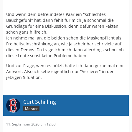
Demo. Diese beiden sind weder rechts, noch
antisemitisch noch irgendwie anders radikal.
Und wenn dein befreundetes Paar ein "schlechtes
Sie haben einfach, wie viele andere auch, ein schlechtes
Bauchgefühl" hat, dann fehlt für mich ja schonmal die
Bauchgefühl. Und nach Ihren Aussagen waren 99,9%
Grundlage für eine Diskussion, denn dafür wären Fakten
der anderen Demonstranten ebenso normale
schon ganz hilfreich.
Menschen.
Ich nehme mal an, die beiden sehen die Maskenpflicht als
Ich habe Gestern übrigens einen Bericht über
Freiheitseinschränkung an, wie ja scheinbar sehr viele auf
Schweden und deren ganz andere Vorgehensweise
diesen Demos. Da frage ich mich dann allerdings schon, ob
gelesen. Dort fühlten sich die Behörden mit dem
diese Leute sonst keine Probleme haben.
eingeschlagenem Weg bestätigt.
Das Grundproblem bleiben die Medien. Viele scheinen
Und zur Frage, wem es nützt, hätte ich dann gerne mal eine
das Framing Manuel vergessen zu haben und die
Antwort. Also ich sehe eigentlich nur "Verlierer" in der
Verwendung von Euphemismen im täglichen Bereich
jetzigen Situation.
gar nicht mehr zu bemerken.
Dabei hatte man gerade nach den schlimmen
Erfahrungen von 33-45 eine gebührenfinanzierte,
Curt Schilling
jedoch unabhängige Berichterstattung erreichen wollen,
Meister
um genau so etwas zu verhindern.
Vermutlich kann niemand aufgrund eines fehlenden
11. September 2020 um 12:03
biologisch / virologischem Studiums die Situation richtig
einschätzen aber ein wenig mehr Skepsis der