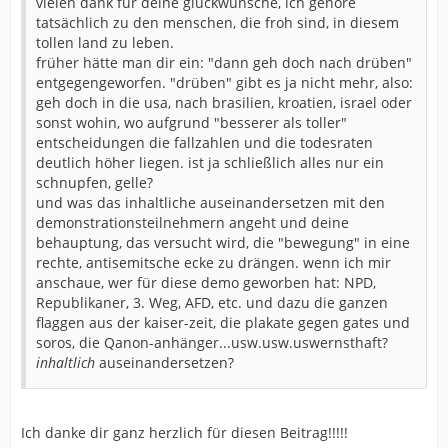
vielen dank für deine glückwünsche, ich gehöre
tatsächlich zu den menschen, die froh sind, in diesem
tollen land zu leben.
früher hätte man dir ein: "dann geh doch nach drüben"
entgegengeworfen. "drüben" gibt es ja nicht mehr, also:
geh doch in die usa, nach brasilien, kroatien, israel oder
sonst wohin, wo aufgrund "besserer als toller"
entscheidungen die fallzahlen und die todesraten
deutlich höher liegen. ist ja schließlich alles nur ein
schnupfen, gelle?
und was das inhaltliche auseinandersetzen mit den
demonstrationsteilnehmern angeht und deine
behauptung, das versucht wird, die "bewegung" in eine
rechte, antisemitsche ecke zu drängen. wenn ich mir
anschaue, wer für diese demo geworben hat: NPD,
Republikaner, 3. Weg, AFD, etc. und dazu die ganzen
flaggen aus der kaiser-zeit, die plakate gegen gates und
soros, die Qanon-anhänger...usw.usw.uswernsthaft?
inhaltlich
auseinandersetzen?
Ich danke dir ganz herzlich für diesen Beitrag!!!!!