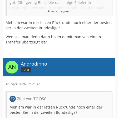
gut. Gibt genug Beispiele das einige Spieler in
bestimmten Vereinen funktioniert haben und danach
Alles anzeigen
eben weniger.
Telalovic war in Ulm gut aber in Nürnberg aber eben
Mehlem war in der letzen Rückrunde noch einer der besten
gar nicht.
8er in der zweiten Bundesliga?
Mehlem war auch mal gut. Aber dann ging er nach
Wen soll man denn dann holen damit man von einem
England und da war er nicht mehr so gut und bei uns
Transfer überzeugt ist?
eben auch nicht.
Rochelt mag in Elversberg gut gewesen sein aber in
Hannover nur am Anfang und danach eben genauso
Androdinho
schlecht wie bei uns. Nur deshalb haben wir ihn
Gast
überhaupt bekommen.
Bauer wurde zuletzt immer wieder ausgeliehen, auch
18. April 2026 um 21:45
das hat Gründe. Hat da auch nicht immer überzeugt.
Aber für mich noch einer der besseresn Transfers.
Zitat von TG DSC
Knoche gut ist eben leider sehr langsam und auch da
lief es zuletzt nicht mehr und eben auch etwas älter.
Mehlem war in der letzen Rückrunde noch einer der
besten 8er in der zweiten Bundesliga?
Ich würde es Mutzel dennoch ankreiden. Denn wenn er