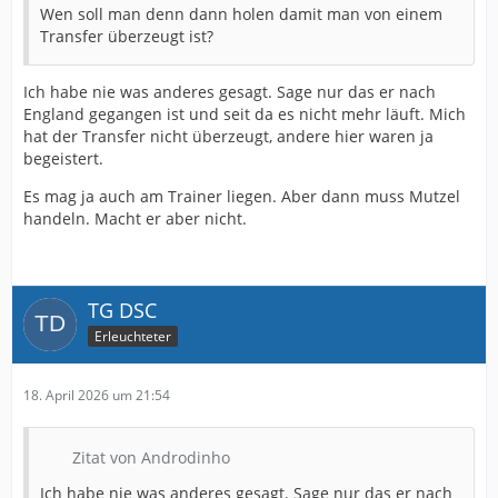
denkt die Spieler sind besser als sie aktuell spielen und
Wen soll man denn dann holen damit man von einem
Kniat schafft es nicht aus diesen Spielern das Beste
Transfer überzeugt ist?
raus zu holen ist Kniat der falsche Trainer und das
muss ein Mutzel erkennen.
Ich habe nie was anderes gesagt. Sage nur das er nach
Aber Telalovic, Mehlem und Rochelt haben mich von
England gegangen ist und seit da es nicht mehr läuft. Mich
Anfang an nicht überzeugt.
hat der Transfer nicht überzeugt, andere hier waren ja
begeistert.
Es mag ja auch am Trainer liegen. Aber dann muss Mutzel
handeln. Macht er aber nicht.
TG DSC
Erleuchteter
18. April 2026 um 21:54
Zitat von Androdinho
Ich habe nie was anderes gesagt. Sage nur das er nach