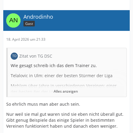
Androdinho
Gast
18. April 2026 um 21:33
Zitat von TG DSC
Wie gesagt schreib ich das dem Trainer zu.
Telalovic in Ulm: einer der besten Stürmer der Liga
Mehlem über Jahre in verschiedenen Vereinen: einer
der besten 8er der Liga
Alles anzeigen
Rochelt: überdurchschnittlich guter Linksaußen und OM
So ehrlich muss man aber auch sein.
in Elversberg
Nur weil sie mal gut waren sind sie eben nicht überall gut.
Bauer und Knochen: auf dem Papier eine IV der oberen
Gibt genug Beispiele das einige Spieler in bestimmten
Tabellenhälfte
Vereinen funktioniert haben und danach eben weniger.