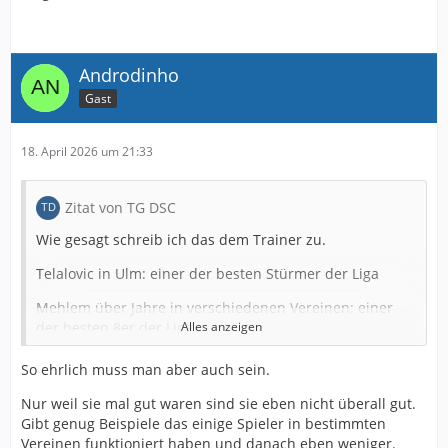
Androdinho
Gast
18. April 2026 um 21:33
Zitat von TG DSC
Wie gesagt schreib ich das dem Trainer zu.
Telalovic in Ulm: einer der besten Stürmer der Liga
Mehlem über Jahre in verschiedenen Vereinen: einer
der besten 8er der Liga
Alles anzeigen
Rochelt: überdurchschnittlich guter Linksaußen und OM
So ehrlich muss man aber auch sein.
in Elversberg
Nur weil sie mal gut waren sind sie eben nicht überall gut.
Bauer und Knochen: auf dem Papier eine IV der oberen
Gibt genug Beispiele das einige Spieler in bestimmten
Tabellenhälfte
Vereinen funktioniert haben und danach eben weniger.