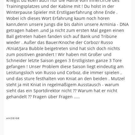
kriegst du eben auch nur die Hälfte vom Innercircle des
Trainingsplatzes und der Kabine mit ! Du holst in der
Winterpause Spieler mit Erstligaerfahrung ohne Ende .
Wobei ich dieses Wort Erfahrung kaum noch hören
kann,denn unsere Jungs die bis dahin unsere Arminia - DNA
getragen haben ,und ja nicht zum ersten Mal gegen einen
Ball getreten haben fanden sich auf Bank und Tribüne
wieder . Außer das Bauer/Knoche der Corboz/ Russo
/Kniat/Jara Bubble beigetreten sind hat sich doch nichts
zum positiven geändert ! Wir haben mit Großer und
Schneider letzte Saison gegen 3 Erstligisten ganze 3 Tore
gefangen ! Unser Problem diese Saison liegt eindeutig am
Leistungsloch von Russo und Corboz, die immer spielen ,
und das sture festhalten von Kniat an den beiden . Mutzel
steht ja mit Kniat in regelmäßigem Ausstausch - warum
sieht das ein Sportdirektor nicht ?? Warum hat er nicht
gehandelt ?? Fragen über Fragen .....