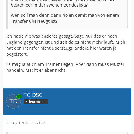
besten 8er in der zweiten Bundesliga?
Ich würde es Mutzel dennoch ankreiden. Denn wenn er
denkt die Spieler sind besser als sie aktuell spielen und
Wen soll man denn dann holen damit man von einem
Kniat schafft es nicht aus diesen Spielern das Beste
Transfer überzeugt ist?
raus zu holen ist Kniat der falsche Trainer und das
muss ein Mutzel erkennen.
Ich habe nie was anderes gesagt. Sage nur das er nach
Aber Telalovic, Mehlem und Rochelt haben mich von
England gegangen ist und seit da es nicht mehr läuft. Mich
Anfang an nicht überzeugt.
hat der Transfer nicht überzeugt, andere hier waren ja
begeistert.
Es mag ja auch am Trainer liegen. Aber dann muss Mutzel
handeln. Macht er aber nicht.
TG DSC
Online
Erleuchteter
18. April 2026 um 21:54