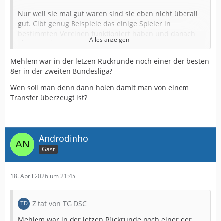
Nur weil sie mal gut waren sind sie eben nicht überall
gut. Gibt genug Beispiele das einige Spieler in
bestimmten Vereinen funktioniert haben und danach
Alles anzeigen
eben weniger.
Telalovic war in Ulm gut aber in Nürnberg aber eben
Mehlem war in der letzen Rückrunde noch einer der besten
gar nicht.
8er in der zweiten Bundesliga?
Mehlem war auch mal gut. Aber dann ging er nach
Wen soll man denn dann holen damit man von einem
England und da war er nicht mehr so gut und bei uns
Transfer überzeugt ist?
eben auch nicht.
Rochelt mag in Elversberg gut gewesen sein aber in
Hannover nur am Anfang und danach eben genauso
Androdinho
schlecht wie bei uns. Nur deshalb haben wir ihn
Gast
überhaupt bekommen.
Bauer wurde zuletzt immer wieder ausgeliehen, auch
18. April 2026 um 21:45
das hat Gründe. Hat da auch nicht immer überzeugt.
Aber für mich noch einer der besseresn Transfers.
Zitat von TG DSC
Knoche gut ist eben leider sehr langsam und auch da
lief es zuletzt nicht mehr und eben auch etwas älter.
Mehlem war in der letzen Rückrunde noch einer der