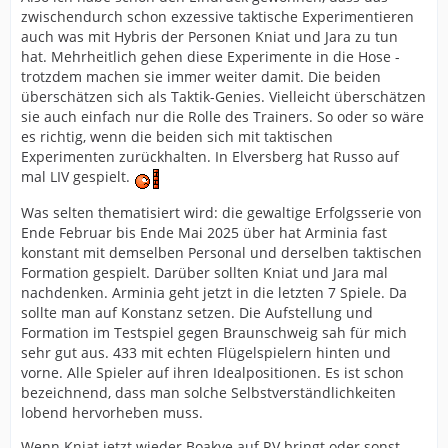
zwischendurch schon exzessive taktische Experimentieren
auch was mit Hybris der Personen Kniat und Jara zu tun
hat. Mehrheitlich gehen diese Experimente in die Hose -
trotzdem machen sie immer weiter damit. Die beiden
überschätzen sich als Taktik-Genies. Vielleicht überschätzen
sie auch einfach nur die Rolle des Trainers. So oder so wäre
es richtig, wenn die beiden sich mit taktischen
Experimenten zurückhalten. In Elversberg hat Russo auf
mal LIV gespielt.
Was selten thematisiert wird: die gewaltige Erfolgsserie von
Ende Februar bis Ende Mai 2025 über hat Arminia fast
konstant mit demselben Personal und derselben taktischen
Formation gespielt. Darüber sollten Kniat und Jara mal
nachdenken. Arminia geht jetzt in die letzten 7 Spiele. Da
sollte man auf Konstanz setzen. Die Aufstellung und
Formation im Testspiel gegen Braunschweig sah für mich
sehr gut aus. 433 mit echten Flügelspielern hinten und
vorne. Alle Spieler auf ihren Idealpositionen. Es ist schon
bezeichnend, dass man solche Selbstverständlichkeiten
lobend hervorheben muss.
Wenn Kniat jetzt wieder Boakye auf RV bringt oder sonst