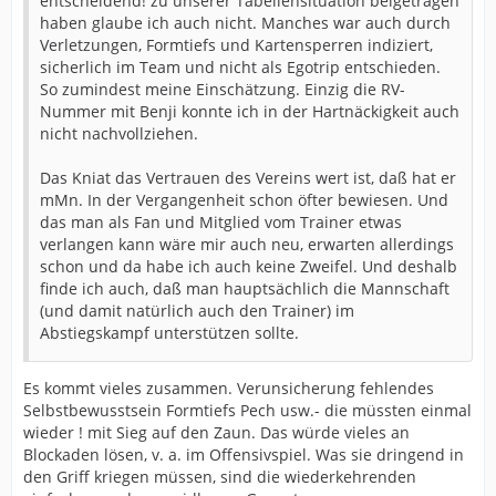
entscheidend! zu unserer Tabellensituation beigetragen
haben glaube ich auch nicht. Manches war auch durch
Verletzungen, Formtiefs und Kartensperren indiziert,
sicherlich im Team und nicht als Egotrip entschieden.
So zumindest meine Einschätzung. Einzig die RV-
Nummer mit Benji konnte ich in der Hartnäckigkeit auch
nicht nachvollziehen.
Das Kniat das Vertrauen des Vereins wert ist, daß hat er
mMn. In der Vergangenheit schon öfter bewiesen. Und
das man als Fan und Mitglied vom Trainer etwas
verlangen kann wäre mir auch neu, erwarten allerdings
schon und da habe ich auch keine Zweifel. Und deshalb
finde ich auch, daß man hauptsächlich die Mannschaft
(und damit natürlich auch den Trainer) im
Abstiegskampf unterstützen sollte.
Es kommt vieles zusammen. Verunsicherung fehlendes
Selbstbewusstsein Formtiefs Pech usw.- die müssten einmal
wieder ! mit Sieg auf den Zaun. Das würde vieles an
Blockaden lösen, v. a. im Offensivspiel. Was sie dringend in
den Griff kriegen müssen, sind die wiederkehrenden