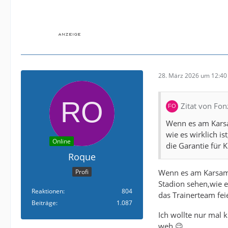
28. März 2026 um 12:40
Zitat von Fon
Wenn es am Karsa
wie es wirklich i
Online
die Garantie für K
Roque
Wenn es am Karsams
Profi
Stadion sehen,wie 
Reaktionen
804
das Trainerteam fei
Beiträge
1.087
Ich wollte nur mal 
weh.😉