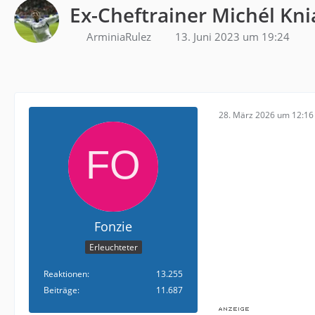
Ex-Cheftrainer Michél Kni
ArminiaRulez
13. Juni 2023 um 19:24
28. März 2026 um 12:16
Fonzie
Erleuchteter
Reaktionen
13.255
Beiträge
11.687