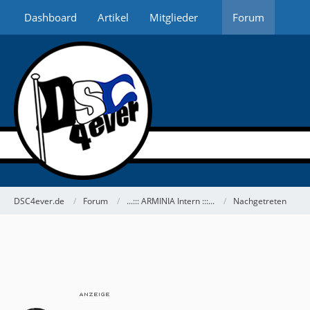
Dashboard
Artikel
Mitglieder
Forum
DSC4ever.de
Forum
...::: ARMINIA Intern :::...
Nachgetreten