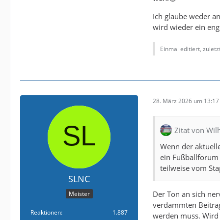
Ich glaube weder an
wird wieder ein eng
Einmal editiert, zulet
28. März 2026 um 13:17
Zitat von Wi
Wenn der aktuelle 
ein Fußballforum 
teilweise vom Sta
SLNC
Der Ton an sich ner
Meister
verdammten Beitrag
Reaktionen
1.887
werden muss. Wird