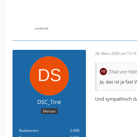
28. März 2026 um 15:19
Zitat von He
Ja, das ist ja fas
Und sympathisch d
DSC_Tine
Meister
Reaktionen
2.888