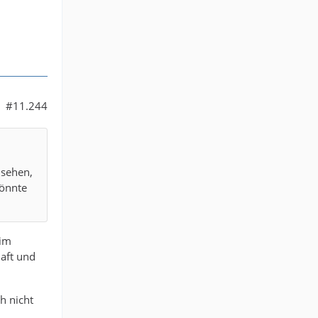
#11.244
 sehen,
könnte
 im
aft und
h nicht