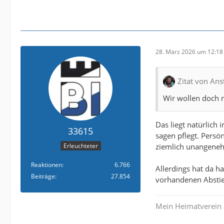
28. März 2026 um 12:18
Zitat von Ans
Wir wollen doch n
Das liegt natürlich 
33615
sagen pflegt. Persö
ziemlich unangene
Erleuchteter
Reaktionen
6.766
Allerdings hat da h
Beiträge
27.854
vorhandenen Absti
Mein Heimatverein 