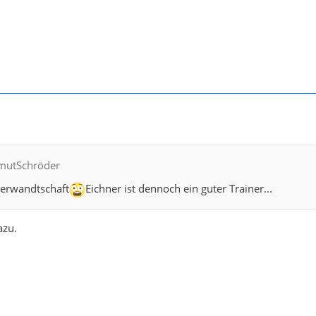
lmutSchröder
t Verwandtschaft
Eichner ist dennoch ein guter Trainer...
azu.