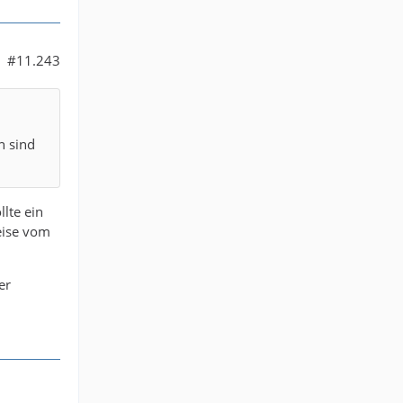
#11.243
n sind
llte ein
eise vom
er