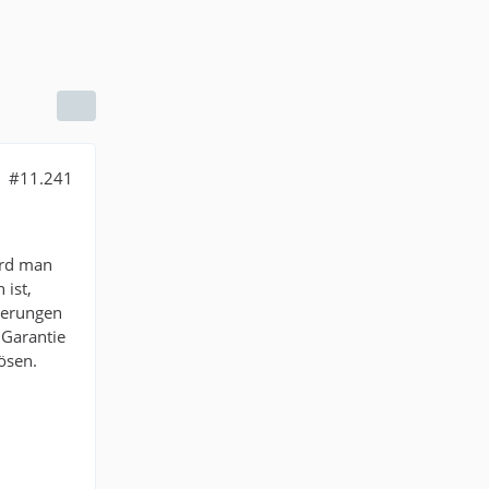
#11.241
ird man
 ist,
herungen
 Garantie
lösen.