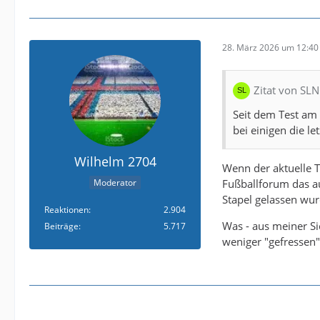
28. März 2026 um 12:40
Zitat von SL
Seit dem Test am
bei einigen die l
Wilhelm 2704
Wenn der aktuelle To
Fußballforum das au
Moderator
Stapel gelassen wur
Reaktionen
2.904
Was - aus meiner Si
Beiträge
5.717
weniger "gefressen"