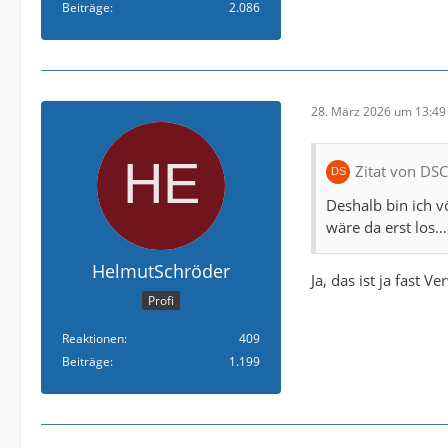
Beiträge
2.086
28. März 2026 um 13:49
Zitat von DS
Deshalb bin ich vö
wäre da erst los…
HelmutSchröder
Ja, das ist ja fast V
Profi
Reaktionen
409
Beiträge
1.199