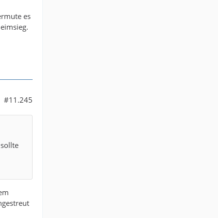
ermute es
Heimsieg.
#11.245
sollte
dem
ngestreut