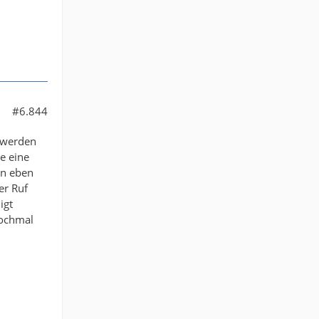
#6.844
t werden
e eine
nn eben
er Ruf
igt
nochmal