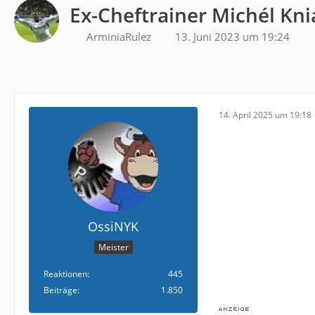
Ex-Cheftrainer Michél Kni
ArminiaRulez
13. Juni 2023 um 19:24
14. April 2025 um 19:18
OssiNYK
Meister
Reaktionen
445
Beiträge
1.850