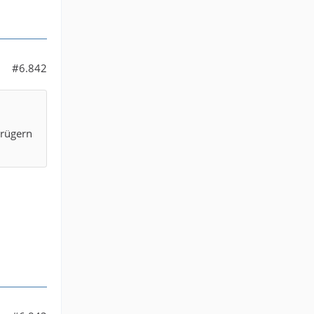
#6.842
trügern