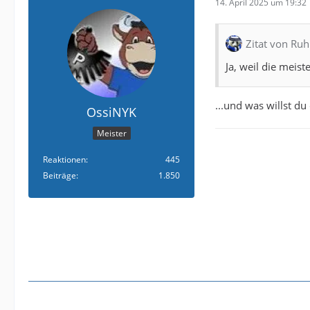
14. April 2025 um 19:32
Zitat von Ru
Ja, weil die meist
...und was willst d
OssiNYK
Meister
Reaktionen
445
Beiträge
1.850