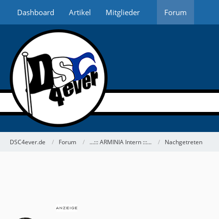
Dashboard
Artikel
Mitglieder
Forum
DSC4ever.de
Forum
...::: ARMINIA Intern :::...
Nachgetreten