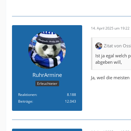
14. April 2025 um 19:22
Zitat von Os
Ist ja egal welch
abgeben will,
RuhrArmine
Ja, weil die meisten
Erleuchteter
Reaktionen
8.188
Beiträge
12.043