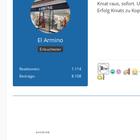
Kniat raus, sofort. 
Erfolg Kniats zu Kop
El Armino
Erleuchteter
Reaktionen
1.114
Beiträge
8.108