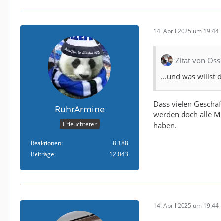
14. April 2025 um 19:44
Zitat von Os
...und was willst
Dass vielen Geschäf
RuhrArmine
werden doch alle M
Erleuchteter
haben.
Reaktionen
8.188
Beiträge
12.043
14. April 2025 um 19:44