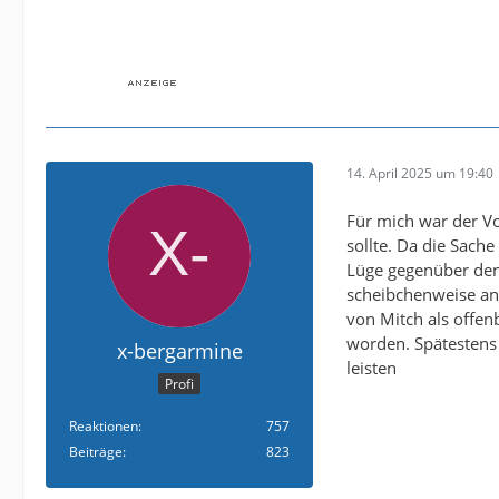
14. April 2025 um 19:40
Für mich war der Vo
sollte. Da die Sach
Lüge gegenüber den
scheibchenweise an
von Mitch als offen
worden. Spätestens 
x-bergarmine
leisten
Profi
Reaktionen
757
Beiträge
823