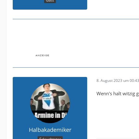
Gast
8. August 2023 um 00:4
Wenn's halt witzig
Halbakademiker