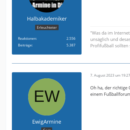
Halbakademiker
Erleuchteter
"Was da im Internet
Reaktionen
2.556
unsäglich und desa
Beiträge
5.387
Profifußball sollte
7. August 2023 um 19:2
Oh ha, der richtige
einem Fußballforu
EwigArmine