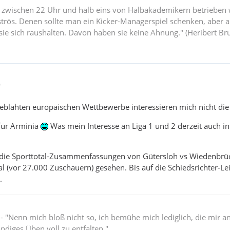
 zwischen 22 Uhr und halb eins von Halbakademikern betrieben w
strös. Denen sollte man ein Kicker-Managerspiel schenken, aber 
n sie sich raushalten. Davon haben sie keine Ahnung." (Heribert B
9
geblähten europäischen Wettbewerbe interessieren mich nicht di
 für Arminia
Was mein Interesse an Liga 1 und 2 derzeit auch i
die Sporttotal-Zusammenfassungen von Gütersloh vs Wiedenbrü
 (vor 27.000 Zuschauern) gesehen. Bis auf die Schiedsrichter-Le
.
" - "Nenn mich bloß nicht so, ich bemühe mich lediglich, die mir 
ändiges Üben voll zu entfalten."