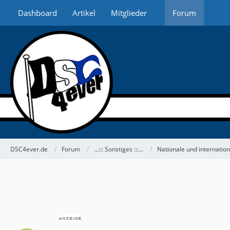
Dashboard
Artikel
Mitglieder
Forum
DSC4ever.de
Forum
...::: Sonstiges :::...
Nationale und internati