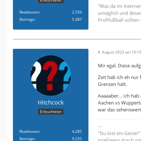
Erleuchteter
"Was da im Internet
Reaktionen
2.556
unsäglich und desa
Beiträge
5.387
Profifußball sollte
8. August 2023 um 10:1
Mir egal. Diese auf
Zeit hab ich eh nur
Grenzen hält.
Aaaaaber… ich hab 
Hitchcock
Aachen vs Wuppertal
war das sehenswert
Erleuchteter
---
Reaktionen
4.285
"Du bist ein Genie!
Beiträge
9.235
Intelligenz durch st