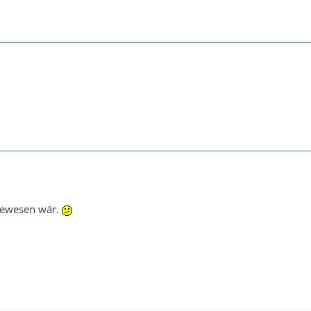
3
 gewesen wär.