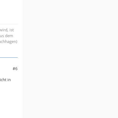
ird, ist
aus dem
ruchhagen)
#6
cht in