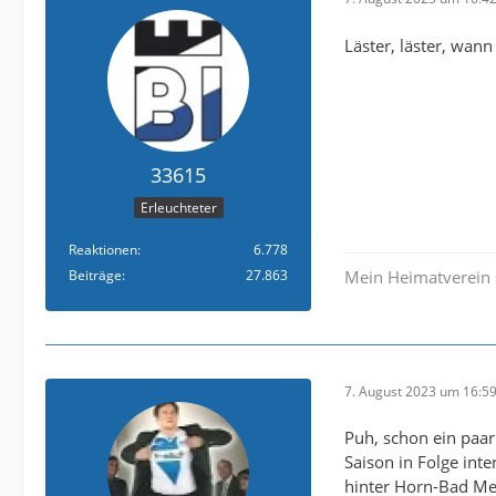
Läster, läster, wann
33615
Erleuchteter
Reaktionen
6.778
Beiträge
27.863
Mein Heimatverein 
7. August 2023 um 16:5
Puh, schon ein paar
Saison in Folge int
hinter Horn-Bad Me