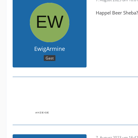
Happel Beer Sheba? 
EwigArmine
Gast
7. August 2023 um 16:4