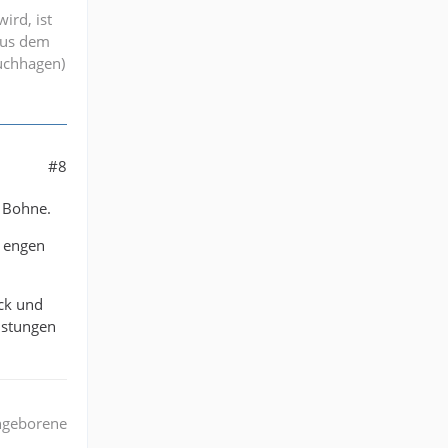
ird, ist
aus dem
ruchhagen)
#8
e Bohne.
n engen
ck und
istungen
angeborene