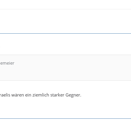
2
llemeier
sraelis wären ein ziemlich starker Gegner.
1