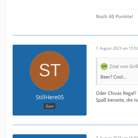
Noch 40 Punkte!
7. August 2023 um 15:5
Zitat von Gri
Beer? Cool...
Oder Chivas Regal?
StillHere05
Spaß beiseite, die I
Gast
7. August 2023 um 16:0