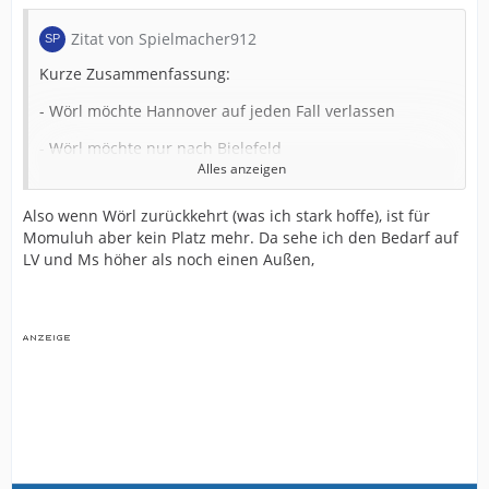
Zitat von Spielmacher912
Kurze Zusammenfassung:
- Wörl möchte Hannover auf jeden Fall verlassen
- Wörl möchte nur nach Bielefeld
Alles anzeigen
- Außer Bielefeld und Nürnberg haben noch vier
weitere Zweitligisten Interesse, diese allerdings nur an
Also wenn Wörl zurückkehrt (was ich stark hoffe), ist für
einer Leihe
Momuluh aber kein Platz mehr. Da sehe ich den Bedarf auf
LV und Ms höher als noch einen Außen,
- Markus Manns Ablösesummen werden als
unrealistisch erachtet
- Momuluh möchte ebenfalls unbedingt nach Bielefeld
- Im Fall Wörl sind alle Parteien bemüht bis Ende der
Woche eine Lösung zu finden