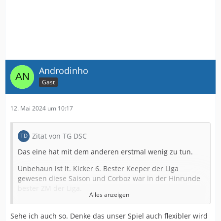
Androdinho
Gast
12. Mai 2024 um 10:17
Zitat von TG DSC
Das eine hat mit dem anderen erstmal wenig zu tun.
Unbehaun ist lt. Kicker 6. Bester Keeper der Liga
gewesen diese Saison und Corboz war in der Hinrunde
bester ZM der Liga.
Alles anzeigen
Das man mit denen um den Aufstieg spielen kann hat
Verl in der Hinrunde ja gezeigt.
Sehe ich auch so. Denke das unser Spiel auch flexibler wird