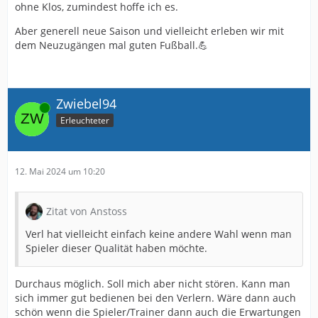
ohne Klos, zumindest hoffe ich es.
Dass Corboz bei uns meilenweit hinter den
Erwartungen bleibt steht dann auf einem anderen Blatt.
Aber generell neue Saison und vielleicht erleben wir mit
Aber es gab bei uns ja schon haufenweise Spieler die
dem Neuzugängen mal guten Fußball.💪
ein halbes Jahr und länger Anlaufzeit gebraucht haben
bei uns um dann doch super wichtig zu werden.
Prietl, Voglsammer, Hack oder Arne Maier z.B. aus
Zwiebel94
Online
jüngerer Vergangenheit.
Erleuchteter
Mit Kunze kommt ja wohl auch noch ein Spieler dazu,
der in Liga 3 immer zu den besten auf seiner Position
gehört hat und bereits aufgestiegen ist.
12. Mai 2024 um 10:20
Abwehr und Mittelfeld sind momentan aber ja auch
nicht unser primäres Problem sondern eher die
Zitat von Anstoss
Offensive, da muss was kommen was Torgefährlich(er)
ist.
Verl hat vielleicht einfach keine andere Wahl wenn man
Spieler dieser Qualität haben möchte.
Dürfte aber auch nicht so schwer werden ehrlich
gesagt, Putaro ist ja eh weg und bei allem Respekt vor
unserem Fußballgott war das in der Rückrunde mit viel
Durchaus möglich. Soll mich aber nicht stören. Kann man
wohlwollen noch durchschnittliches Drittliga-Niveau mit
sich immer gut bedienen bei den Verlern. Wäre dann auch
abnehmender Tendenz.
schön wenn die Spieler/Trainer dann auch die Erwartungen