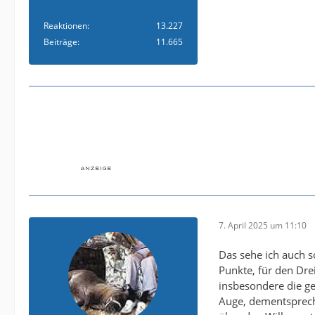
Reaktionen
13.227
Beiträge
11.665
7. April 2025 um 11:10
Das sehe ich auch s
Punkte, für den Dre
insbesondere die g
Auge, dementsprech