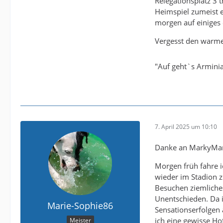
Relegationsplatz 3 
Heimspiel zumeist 
morgen auf einiges 
Vergesst den warmen
"Auf geht`s Armini
7. April 2025 um 10:10
Danke an MarkyMarc
Morgen früh fahre i
wieder im Stadion z
Besuchen ziemliche
Unentschieden. Da 
Marie-Sophie86
Sensationserfolgen 
ich eine gewisse Ho
Meister