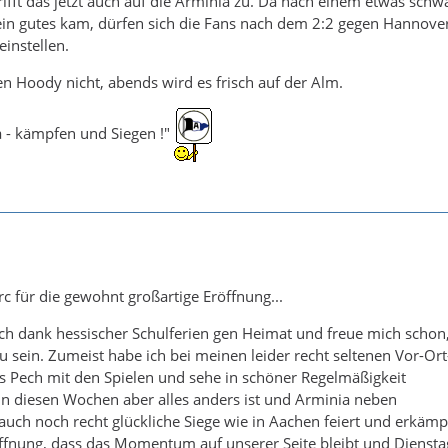
trifft das jetzt auch auf die Arminia zu. Da nach einem etwas sch
ein gutes kam, dürfen sich die Fans nach dem 2:2 gegen Hannove
einstellen.
 Hoody nicht, abends wird es frisch auf der Alm.
a - kämpfen und Siegen !"
 für die gewohnt großartige Eröffnung...
ch dank hessischer Schulferien gen Heimat und freue mich schon
u sein. Zumeist habe ich bei meinen leider recht seltenen Vor-Ort
s Pech mit den Spielen und sehe in schöner Regelmäßigkeit
in diesen Wochen aber alles anders ist und Arminia neben
auch noch recht glückliche Siege wie in Aachen feiert und erkämp
ffnung, dass das Momentum auf unserer Seite bleibt und Diensta