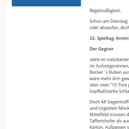
Regelmäßigkeit.
Schon am Dienstag k
oder absaufen, doc
32. Spieltag: Armi
Der Gegner
steht im vielzitier
im Aufstiegsrennen,
Becker`s Buben aus
wäre mehr drin gew
über zwei "10 Tore p
kopfballstarke Schl
Doch 48 Gegentreff
und Urgestein Mocke
Mittelfeld müssen 
Taffertshofer als 
Karton. Aufpassen s