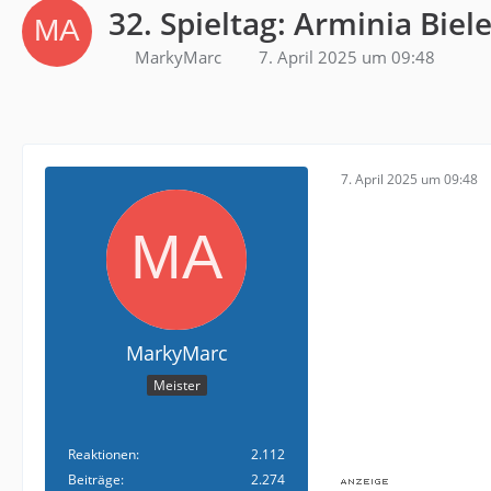
32. Spieltag: Arminia Bie
MarkyMarc
7. April 2025 um 09:48
7. April 2025 um 09:48
MarkyMarc
Meister
Reaktionen
2.112
Beiträge
2.274