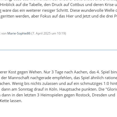
inblick auf die Tabelle, den Druck auf Cottbus und deren Krise 
g wäre das ein weiterer riesiger Schritt. Diese wundervolle Welle 
 geritten werden, aber Fokus auf das Hier und Jetzt und die drei
zt von
Marie-Sophie86
(
7. April 2025 um 10:19
)
erer Kost gegen Wehen. Nur 3 Tage nach Aachen, das 4. Spiel bi
e der Mannschaft nachgerade empfehlen, das Spiel ähnlich ratione
chen. Wenig bis nichts zulassen und auf ein schmutziges 1:0 hin
o dann am Sonntag drauf in Köln. Hauptsache punkten. Die "Glori
 dann in den letzten 3 Heimspielen gegen Rostock, Dresden und
ette lassen.