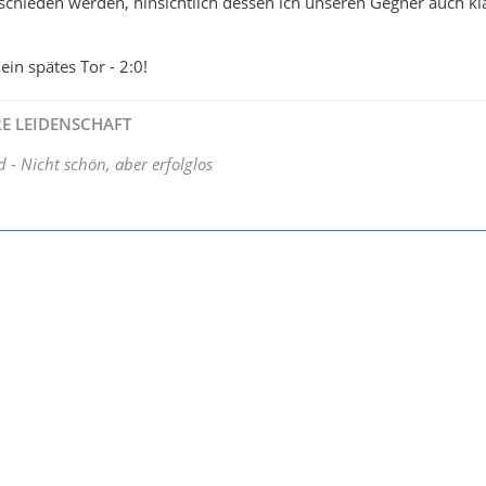
schieden werden, hinsichtlich dessen ich unseren Gegner auch kl
ein spätes Tor - 2:0!
HRE LEIDENSCHAFT
d - Nicht schön, aber erfolglos