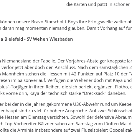
die Karten und patzt in schöner
önnen unsere Bravo-Starschnitt-Boys ihre Erfolgswelle weiter ab
h daran mag momentan niemand glauben. Damit Vorhang auf für
nia Bielefeld - SV Wehen Wiesbaden
ten Niemandsland der Tabelle. Der Vorjahres-Absteiger knappste la
 verlor jetzt aber doch den Anschluss. Nach dem samstäglichen 
 Mannheim stehen die Hessen mit 42 Punkten auf Platz 10 der Ta
esen im Saisonverlauf. Verfügen die Wehener doch mit Kaya und
lus"-Torjäger in ihren Reihen, die sich perfekt ergänzen. Flotho, 
aks vorne drin, Kaya der technisch starke "Drecksack" daneben.
er bei der in die Jahren gekommene Ü30-Abwehr rund um Keeper 
nhaupt sind zu viel für höhere Ansprüche. Auf zwei Schlüsselspi
die Hessen am Dienstag verzichten. Sowohl der defensive Abräum
auch Top-Vorbereiter Bätzner sahen am Samstag zum fünften Mal d
ollte die Arminia insbesondere auf zwei Flügelspieler: Goppel gal