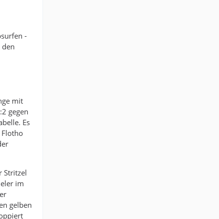
surfen -
 den
nge mit
2:2 gegen
belle. Es
 Flotho
der
Stritzel
eler im
er
en gelben
oppiert