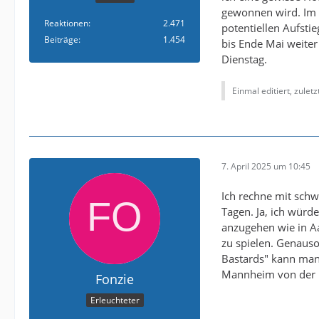
gewonnen wird. Im H
Reaktionen
2.471
potentiellen Aufstie
Beiträge
1.454
bis Ende Mai weiter
Dienstag.
Einmal editiert, zulet
7. April 2025 um 10:45
Ich rechne mit schw
Tagen. Ja, ich würd
anzugehen wie in Aa
zu spielen. Genaus
Bastards" kann man
Mannheim von der K
Fonzie
Erleuchteter