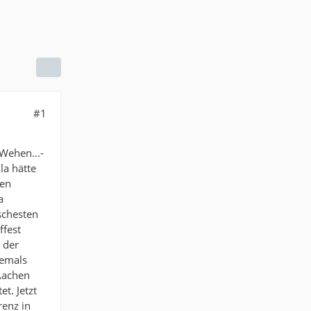
#1
 Wehen...-
la hätte
len
a
schesten
ffest
 der
iemals
Aachen
t. Jetzt
renz in