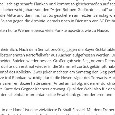
pel, schlägt scharfe Flanken und kommt so gleichermaßen auf se
nks beherrscht Johansson den "Arjen-Robben-Gedächtnis-Lauf" und
die Mitte und dann ins Tor. So geschehen am letzten Samstag wi
n Saison gegen die Arminia. damals noch in Diensten von SC Freib
kten holte Wehen ebenso viele Punkte auswärts wie zu Hause.
nheimlich. Nach dem Sensations-Sieg gegen die Bayer-Schlaftable
elbsternannten Kartoffelkäfer aus Aachen aufgefressen werden. 
n beiden Spielen wieder besser. Großer gab sein Siegtor vom Diens
er dürfte sich erstmal wieder in die Stammelf zurück gekämpft hab
rumpf das Kollektiv. Zwei Joker machten am Samstag den Sieg per
e traf Biankadi wuchtig durch die Hosenträger des Torwarts. Au
ker Sarenren Bazee hatte seinen Anteil am Erfolg, indem er durch s
ote Karte des Gegner-Keepers erzwang. Qual der Wahl also für den
t, der scheinbar momentan seine Ersatzbank gut moderieren und
 in der Hand" ist eine vielzitierte Fußball-Floskel. Mit dem Erobe