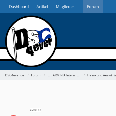
Dashboard
Artikel
Mitglieder
Forum
DSC4ever.de
Forum
...::: ARMINIA Intern :::...
Heim- und Auswärts