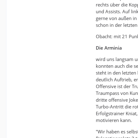
rechts über die Kop
und Assists. Auf li
gerne von außen in 
schon in der letzte
Obacht: mit 21 Pun
Die Arminia
wird uns langsam u
konnten auch die s
steht in den letzte
deutlich Auftrieb, 
Offensive ist der T
Traumpass von Kunz
dritte offensive Jo
Turbo-Antritt die r
Erfolgstrainer Knia
motivieren kann.
"Wir haben es selbst