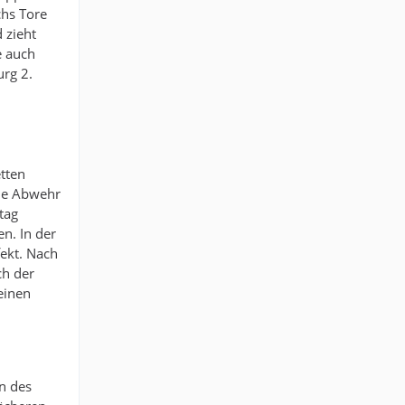
chs Tore
 zieht
e auch
urg 2.
tten
Die Abwehr
tag
en. In der
fekt. Nach
ch der
einen
rn des