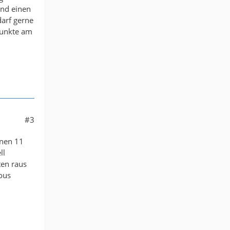
und einen
darf gerne
 Punkte am
#3
nnen 11
ll
ten raus
ous