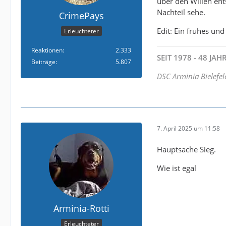
über den Willen ent
Nachteil sehe.
CrimePays
Edit: Ein frühes und 
Erleuchteter
Reaktionen
2.333
SEIT 1978 - 48 JA
Beiträge
5.807
DSC Arminia Bielefel
7. April 2025 um 11:58
Hauptsache Sieg.
Wie ist egal
Arminia-Rotti
Erleuchteter