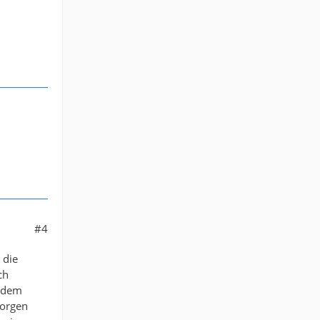
#4
 die
ch
r dem
morgen