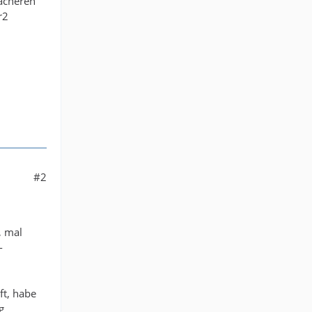
wächeren
r2
#2
, mal
-
ft, habe
g