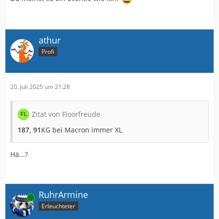
athur
Profi
20. Juli 2025 um 21:28
Zitat von Floorfreude
187, 91
KG bei Macron immer XL
Hä...?
RuhrArmine
Online
Erleuchteter