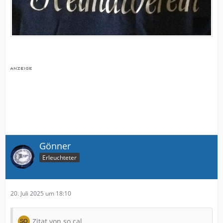
Gönner
Erleuchteter
20. Juli 2025 um 18:10
Zitat von so.cal