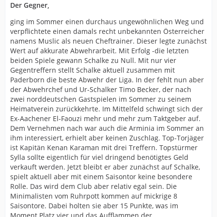
Der Gegner,
ging im Sommer einen durchaus ungewöhnlichen Weg und
verpflichtete einen damals recht unbekannten Österreicher
namens Muslic als neuen Cheftrainer. Dieser legte zunächst
Wert auf akkurate Abwehrarbeit. Mit Erfolg -die letzten
beiden Spiele gewann Schalke zu Null. Mit nur vier
Gegentreffern stellt Schalke aktuell zusammen mit
Paderborn die beste Abwehr der Liga. In der fehlt nun aber
der Abwehrchef und Ur-Schalker Timo Becker, der nach
zwei norddeutschen Gastspielen im Sommer zu seinem
Heimatverein zurückkehrte. Im Mittelfeld schwingt sich der
Ex-Aachener El-Faouzi mehr und mehr zum Taktgeber auf.
Dem Vernehmen nach war auch die Arminia im Sommer an
ihm interessiert, erhielt aber keinen Zuschlag. Top-Torjäger
ist Kapitän Kenan Karaman mit drei Treffern. Topstürmer
Sylla sollte eigentlich für viel dringend benötigtes Geld
verkauft werden. Jetzt bleibt er aber zunächst auf Schalke,
spielt aktuell aber mit einem Saisontor keine besondere
Rolle. Das wird dem Club aber relativ egal sein. Die
Minimalisten vom Ruhrpott kommen auf mickrige 8
Saisontore. Dabei holten sie aber 15 Punkte, was im
Moment Platz vier und das Aufflammen der