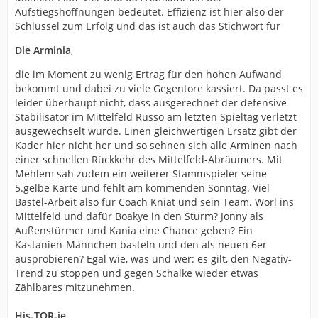
Aufstiegshoffnungen bedeutet. Effizienz ist hier also der
Schlüssel zum Erfolg und das ist auch das Stichwort für
Die Arminia
,
die im Moment zu wenig Ertrag für den hohen Aufwand
bekommt und dabei zu viele Gegentore kassiert. Da passt es
leider überhaupt nicht, dass ausgerechnet der defensive
Stabilisator im Mittelfeld Russo am letzten Spieltag verletzt
ausgewechselt wurde. Einen gleichwertigen Ersatz gibt der
Kader hier nicht her und so sehnen sich alle Arminen nach
einer schnellen Rückkehr des Mittelfeld-Abräumers. Mit
Mehlem sah zudem ein weiterer Stammspieler seine
5.gelbe Karte und fehlt am kommenden Sonntag. Viel
Bastel-Arbeit also für Coach Kniat und sein Team. Wörl ins
Mittelfeld und dafür Boakye in den Sturm? Jonny als
Außenstürmer und Kania eine Chance geben? Ein
Kastanien-Männchen basteln und den als neuen 6er
ausprobieren? Egal wie, was und wer: es gilt, den Negativ-
Trend zu stoppen und gegen Schalke wieder etwas
Zählbares mitzunehmen.
His-TOR-ie