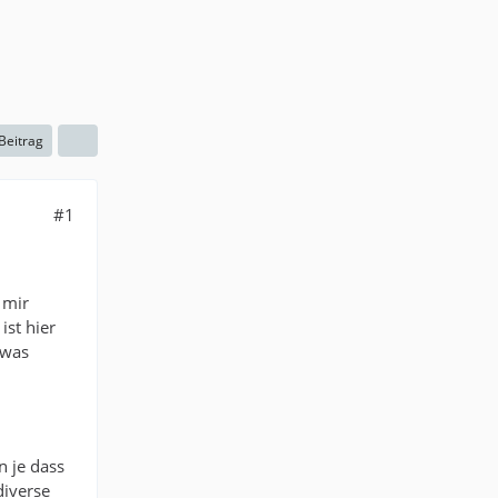
 Beitrag
#1
 mir
 ist hier
twas
 je dass
diverse