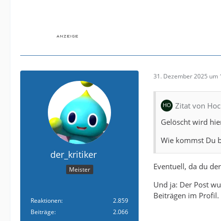
31. Dezember 2025 um 
Zitat von Ho
Gelöscht wird hie
Wie kommst Du bi
der_kritiker
Eventuell, da du de
Meister
Und ja: Der Post w
Beiträgen im Profil
Reaktionen
2.859
Beiträge
2.066