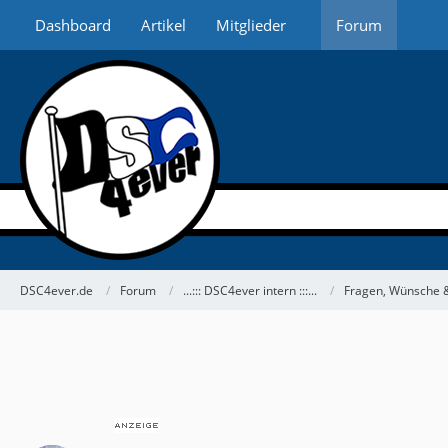
Dashboard
Artikel
Mitglieder
Forum
DSC4ever.de
Forum
...::: DSC4ever intern :::...
Fragen, Wünsche &