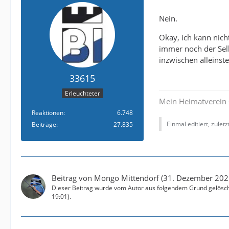
Nein.
Okay, ich kann nich
immer noch der Selb
inzwischen alleinst
33615
Erleuchteter
Mein Heimatverein 
Reaktionen
6.748
Einmal editiert, zulet
Beiträge
27.835
Beitrag von
Mongo Mittendorf
(
31. Dezember 202
Dieser Beitrag wurde vom Autor aus folgendem Grund gelöscht: H
19:01
).