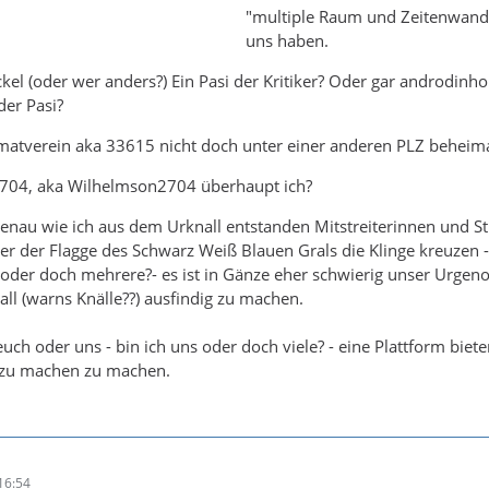
"multiple Raum und Zeitenwandl
uns haben.
Jockel (oder wer anders?) Ein Pasi der Kritiker? Oder gar androdinho
der Pasi?
eimatverein aka 33615 nicht doch unter einer anderen PLZ beheima
m2704, aka Wilhelmson2704 überhaupt ich?
 genau wie ich aus dem Urknall entstanden Mitstreiterinnen und St
ter der Flagge des Schwarz Weiß Blauen Grals die Klinge kreuzen - 
l oder doch mehrere?- es ist in Gänze eher schwierig unser Urge
ll (warns Knälle??) ausfindig zu machen.
ch oder uns - bin ich uns oder doch viele? - eine Plattform biete
h zu machen zu machen.
16:54