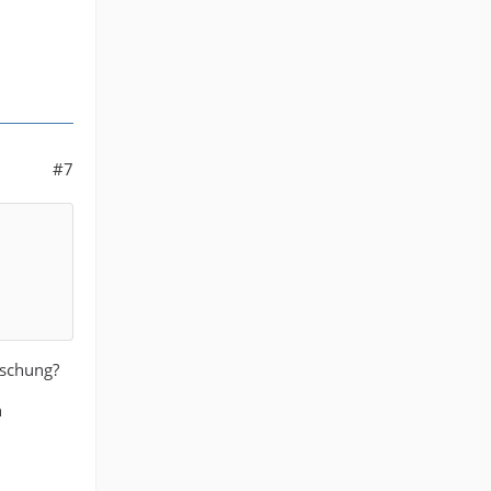
#7
öschung?
n