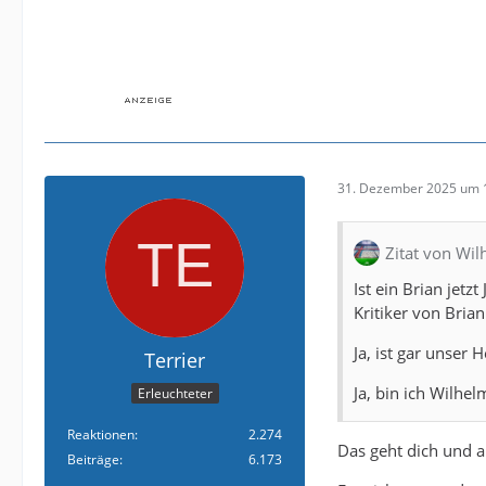
31. Dezember 2025 um 
Zitat von Wi
Ist ein Brian jetz
Kritiker von Brian
Ja, ist gar unser
Terrier
Ja, bin ich Wilh
Erleuchteter
Reaktionen
2.274
Das geht dich und 
Beiträge
6.173