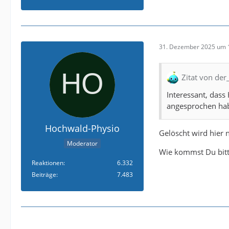
31. Dezember 2025 um 
Zitat von der_
Interessant, dass
angesprochen ha
Hochwald-Physio
Gelöscht wird hier 
Moderator
Wie kommst Du bitte
Reaktionen
6.332
Beiträge
7.483