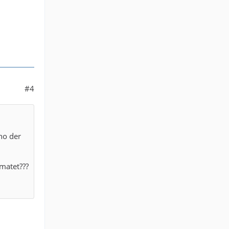
#4
nho der
matet???