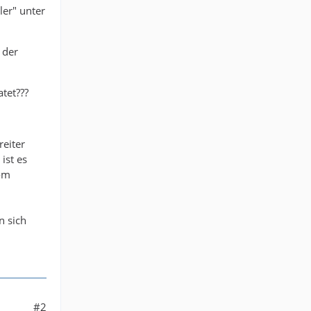
er" unter
 der
tet???
reiter
ist es
nom
n sich
#2