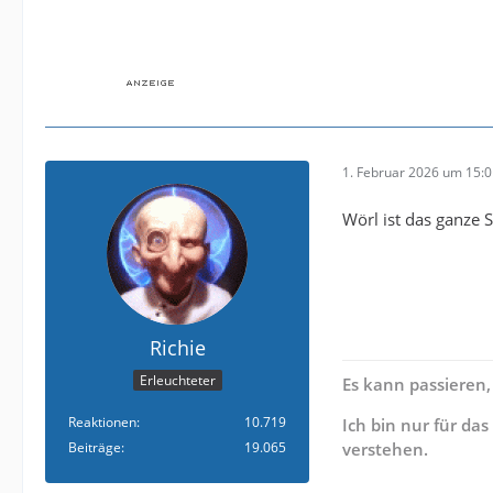
1. Februar 2026 um 15:
Wörl ist das ganze 
Richie
Erleuchteter
Es kann passieren,
Reaktionen
10.719
Ich bin nur für da
Beiträge
19.065
verstehen.