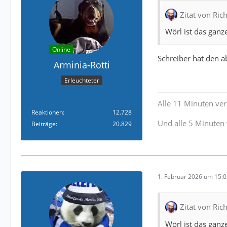
Zitat von Rich
Wörl ist das ganz
Online
Schreiber hat den a
Arminia-Rotti
Erleuchteter
Alle 11 Minuten verl
Reaktionen
12.728
Und alle 5 Minuten 
Beiträge
20.829
1. Februar 2026 um 15:
Zitat von Rich
Wörl ist das ganz