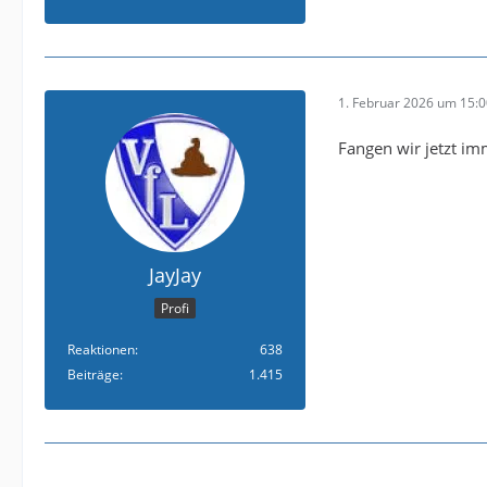
1. Februar 2026 um 15:
Fangen wir jetzt im
JayJay
Profi
Reaktionen
638
Beiträge
1.415