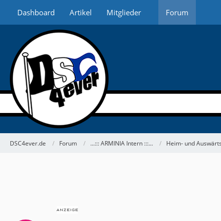
Dashboard
Artikel
Mitglieder
Forum
DSC4ever.de
Forum
...::: ARMINIA Intern :::...
Heim- und Auswärts