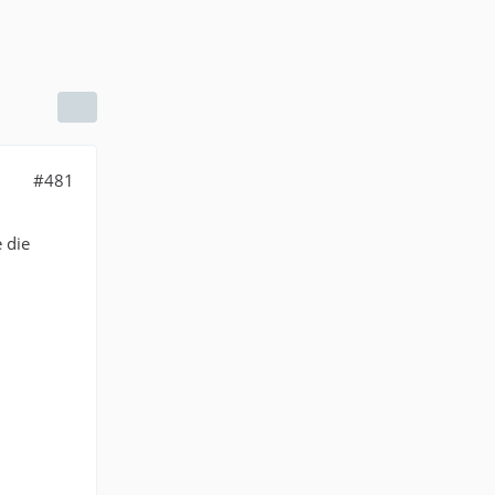
#481
 die