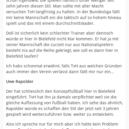
schon irgendwie, die spielen nämlich unter Wenger seit
zehn Jahren diesen Stil. Man sollte mit aller Macht
versuchen TvH langfristig zu halten. In der Bundesliga fällt
mir keine Mannschaft ein die taktisch auf so hohem Niveau
spielt und das mit einem durchschnittskader.
Doll ist sicherlich kein schlechter Trainer aber dennoch
würde er hier in Bielefeld nicht klar kommen. Er hat ja mit
seiner Mannschaft die zurzeit nur aus Nationalspielern
besteht nix auf die Reihe gekriegt, wie soll es dann hier in
Bielefeld laufen?
Ich habs schonmal erwähnt, falls TvH aus welchen Gründen
auch immer den Verein verlässt dann fällt mir nur ein...
Uwe Rapolder
Der hat schliesslich den Konzeptfußball hier in Bielefeld
eingeführt. TvH hat ihn ja damals verpflichtet weil sie die
gleiche Auffassung von Fußball haben. Ich sehe das ähnlich,
Rapolder würde es schaffen den Stil der jetzt seit 3 Jahren
gespielt wird weiterzuführen bzw. weiter zu entwickeln.
Also ich spreche nur für mich aber ich hätte kein Problem