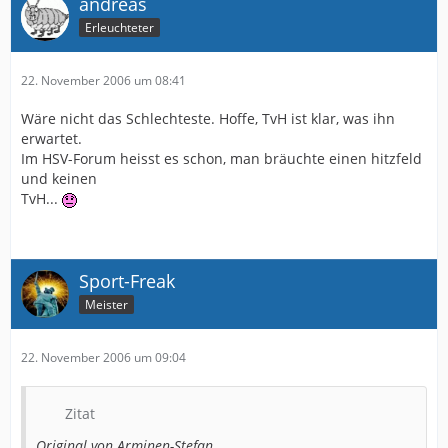
andreas
Erleuchteter
22. November 2006 um 08:41
Wäre nicht das Schlechteste. Hoffe, TvH ist klar, was ihn
erwartet.
Im HSV-Forum heisst es schon, man bräuchte einen hitzfeld
und keinen
TvH...
Sport-Freak
Meister
22. November 2006 um 09:04
Zitat
Original von Arminen-Stefan