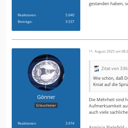
gestanden haben, s
Reaktionen
5.040
Beiträge
3.537
11. August 2025 um 08:
Zitat von 33
Wie schön, daß Du
Kniat auf die Spr
Gönner
Die Mehrheit sind ha
Aufmerksamkeit auf 
Erleuchteter
auch viele sachlich
Reaktionen
3.974
Arminia Bielefeld 