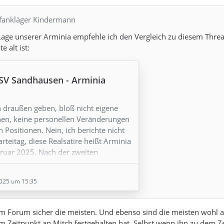
efankläger Kindermann
Lage unserer Arminia empfehle ich den Vergleich zu diesem Threa
e alt ist:
: SV Sandhausen - Arminia
h draußen geben, bloß nicht eigene
hen, keine personellen Veränderungen
 Positionen. Nein, ich berichte nicht
teitag, diese Realsatire heißt Arminia
bruar 2025. Nach der zweiten
ereinander hängt der Haussegen mal
uf die kritischen Giftpfeile aus der
2025 um 15:35
reagiert Mannschaft und Verein mit
-Mentalität" und igelt sich ein. Rollt
rechtzeitig…
m Forum sicher die meisten. Und ebenso sind die meisten wohl a
m Zeitpunkt an Mitch festgehalten hat. Selbst wenn ihn zu dem Z