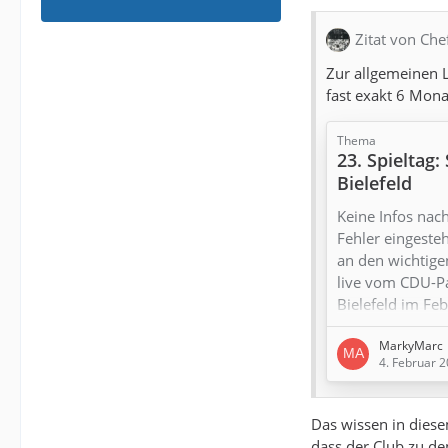
Zitat von Ch
Zur allgemeinen 
fast exakt 6 Monat
Thema
23. Spieltag
Bielefeld
Keine Infos nac
Fehler eingeste
an den wichtigen
live vom CDU-Par
Bielefeld im Fe
Heimpleite hint
MarkyMarc
wieder schief. A
4. Februar 
Öffentlichkeit 
einer "Wagenburg
euch aber bitte 
Das wissen in diese
dass der Club zu de