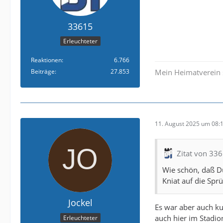
33615
Erleuchteter
Reaktionen
6.766
Beiträge
27.853
Mein Heimatverein 
11. August 2025 um 08:
Zitat von 33
Wie schön, daß Du
Kniat auf die Spr
Jockel
Es war aber auch k
auch hier im Stadio
Erleuchteter