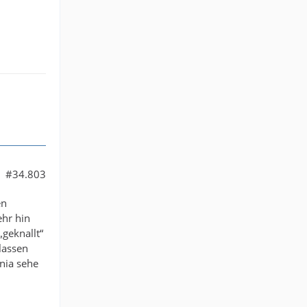
#34.803
en
ehr hin
geknallt“
lassen
nia sehe