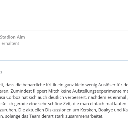
- Stadion Alm
t erhalten!
13
t, dass die beharrliche Kritik ein ganz klein wenig Auslöser für d
aren. Zumindest flippert Mitch keine Aufstellungsexperimente m
sa Corboz hat sich auch deutlich verbessert, nachdem es einmal „
eße ich gerade eine sehr schöne Zeit, die man einfach mal laufen 
szuruhen. Die aktuellen Diskussionen um Kersken, Boakye und Ka
en, solange das Team derart stark zusammenarbeitet.