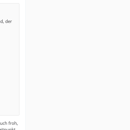
d, der
uch froh,
eitpunkt