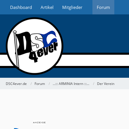
Dashboard
Artikel
Mitglieder
Forum
DSC4ever.de
Forum
...::: ARMINIA Intern :::...
Der Verein