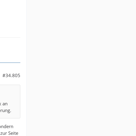
#34.805
k an
erung.
sondern
zur Seite