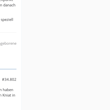
nn danach
speziell
angeborene
#34.802
en haben
 Kniat in
"