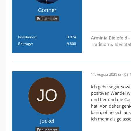
Gönner
Erleuchteter
Reaktionen
3.974
Arminia Bielefeld 
Beiträge
9.800
Tradition & Identitä
11. August 2025 um 08:
Ich gehe sogar sowei
positiven Wandel w
und her und die Cau
hat. Von daher geni
kann, ohne sich au
ich mehr als gelass
Jockel
Erleuchteter