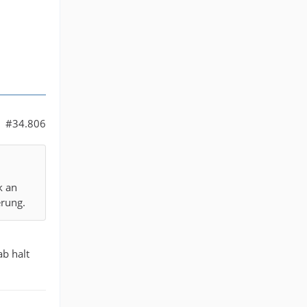
#34.806
k an
erung.
ab halt