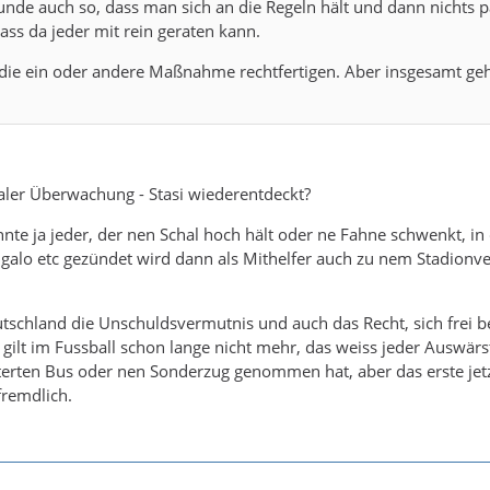
unde auch so, dass man sich an die Regeln hält und dann nichts pa
dass da jeder mit rein geraten kann.
 die ein oder andere Maßnahme rechtfertigen. Aber insgesamt geh
otaler Überwachung - Stasi wiederentdeckt?
nnte ja jeder, der nen Schal hoch hält oder ne Fahne schwenkt, i
alo etc gezündet wird dann als Mithelfer auch zu nem Stadionv
Deutschland die Unschuldsvermutnis und auch das Recht, sich frei
 gilt im Fussball schon lange nicht mehr, das weiss jeder Auswärs
terten Bus oder nen Sonderzug genommen hat, aber das erste jet
remdlich.