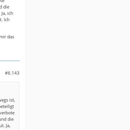
ote
d die
Ja, ich
. Ich
mir das
#6.143
egs ist,
teiligt
verbote
und die
t. Ja,