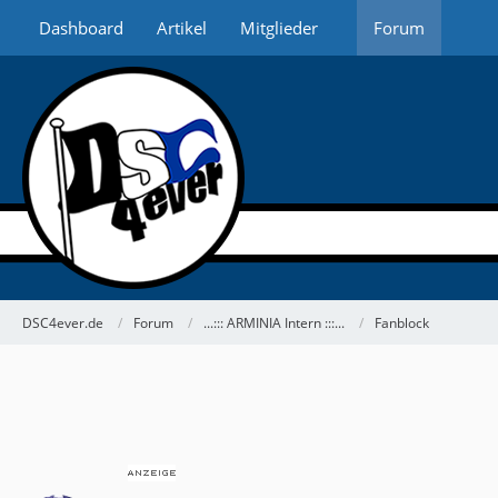
Dashboard
Artikel
Mitglieder
Forum
DSC4ever.de
Forum
...::: ARMINIA Intern :::...
Fanblock