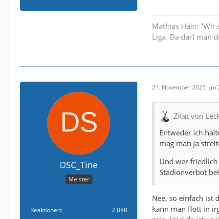
Mathias Hain: "Wir 
Liga. Da darf man d
21. November 2025 um 
Zitat von Le
Entweder ich halt
mag man ja streit
Und wer friedlich
DSC_Tine
Stadionverbot be
Meister
Nee, so einfach ist
kann man flott in i
Reaktionen
2.888