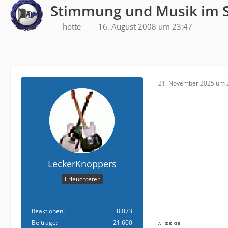
Stimmung und Musik im S
hotte
16. August 2008 um 23:47
21. November 2025 um 
LeckerKnoppers
Erleuchteter
Reaktionen
8.073
Beiträge
21.600