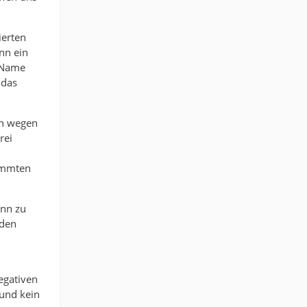
ierten
nn ein
- Name
 das
en wegen
rei
timmten
ann zu
 den
negativen
 und kein