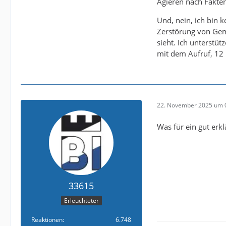
Agieren nach Fakten
Und, nein, ich bin k
Zerstörung von Geme
sieht. Ich unterstü
mit dem Aufruf, 12
22. November 2025 um 
Was für ein gut erk
33615
Erleuchteter
Reaktionen
6.748