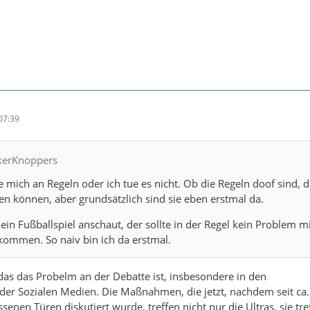
07:39
ckerKnoppers
e mich an Regeln oder ich tue es nicht. Ob die Regeln doof sind, 
en können, aber grundsätzlich sind sie eben erstmal da.
 ein Fußballspiel anschaut, der sollte in der Regel kein Problem m
kommen. So naiv bin ich da erstmal.
 das das Probelm an der Debatte ist, insbesondere in den
er Sozialen Medien. Die Maßnahmen, die jetzt, nachdem seit ca
ssenen Türen diskutiert wurde, treffen nicht nur die Ultras, sie tr