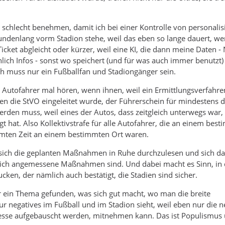
 schlecht benehmen, damit ich bei einer Kontrolle von personalis
undenlang vorm Stadion stehe, weil das eben so lange dauert, we
cket abgleicht oder kürzer, weil eine KI, die dann meine Daten 
lich Infos - sonst wo speichert (und für was auch immer benutzt)
h muss nur ein Fußballfan und Stadiongänger sein.
 Autofahrer mal hören, wenn ihnen, weil ein Ermittlungsverfahr
en die StVO eingeleitet wurde, der Führerschein für mindestens d
den muss, weil eines der Autos, dass zeitgleich unterwegs war,
t hat. Also Kollektivstrafe für alle Autofahrer, die an einem bes
mmten Zeit an einem bestimmten Ort waren.
, sich die geplanten Maßnahmen in Ruhe durchzulesen und sich d
klich angemessene Maßnahmen sind. Und dabei macht es Sinn, in
ucken, der nämlich auch bestätigt, die Stadien sind sicher.
r ein Thema gefunden, was sich gut macht, wo man die breite
nur negatives im Fußball und im Stadion sieht, weil eben nur die 
Presse aufgebauscht werden, mitnehmen kann. Das ist Populismus