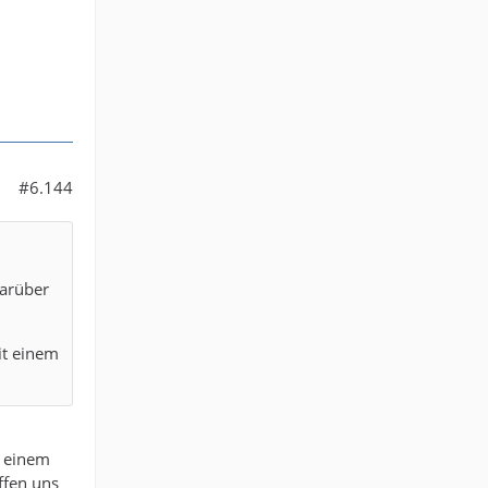
#6.144
darüber
it einem
. einem
effen uns