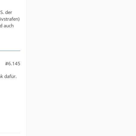
S. der
vstrafen)
nd auch
#6.145
k dafür.