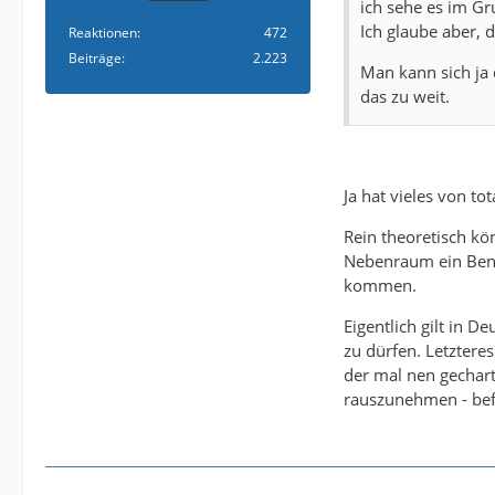
ich sehe es im Gr
Ich glaube aber, 
Reaktionen
472
Beiträge
2.223
Man kann sich ja
das zu weit.
Ja hat vieles von t
Rein theoretisch kö
Nebenraum ein Beng
kommen.
Eigentlich gilt in 
zu dürfen. Letzteres
der mal nen gechar
rauszunehmen - bef