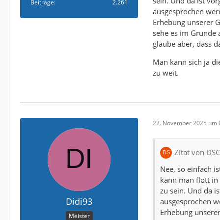
sein. Und da ist v
Beiträge
2.261
ausgesprochen werd
Erhebung unserer Ges
sehe es im Grunde a
glaube aber, dass d
Man kann sich ja di
zu weit.
22. November 2025 um 
Zitat von DS
Nee, so einfach i
kann man flott in
zu sein. Und da 
Didi93
ausgesprochen we
Erhebung unserer 
Meister