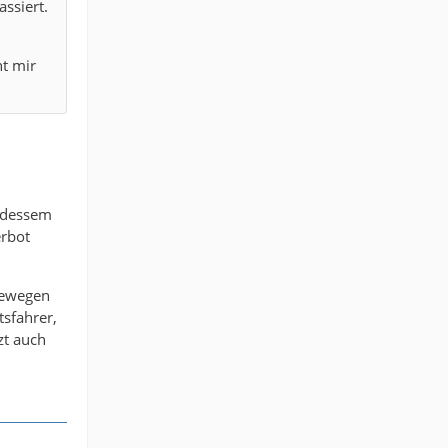
ssiert.
t mir
n dessem
erbot
 bewegen
tsfahrer,
zt auch