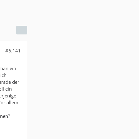
#6.141
 man ein
lich
erade der
ll ein
erjenige
Vor allem
nnen?