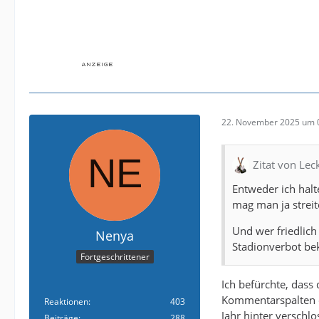
22. November 2025 um 
Zitat von Le
Entweder ich halt
mag man ja streit
Und wer friedlich
Nenya
Stadionverbot be
Fortgeschrittener
Ich befürchte, dass
Kommentarspalten d
Reaktionen
403
Jahr hinter verschlo
Beiträge
288