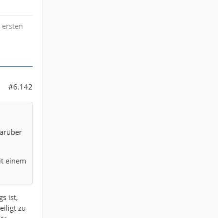
 ersten
#6.142
darüber
it einem
s ist,
iligt zu