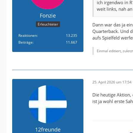
ich irgendwo in 
weit links, nah an
Fonzie
Dann war das ja ein
Erleuchteter
Quarterback. Und di
Reaktionen
13.235
aufs Spielfeld werfe
Beiträge
11.667
Einmal editiert, zulet
25. April 2026 um 17:54
Die heutige Aktion,
ist ja wohl erste S
12freunde