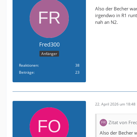
Also der Becher war
irgendwo in R1 run
nah an N2.
Fred300
Anfänger
Reaktionen
38
Beiträge
23
22. April 2026 um 18:48
Zitat von Fr
Also der Becher w