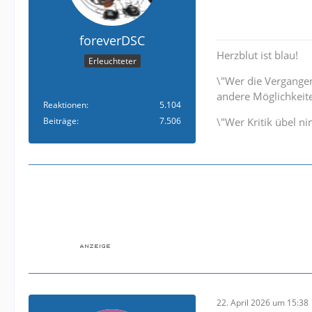
foreverDSC
Herzblut ist blau!
Erleuchteter
\"Wer die Vergangenh
andere Möglichkeite
Reaktionen
5.104
Beiträge
7.506
\"Wer Kritik übel n
22. April 2026 um 15:38