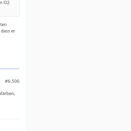
in O2
rten
 dass er
#6.506
ufärben,