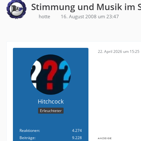
Stimmung und Musik im S
hotte
16. August 2008 um 23:47
22. April 2026 um 15:25
Hitchcock
Erleuchteter
Reaktionen
4.274
Beiträge
9.228