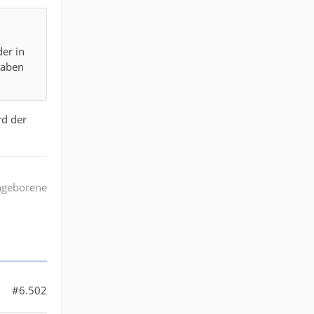
er in
haben
rd der
angeborene
#6.502