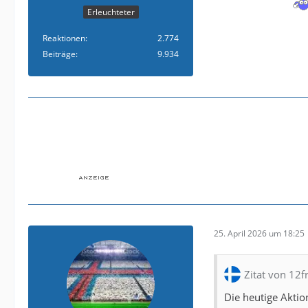
Erleuchteter
Reaktionen
2.774
Beiträge
9.934
25. April 2026 um 18:25
Zitat von 12
Die heutige Aktio