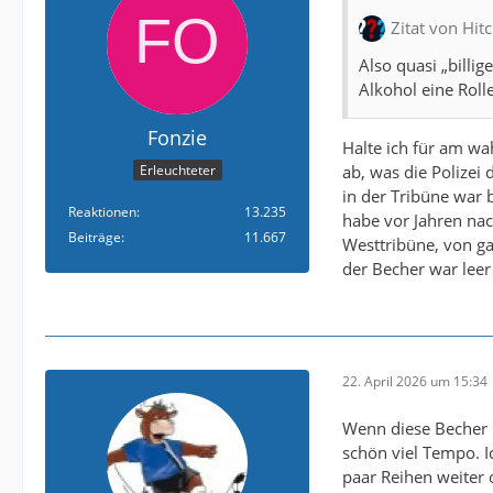
Zitat von Hit
Also quasi „billi
Alkohol eine Roll
Fonzie
Halte ich für am wa
ab, was die Polizei 
Erleuchteter
in der Tribüne war 
Reaktionen
13.235
habe vor Jahren na
Beiträge
11.667
Westtribüne, von ga
der Becher war leer 
22. April 2026 um 15:34
Wenn diese Becher n
schön viel Tempo. I
paar Reihen weiter 