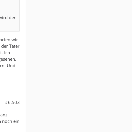
wird der
arten wir
 der Täter
. Ich
gesehen.
ern. Und
#6.503
ganz
n noch ein
..