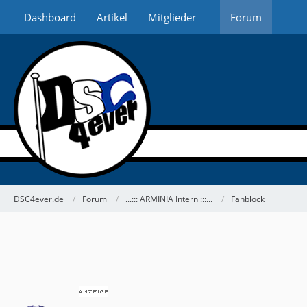
Dashboard
Artikel
Mitglieder
Forum
DSC4ever.de
Forum
...::: ARMINIA Intern :::...
Fanblock