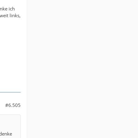
nke ich
eit links,
#6.505
 denke