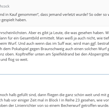
chcock
gend in Kauf genommen“, dass jemand verletzt wurde? So oder so 
e gespielt haben.
hrscheinlichsten. Aber es gibt ja Leute, die was gesehen haben. W
dann für ein Gesamtbild ermittelt. Man weiß ja auch nicht, wie tief
beim Wurf. Und auch wenn das im Suff war, wird man ggf. bestraft
ch dem Pokalspiel gegen Braunschweig auch einen solchen Wurf 
nz oben. Kopftreffer unten am Spielfeldrand bei den Absperrgitt
und flog so weit.
och halb gefüllt sind, dann fliegen die ganz schön weit und mit 
ch hab vor einiger Zeit mal in Block I in Reihe 23 gesehen, wie vo
oben der Linienrichter von so einem Becherwurf getroffen wurde.