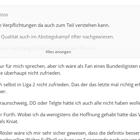
toss
 Verpflichtungen da auch zum Teil verstehen kann.
 Qualität auch im Abstiegskampf öfter nachgewiesen.
so kurzfristig Erfolg bringen. In der Theorie.
Alles anzeigen
n womöglich dem Kader seines ehemaligen Clubs die Schuld. Ich 
nur für mich sprechen, aber ich wäre als Fan eines Bundesligisten 
s er ein recht guter Trainer ist.
e überhaupt nicht zufrieden.
uf du hinausmöchtest,finde die genannten Trainerverpflichtunge
 selbst in Liga 2 nicht zufrieden. Das der das letzte mal richtig er
esonders eigenartig.
her.
brigens nichtmal als Gegenbeispiel nutzen wollen. Heiko Vogel ist
aunschweig, DD oder Telgte hätte ich auch alle nicht haben woll
her wenig erfolgreich gewesen und war mit Sicherheit nicht erste 
für Fürth. Wobei ich da wenigstens die Hoffnung gehabt hätte das 
als Kniat.
ösler wäre ich mir sehr sicher gewesen, dass die definitiv besser
uchsvollen Walter Fußball so kurz vor Saisonende nach wie vor 