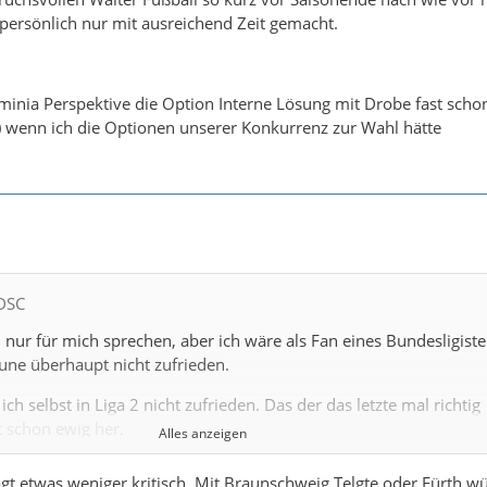
h persönlich nur mit ausreichend Zeit gemacht.
minia Perspektive die Option Interne Lösung mit Drobe fast sch
) wenn ich die Optionen unserer Konkurrenz zur Wahl hätte
 DSC
h nur für mich sprechen, aber ich wäre als Fan eines Bundesligist
une überhaupt nicht zufrieden.
ch selbst in Liga 2 nicht zufrieden. Das der das letzte mal richtig
t schon ewig her.
Alles anzeigen
Braunschweig, DD oder Telgte hätte ich auch alle nicht haben wo
agt etwas weniger kritisch. Mit Braunschweig,Telgte oder Fürth w