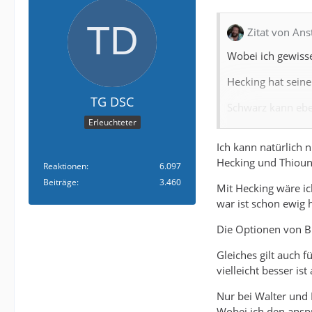
Zitat von Ans
Wobei ich gewisse
Hecking hat seine
TG DSC
Schwarz kann eben
Erleuchteter
Bei Ende gibt ma
Ich kann natürlich 
auch weiterhin das
Hecking und Thioun
Reaktionen
6.097
Ich verstehe wora
Beiträge
3.460
Mit Hecking wäre ich
zumindest nicht b
war ist schon ewig 
Fürth würde ich ü
Die Optionen von Br
1 Jahr in Basel e
zweite Wahl.
Gleiches gilt auch 
vielleicht besser ist 
Nur bei Walter und R
Wobei ich den anspr