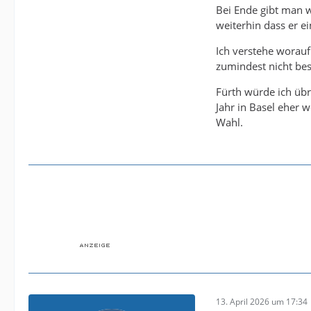
Bei Ende gibt man 
- Münster holt mi
weiterhin dass er ein
- Düsseldorf holt
Ich verstehe worauf
zumindest nicht bes
Fürth würde ich übr
Es gibt sicherlic
Jahr in Basel eher 
sagen, dass Rösle
Wahl.
Vorgeschichte mit
Insgesamt dürfte
Job gerettet habe
dem 2. Liga Abst
13. April 2026 um 17:34