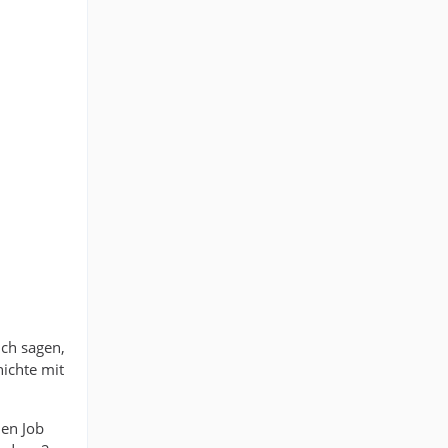
uch sagen,
hichte mit
den Job