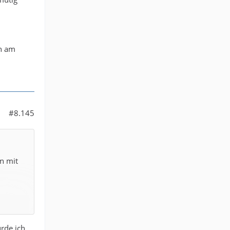
on am
#8.145
en mit
llen.
ürde ich