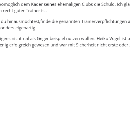
womöglich dem Kader seines ehemaligen Clubs die Schuld. Ich gl
t Schwarz einen Trainer der in Liga 3 entlassen wurde
 recht guter Trainer ist.
 den entlassenen coach vom 2. Liga Schlusslicht.
 du hinausmöchtest,finde die genannten Trainerverpflichtungen 
onders eigenartig.
igens nichtmal als Gegenbeispiel nutzen wollen. Heiko Vogel ist b
h auch Gegenbeispiele mit Bochum, Fürth und Kiel. Ich würde aber
wenig erfolgreich gewesen und war mit Sicherheit nicht erste oder
r keine langfristige Lösung ist und das Walter nur aufgrund seiner
 den Störchen dort aufgeschlagen ist.
 diese nicht vorhandene Auswahl auf dem Trainermarkt aber Knia
n. Gerade, die beiden Verpflichtungen im Bundesliga Abstiegska
iegskampf heraus haben mir da echt nochmal zu Denken gegeben