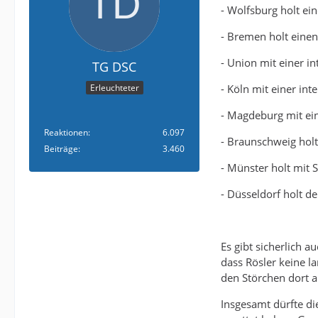
- Wolfsburg holt ei
- Bremen holt einen
- Union mit einer i
TG DSC
- Köln mit einer in
Erleuchteter
- Magdeburg mit ei
Reaktionen
6.097
- Braunschweig holt 
Beiträge
3.460
- Münster holt mit 
- Düsseldorf holt d
Es gibt sicherlich 
dass Rösler keine l
den Störchen dort a
Insgesamt dürfte d