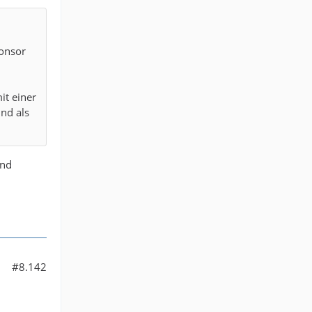
ponsor
it einer
und als
und
#8.142