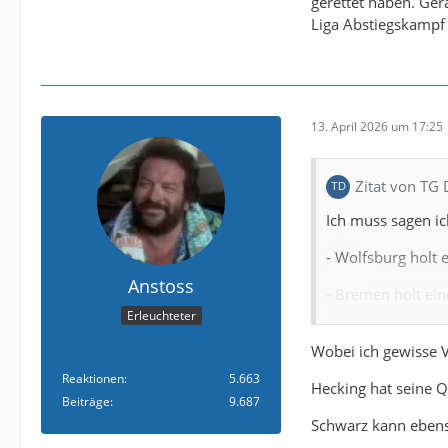
gerettet haben. Ger
Liga Abstiegskampf
13. April 2026 um 17:25
Zitat von TG
Ich muss sagen ic
- Wolfsburg holt 
Anstoss
- Bremen holt ein
Erleuchteter
- Union mit einer
Wobei ich gewisse V
- Köln mit einer 
Reaktionen
5.663
Hecking hat seine Q
Beiträge
9.687
- Magdeburg mit 
Schwarz kann ebenso 
- Braunschweig hol