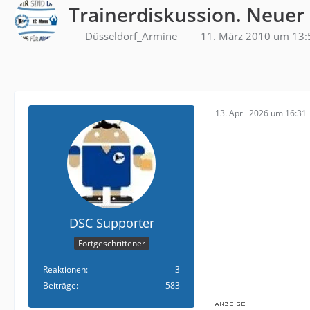
Trainerdiskussion. Neuer
Düsseldorf_Armine
11. März 2010 um 13:
13. April 2026 um 16:31
DSC Supporter
Fortgeschrittener
Reaktionen
3
Beiträge
583