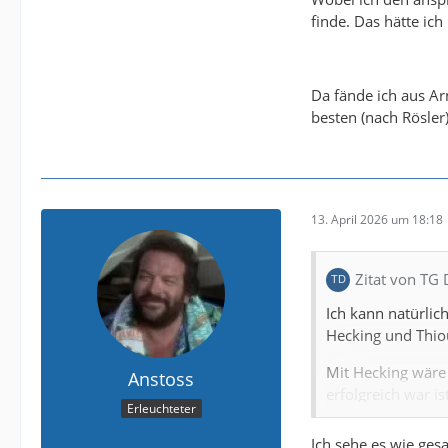
finde. Das hätte ic
Da fände ich aus Ar
besten (nach Rösler
13. April 2026 um 18:18
Zitat von TG
Ich kann natürlic
Hecking und Thio
Mit Hecking wäre i
Anstoss
erfolgreich war is
Erleuchteter
Die Optionen von 
Ich sehe es wie ges