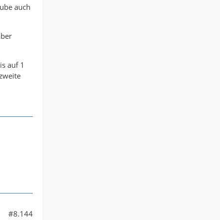
aube auch
aber
is auf 1
 auch
 zweite
t den
mpf aus
.
#8.144