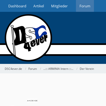
Dashboard
Artikel
Mitglieder
Forum
DSC4ever.de
Forum
...::: ARMINIA Intern :::...
Der Verein