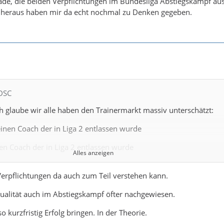
ade, die beiden Verpflichtungen im Bundesliga Abstiegskampf au
 heraus haben mir da echt nochmal zu Denken gegeben.
 DSC
h glaube wir alle haben den Trainermarkt massiv unterschätzt:
einen Coach der in Liga 2 entlassen wurde
en Coach der in Liga 2 entlassen wurde
Alles anzeigen
 internen Lösung
erpflichtungen da auch zum Teil verstehen kann.
internen Lösung
ualität auch im Abstiegskampf öfter nachgewiesen.
einer internen Lösung
kurzfristig Erfolg bringen. In der Theorie.
t einen Co-Trainer in Teilzeit