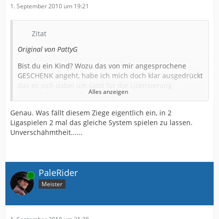
1. September 2010 um 19:21
Zitat
Original von PattyG
Bist du ein Kind? Wozu das von mir angesprochene
GESCHENK angeht, habe ich mich doch klar ausgedrückt
das es sich dabei um Geld für die Lizensierung
Alles anzeigen
gehandelt hat, wer lesen kann...
Und im Gegensatz zu manchen die hier Geld für
Genau. Was fällt diesem Ziege eigentlich ein, in 2
Neuverpflichtungen wollen, bin ich durchaus in der
Ligaspielen 2 mal das gleiche System spielen zu lassen.
Realität geblieben.
Unverschähmtheit......
Ich Kategorisiere dich mal zu der Nörgel Fraktion.
Ich denke zur Abwechslung währe es ganz angebracht
PaleRider
wenn sich Herr Ziege an ein Spielsystem macht, das auf
Online
Meister
Unserem jetzigen Kader ausgelegt ist, ich denke das die
Spieler durchaus in der Lage sind die Klasse zu halten,
auch mit Neuville im Sturm. Die Andere Variante, wo der
Trainer AN EINEM System festhält war nicht gerade