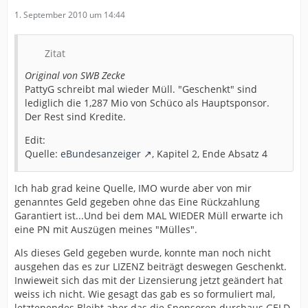
1. September 2010 um 14:44
Zitat
Original von SWB Zecke
PattyG schreibt mal wieder Müll. "Geschenkt" sind
lediglich die 1,287 Mio von Schüco als Hauptsponsor.
Der Rest sind Kredite.
Edit:
Quelle:
eBundesanzeiger
, Kapitel 2, Ende Absatz 4
Ich hab grad keine Quelle, IMO wurde aber von mir
genanntes Geld gegeben ohne das Eine Rückzahlung
Garantiert ist...Und bei dem MAL WIEDER Müll erwarte ich
eine PN mit Auszügen meines "Mülles".
Als dieses Geld gegeben wurde, konnte man noch nicht
ausgehen das es zur LIZENZ beiträgt deswegen Geschenkt.
Inwieweit sich das mit der Lizensierung jetzt geändert hat
weiss ich nicht. Wie gesagt das gab es so formuliert mal,
letztenendes Bleibt aber das die Sponsoren durchaus GELD