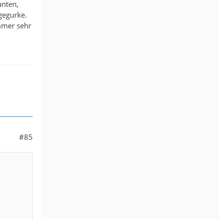
unten,
gegurke.
immer sehr
#85