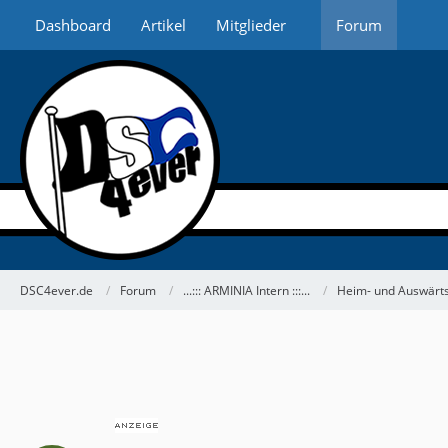
Dashboard
Artikel
Mitglieder
Forum
DSC4ever.de
Forum
...::: ARMINIA Intern :::...
Heim- und Auswärts