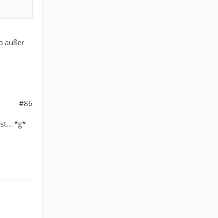
ub außer
#86
t... *g*