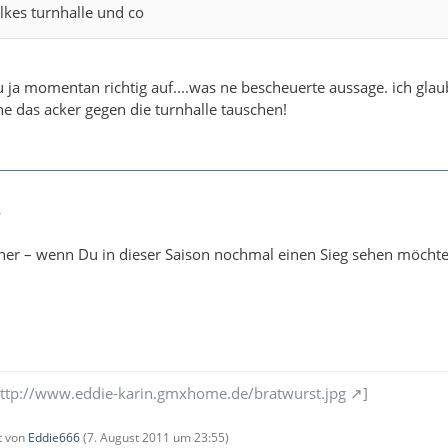
alkes turnhalle und co
 ja momentan richtig auf....was ne bescheuerte aussage. ich gla
ne das acker gegen die turnhalle tauschen!
4
ner – wenn Du in dieser Saison nochmal einen Sieg sehen möchtes
ttp://www.eddie-karin.gmxhome.de/bratwurst.jpg
]
zt von
Eddie666
(
7. August 2011 um 23:55
)