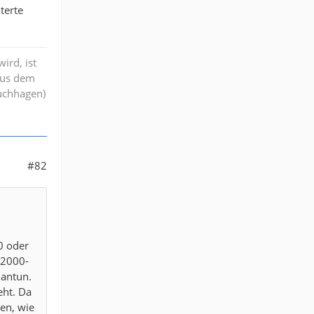
terte
ird, ist
aus dem
ruchhagen)
#82
0 oder
 2000-
 antun.
eht. Da
en, wie