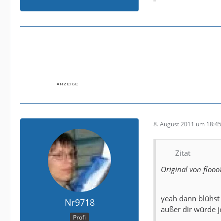
8. August 2011 um 18:4
Zitat
Original von flooo
yeah dann blühst 
Nr9718
außer dir würde j
Profi