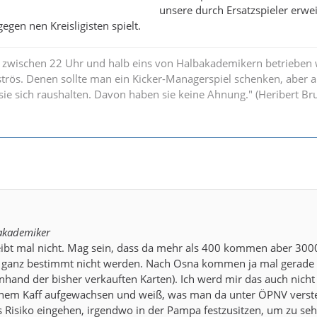
unsere durch Ersatzspieler erwei
egen nen Kreisligisten spielt.
 zwischen 22 Uhr und halb eins von Halbakademikern betrieben w
strös. Denen sollte man ein Kicker-Managerspiel schenken, aber 
n sie sich raushalten. Davon haben sie keine Ahnung." (Heribert B
akademiker
reibt mal nicht. Mag sein, dass da mehr als 400 kommen aber 300
 ganz bestimmt nicht werden. Nach Osna kommen ja mal gerade
nhand der bisher verkauften Karten). Ich werd mir das auch nicht
o nem Kaff aufgewachsen und weiß, was man da unter ÖPNV verst
s Risiko eingehen, irgendwo in der Pampa festzusitzen, um zu seh