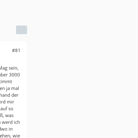
#81
 Mag sein,
aber 3000
stimmt
en ja mal
nhand der
erd mir
 auf so
ß, was
 werd ich
dwo in
sehen, wie