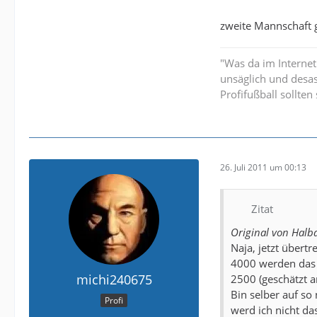
zweite Mannschaft g
"Was da im Internet
unsäglich und desa
Profifußball sollte
26. Juli 2011 um 00:13
Zitat
Original von Halb
Naja, jetzt übert
4000 werden das
michi240675
2500 (geschätzt a
Bin selber auf s
Profi
werd ich nicht da