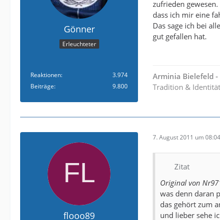
zufrieden gewesen. 
dass ich mir eine f
Das sage ich bei al
Gönner
gut gefallen hat.
Erleuchteter
Reaktionen
3.974
Arminia Bielefeld 
Beiträge
9.800
Tradition & Identitä
7. August 2011 um 08:0
Zitat
Original von Nr97
was denn daran p
das gehört zum a
flooo89
und lieber sehe i