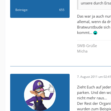
unsere durch Ersa
Beiträge
655
Das war ja auch nur
allemal, wenn da dr
Bratwurstbude sich
kommt...
SWB-Grüße
Micha
7. August 2011 um 02:4
Zieht Euch auf jede
parken. Und den wol
nicht mehr raus...
Der Rest der Organi
wurden zum Beispiel