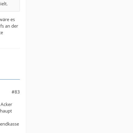
elt.
 wäre es
fs an der
te
#83
 Acker
rhaupt
bendkasse