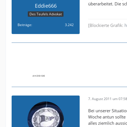
überarbeitet. Die s
Eddie666
Des Teufels Advokat
Beiträge
3.242
[Blockierte Grafik:
h
7. August 2011 um 07:5
Bei unserer Situatio
Woche antun sollte .
alles ziemlich auss