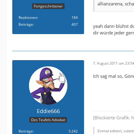
allianzarena, sch
Fortgeschrittener
Reaktionen
184
Beiträge
407
yeah dann blühst du
dir würde jeder ger
7. August 2011 um 23:5
Ich sag mal so, Gön
Eddie666
[Blockierte Grafik:
h
Des Teufels Advokat
Einmal editiert, zulet
Beiträge
3.242