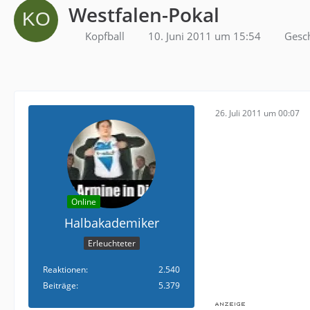
Westfalen-Pokal
Kopfball
10. Juni 2011 um 15:54
Gesc
26. Juli 2011 um 00:07
Online
Halbakademiker
Erleuchteter
Reaktionen
2.540
Beiträge
5.379