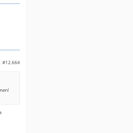
#12.664
mmen!
a