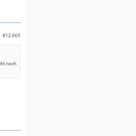
#12.665
eht noch