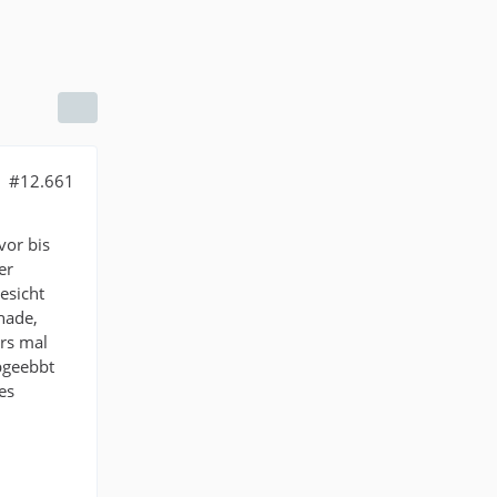
#12.661
vor bis
er
esicht
hade,
ers mal
bgeebbt
es