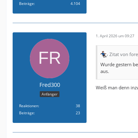
Beiträge
4.104
1. April 2026 um 09:27
Zitat von for
Wurde gestern bei
aus.
Fred300
Weiß man denn inzw
Anfänger
Reaktionen
38
Beiträge
23