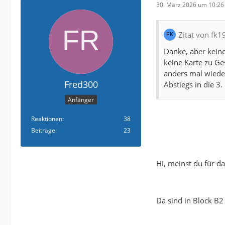
30. März 2026 um 10:26
Zitat von fk1
Danke, aber keine
keine Karte zu Ge
anders mal wieder
Fred300
Abstiegs in die 3.
Anfänger
Reaktionen
38
Beiträge
23
Hi, meinst du für d
Da sind in Block B2 