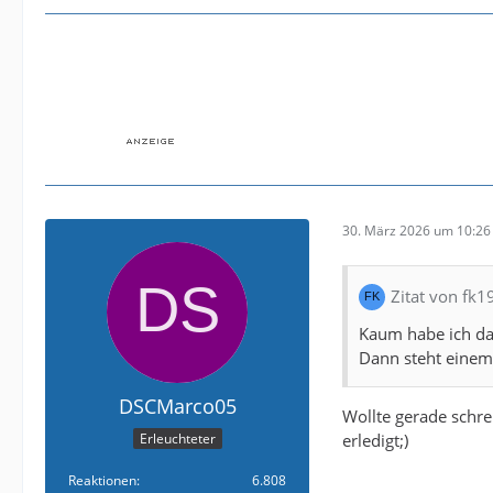
30. März 2026 um 10:26
Zitat von fk1
Kaum habe ich da
Dann steht einem
DSCMarco05
Wollte gerade schre
erledigt;)
Erleuchteter
Reaktionen
6.808