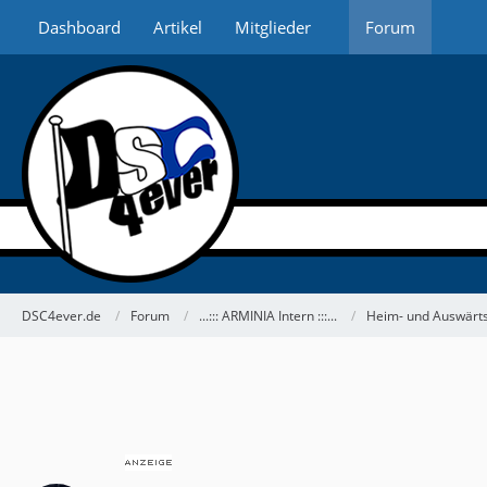
Dashboard
Artikel
Mitglieder
Forum
DSC4ever.de
Forum
...::: ARMINIA Intern :::...
Heim- und Auswärts