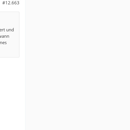
#12.663
ert und
 wann
ines