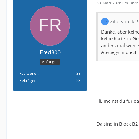
30. März 2026 um 10:26
Zitat von fk1
Danke, aber keine
keine Karte zu Ge
anders mal wieder
Fred300
Abstiegs in die 3.
Anfänger
Reaktionen
38
Beiträge
23
Hi, meinst du für d
Da sind in Block B2 