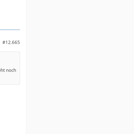
#12.665
eht noch