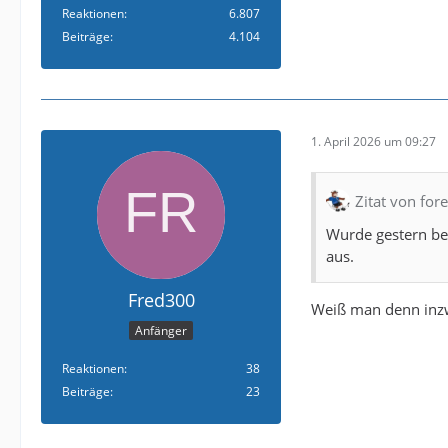
Reaktionen
6.807
Beiträge
4.104
1. April 2026 um 09:27
Zitat von for
Wurde gestern bei
aus.
Fred300
Weiß man denn inzw
Anfänger
Reaktionen
38
Beiträge
23