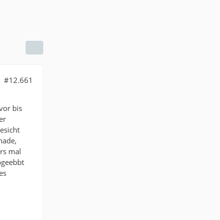
#12.661
vor bis
er
esicht
hade,
ers mal
bgeebbt
es