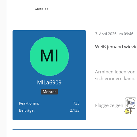
3. April 2026 um 09:46
Weiß jemand wievie
Arminen leben von 
sich erinnern kann.
MiLa6909
Meister
Reaktionen
735
Flagge zeigen
Beiträge
2.133