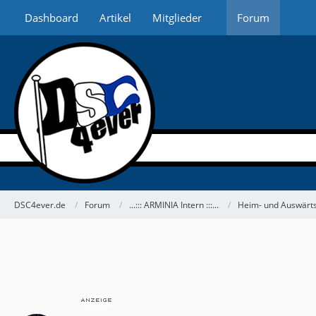
Dashboard
Artikel
Mitglieder
Forum
DSC4ever.de
Forum
...::: ARMINIA Intern :::...
Heim- und Auswärts