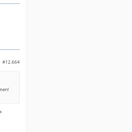
#12.664
mmen!
a