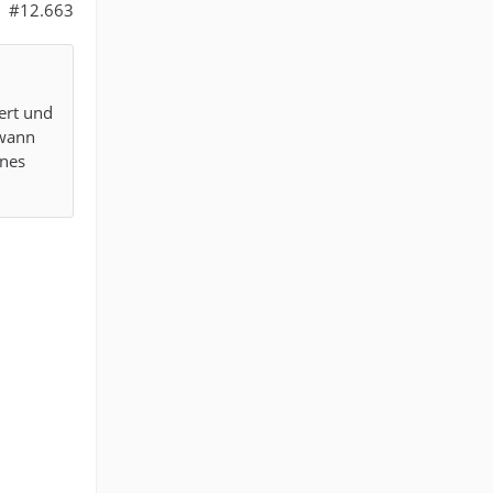
#12.663
ert und
 wann
ines