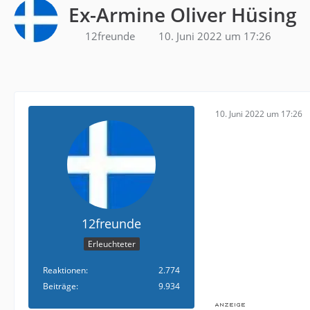
Ex-Armine Oliver Hüsing
12freunde
10. Juni 2022 um 17:26
10. Juni 2022 um 17:26
12freunde
Erleuchteter
Reaktionen
2.774
Beiträge
9.934