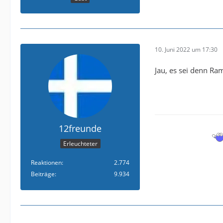
10. Juni 2022 um 17:30
Jau, es sei denn Ra
12freunde
Erleuchteter
Reaktionen
2.774
Beiträge
9.934