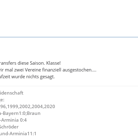
ansfers diese Saison. Klasse!
r mal zwei Vereine finanziell ausgestochen....
fzeit wurde nichts gesagt.
idenschaft
e:
996,1999,2002,2004,2020
a-Bayern1:0;Braun
-Arminia 0:4
,Schröder
und-Arminia11:1