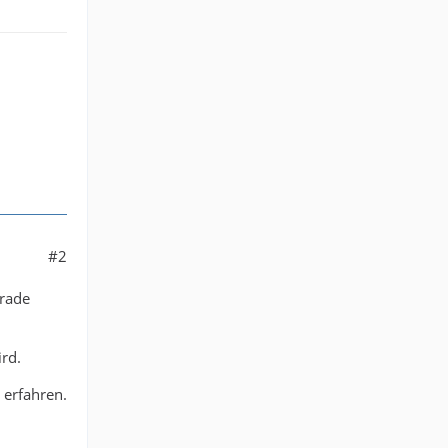
#2
drade
ird.
 erfahren.