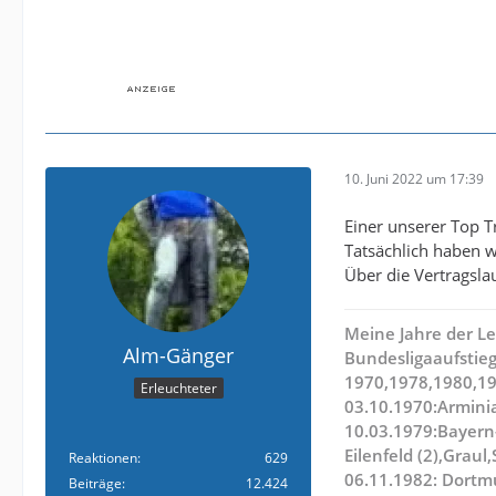
10. Juni 2022 um 17:39
Einer unserer Top Tr
Tatsächlich haben wi
Über die Vertragslau
Meine Jahre der Le
Alm-Gänger
Bundesligaaufstieg
1970,1978,1980,1
Erleuchteter
03.10.1970:Armini
10.03.1979:Bayern
Eilenfeld (2),Graul
Reaktionen
629
06.11.1982: Dortm
Beiträge
12.424