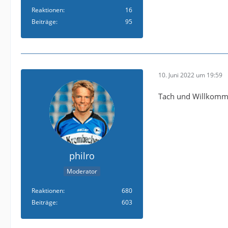
Reaktionen
16
Beiträge
95
10. Juni 2022 um 19:59
Tach und Willkom
philro
Moderator
Reaktionen
680
Beiträge
603