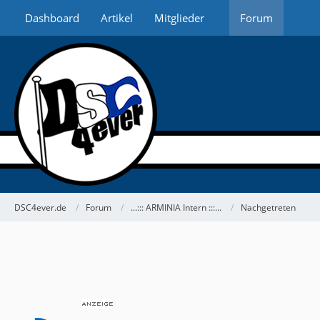
Dashboard
Artikel
Mitglieder
Forum
DSC4ever.de
Forum
...::: ARMINIA Intern :::...
Nachgetreten