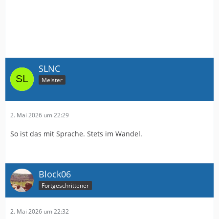
SLNC
Meister
2. Mai 2026 um 22:29
So ist das mit Sprache. Stets im Wandel.
Block06
Fortgeschrittener
2. Mai 2026 um 22:32