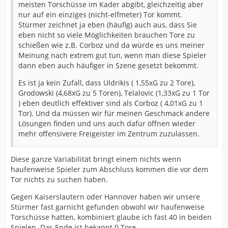
meisten Torschüsse im Kader abgibt, gleichzeitig aber
nur auf ein einziges (nicht-elfmeter) Tor kommt.
Stürmer zeichnet ja eben (häufig) auch aus, dass Sie
eben nicht so viele Möglichkeiten brauchen Tore zu
schießen wie z.B. Corboz und da würde es uns meiner
Meinung nach extrem gut tun, wenn man diese Spieler
dann eben auch häufiger in Szene gesetzt bekommt.
Es ist ja kein Zufall, dass Uldrikis ( 1,55xG zu 2 Tore),
Grodowski (4,68xG zu 5 Toren), Telalovic (1,33xG zu 1 Tor
) eben deutlich effektiver sind als Corboz ( 4,01xG zu 1
Tor). Und da müssen wir für meinen Geschmack andere
Lösungen finden und uns auch dafür öffnen wieder
mehr offensivere Freigeister im Zentrum zuzulassen.
Diese ganze Variabilität bringt einem nichts wenn
haufenweise Spieler zum Abschluss kommen die vor dem
Tor nichts zu suchen haben.
Gegen Kaiserslautern oder Hannover haben wir unsere
Stürmer fast garnicht gefunden obwohl wir haufenweise
Torschüsse hatten, kombiniert glaube ich fast 40 in beiden
Spielen. Das Ende ist bekannt 0 Tore.