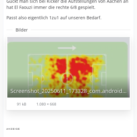
Guckt man sich bei Kicker die Aufstellungen von Aachen an
hat El Faouzi immer die rechte 6/8 gespielt.
Passt also eigentlich 1zu1 auf unseren Bedarf.
Bilder
Screenshot_20250611_173328_com.android.chrome_edit_2372614744971814.jpg
91 kB
1.080 × 668