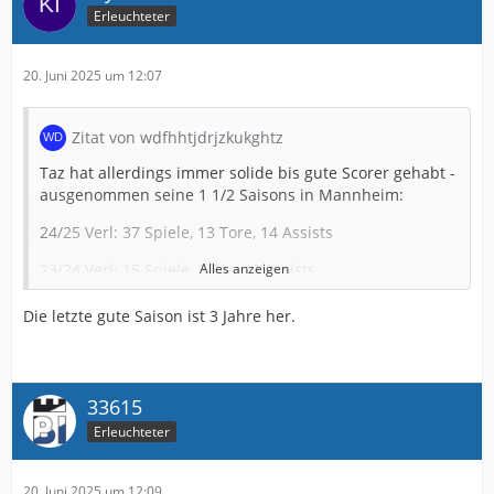
Erleuchteter
20. Juni 2025 um 12:07
Zitat von wdfhhtjdrjzkukghtz
Taz hat allerdings immer solide bis gute Scorer gehabt -
ausgenommen seine 1 1/2 Saisons in Mannheim:
24/25 Verl: 37 Spiele, 13 Tore, 14 Assists
23/24 Verl: 15 Spiele, 3 Tore, 2 Assists
Alles anzeigen
21/22 BVB II: 37 Spiele, 10 Tore, 8 Assists
Die letzte gute Saison ist 3 Jahre her.
20/21 Verl: 18 Spiel, 4 Tore, 3 Assists.
Also ein one hit wonder ist er nicht.
33615
Erleuchteter
20. Juni 2025 um 12:09