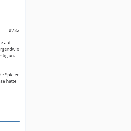
#782
ie auf
 irgendwie
itig an,
de Spieler
ase hätte