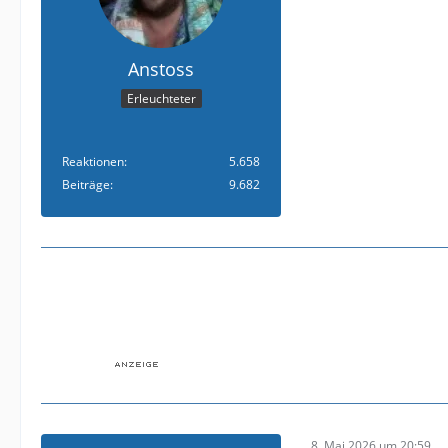
Anstoss
Erleuchteter
Reaktionen
5.658
Beiträge
9.682
8. Mai 2026 um 20:59