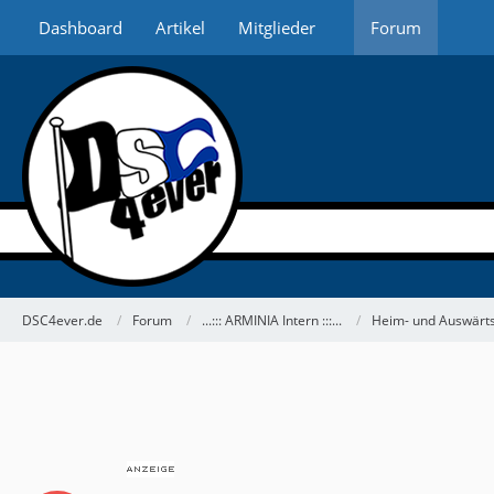
Dashboard
Artikel
Mitglieder
Forum
DSC4ever.de
Forum
...::: ARMINIA Intern :::...
Heim- und Auswärts