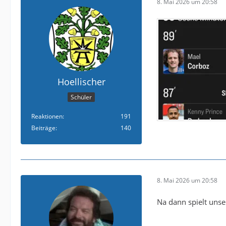
8. Mai 2026 um 20:58
Hoellischer
Schüler
Reaktionen
191
Beiträge
140
8. Mai 2026 um 20:58
Na dann spielt unse