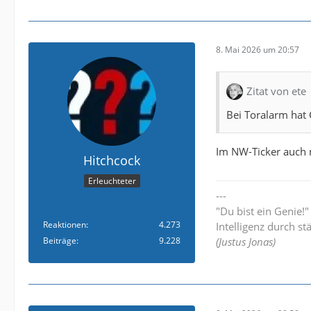
8. Mai 2026 um 20:57
Zitat von ete
Bei Toralarm hat 
Im NW-Ticker auch ni
Hitchcock
Erleuchteter
---
"Du bist ein Genie!
Reaktionen
4.273
Intelligenz durch st
Beiträge
9.228
(Justus Jonas)