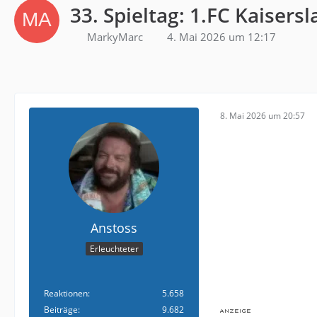
33. Spieltag: 1.FC Kaisersl
MarkyMarc
4. Mai 2026 um 12:17
8. Mai 2026 um 20:57
Anstoss
Erleuchteter
Reaktionen
5.658
Beiträge
9.682