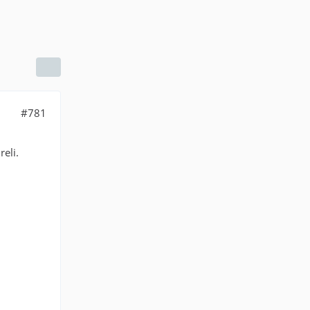
#781
eli.