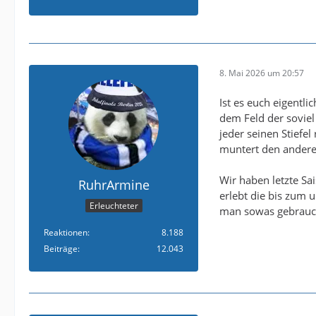
8. Mai 2026 um 20:57
Ist es euch eigentli
dem Feld der soviel
jeder seinen Stiefel
muntert den andere
Wir haben letzte Sa
RuhrArmine
erlebt die bis zum 
Erleuchteter
man sowas gebrauc
Reaktionen
8.188
Beiträge
12.043