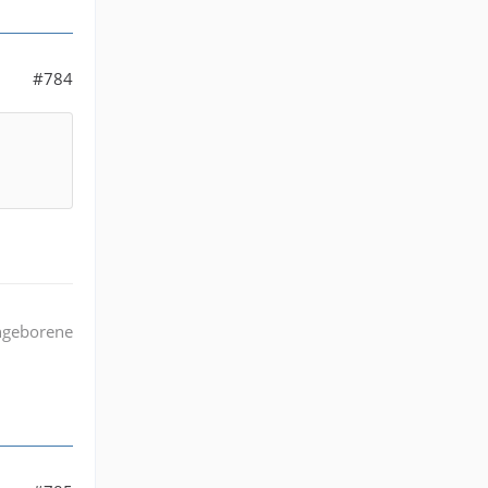
#784
angeborene