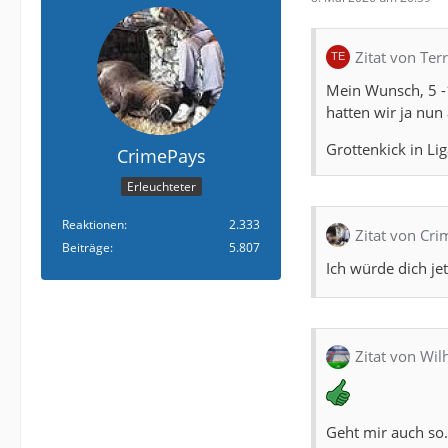
Zitat von Terr
Mein Wunsch, 5 -1
hatten wir ja nun
Grottenkick in Lig
CrimePays
Erleuchteter
Reaktionen
2.333
Zitat von Cr
Beiträge
5.807
Ich würde dich j
Zitat von Wi
Geht mir auch so.