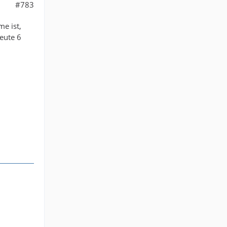
#783
me ist,
eute 6