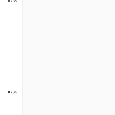
#785
#786