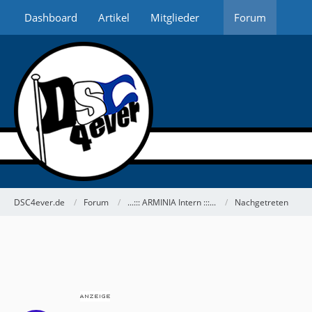
Dashboard
Artikel
Mitglieder
Forum
DSC4ever.de
Forum
...::: ARMINIA Intern :::...
Nachgetreten