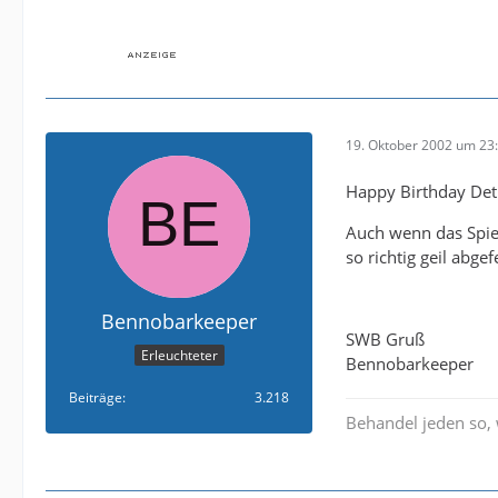
19. Oktober 2002 um 23
Happy Birthday Det
Auch wenn das Spiel 
so richtig geil abge
Bennobarkeeper
SWB Gruß
Erleuchteter
Bennobarkeeper
Beiträge
3.218
Behandel jeden so,