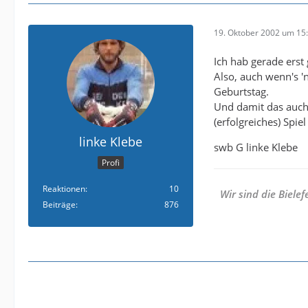
19. Oktober 2002 um 15
Ich hab gerade erst
Also, auch wenn's 
Geburtstag.
Und damit das auch 
(erfolgreiches) Spie
linke Klebe
swb G linke Klebe
Profi
Reaktionen
10
Wir sind die Bielef
Beiträge
876