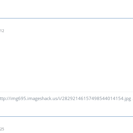
:12
ttp://img695.imageshack.us/i/28292146157498544014154.jpg
:25