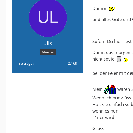
Dammi
und alles Gute und
Sofern Du hier liest 
ulis
Damit das morgen au
Meister
nicht soviel
Beiträge
2.169
bei der Feier mit de
Mein
wären 3
Wenn ich nur wüsste
Holt sie einfach se
wenn es nur
1' ner wird.
Gruss