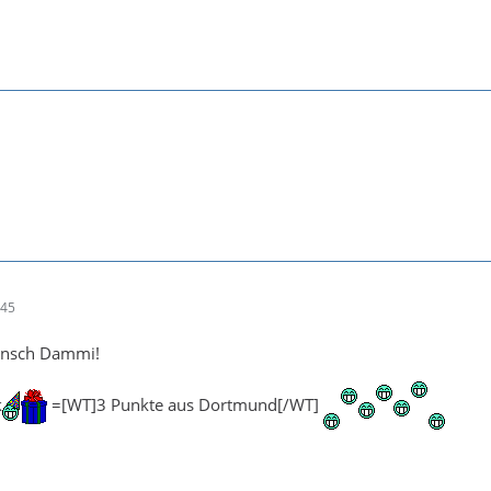
:45
unsch Dammi!
k
=[WT]3 Punkte aus Dortmund[/WT]