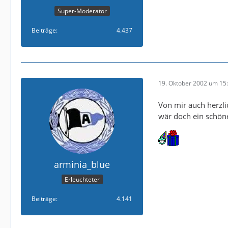
Super-Moderator
Beiträge
4.437
19. Oktober 2002 um 15
Von mir auch herzl
wär doch ein schöne
arminia_blue
Erleuchteter
Beiträge
4.141