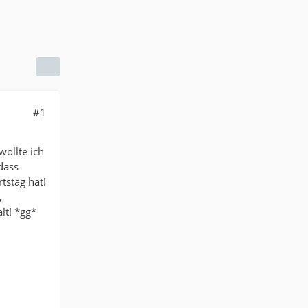
#1
wollte ich
dass
tstag hat!
,
lt! *gg*