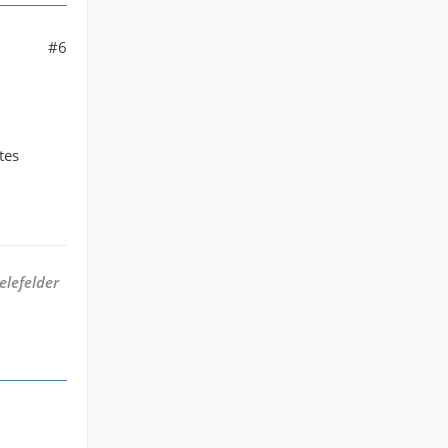
#6
tes
elefelder