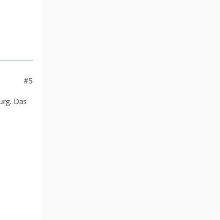
#5
urg. Das