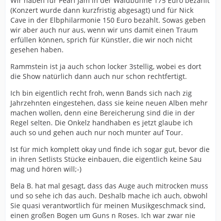
Wir haben für Pearl Jam in der Waldbühne 175 Euro bezahlt
(Konzert wurde dann kurzfristig abgesagt) und für Nick
Cave in der Elbphilarmonie 150 Euro bezahlt. Sowas geben
wir aber auch nur aus, wenn wir uns damit einen Traum
erfüllen können, sprich für Künstler, die wir noch nicht
gesehen haben.
Rammstein ist ja auch schon locker 3stellig, wobei es dort
die Show natürlich dann auch nur schon rechtfertigt.
Ich bin eigentlich recht froh, wenn Bands sich nach zig
Jahrzehnten eingestehen, dass sie keine neuen Alben mehr
machen wollen, denn eine Bereicherung sind die in der
Regel selten. Die Onkelz handhaben es jetzt glaube ich
auch so und gehen auch nur noch munter auf Tour.
Ist für mich komplett okay und finde ich sogar gut, bevor die
in ihren Setlists Stücke einbauen, die eigentlich keine Sau
mag und hören will;-)
Bela B. hat mal gesagt, dass das Auge auch mitrocken muss
und so sehe ich das auch. Deshalb mache ich auch, obwohl
Sie quasi verantwortlich für meinen Musikgeschmack sind,
einen großen Bogen um Guns n Roses. Ich war zwar nie