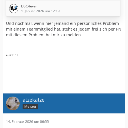
wieder freigegeben werden würde. Ja, in der heutigen
DSC4ever
Zeit kann man sich schnell eine neue machen, aber das
1. Januar 2026 um 12:19
kostet Zeit und Nerven … also macht es die
Neuanmeldung der Bots zumindest etwas schwerer.
Und nochmal, wenn hier jemand ein persönliches Problem
mit einem Teammitglied hat, steht es jedem frei sich per PN
mit diesem Problem bei mir zu melden.
atzekatze
Meister
Und zur restlichen Diskussion: Atmet
alle
mal ganz
geschmeidig durch die Unterhose. Wer…
14. Februar 2026 um 06:55