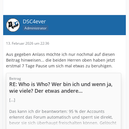
DSC4ever
Administrator
13. Februar 2026 um 22:36
Aus gegeben Anlass möchte ich nur nochmal auf diesen
Beitrag hinweisen... die beiden Herren oben haben jetzt
erstmal 7 Tage Pause um sich mal etwas zu beruhigen.
Beitrag
RE: Who is Who? Wer bin ich und wenn ja,
wie viele? Der etwas andere
Vorstellungsthread.
[…]
Das kann ich dir beantworten: 95 % der Accounts
erkennt das Forum automatisch und sperrt sie direkt,
bevor sie sich überhaupt freischalten können. Gelöscht
werden diese jedoch nicht, da dann die Mailadresse