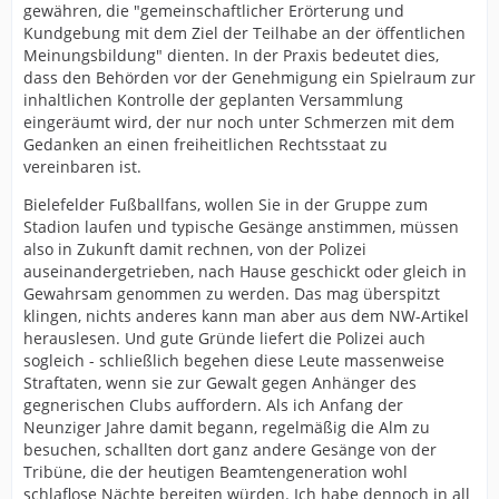
gewähren, die "gemeinschaftlicher Erörterung und
Kundgebung mit dem Ziel der Teilhabe an der öffentlichen
Meinungsbildung" dienten. In der Praxis bedeutet dies,
dass den Behörden vor der Genehmigung ein Spielraum zur
inhaltlichen Kontrolle der geplanten Versammlung
eingeräumt wird, der nur noch unter Schmerzen mit dem
Gedanken an einen freiheitlichen Rechtsstaat zu
vereinbaren ist.
Bielefelder Fußballfans, wollen Sie in der Gruppe zum
Stadion laufen und typische Gesänge anstimmen, müssen
also in Zukunft damit rechnen, von der Polizei
auseinandergetrieben, nach Hause geschickt oder gleich in
Gewahrsam genommen zu werden. Das mag überspitzt
klingen, nichts anderes kann man aber aus dem NW-Artikel
herauslesen. Und gute Gründe liefert die Polizei auch
sogleich - schließlich begehen diese Leute massenweise
Straftaten, wenn sie zur Gewalt gegen Anhänger des
gegnerischen Clubs auffordern. Als ich Anfang der
Neunziger Jahre damit begann, regelmäßig die Alm zu
besuchen, schallten dort ganz andere Gesänge von der
Tribüne, die der heutigen Beamtengeneration wohl
schlaflose Nächte bereiten würden. Ich habe dennoch in all