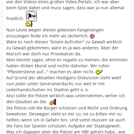
von den Videos eines großen Video-Portals. Ich war aber
beim Spiel dabei und muss sagen, dass war ja nun allemal
friedlich.
Nun Leute wegen diesen gewissen Fangesängen
anzuzeigen finde ich mehr als lächerlich.
Wäre es nach diesen "bösen Aufrufen" zu Gewalt wirklich
zu Gewalt gekommen, wäre es ja was anderes. Aber der
Marsch war doch nur Provokation da.
Man könnte sagen, ohne es negativ zu meinen, die Arminien
haben dicken Mund und nichts dahinter. Wir rufen
"Pflastersteine auf..." machen es aber nicht.
Auf Grund der aktuellen Hooligans-Diskussion steht wohl
nun jeder unter Generalverdacht, nur weil er mit
Lederhandschuhen ins Stadion geht o. ä.
Also sollte die Polizei wirklich was unternehmen, verlier ich
den Glauben an die.
Die Polizei soll die Bürger schützen und Recht und Ordnung
bewahren. Deswegen steht es mir zu, sie zu bitten mir zu
helfen, wenn ich in Gefahr bin. Und somit müssen sie auch
die Fans bei Spielen schützen, Aufgabe der Staatsgewalt.
Was ich dagegen über die Polizei am HBF gehört habe...wie