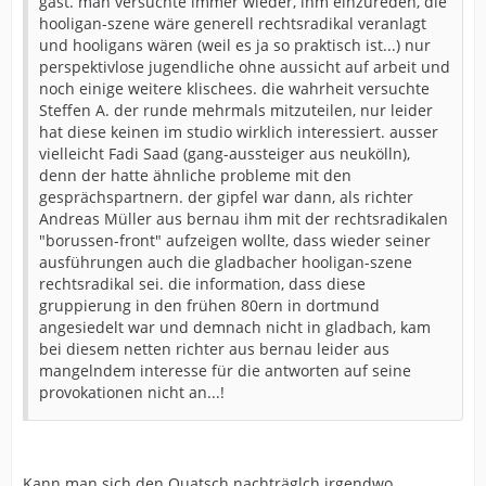
gast. man versuchte immer wieder, ihm einzureden, die
hooligan-szene wäre generell rechtsradikal veranlagt
und hooligans wären (weil es ja so praktisch ist...) nur
perspektivlose jugendliche ohne aussicht auf arbeit und
noch einige weitere klischees. die wahrheit versuchte
Steffen A. der runde mehrmals mitzuteilen, nur leider
hat diese keinen im studio wirklich interessiert. ausser
vielleicht Fadi Saad (gang-aussteiger aus neukölln),
denn der hatte ähnliche probleme mit den
gesprächspartnern. der gipfel war dann, als richter
Andreas Müller aus bernau ihm mit der rechtsradikalen
"borussen-front" aufzeigen wollte, dass wieder seiner
ausführungen auch die gladbacher hooligan-szene
rechtsradikal sei. die information, dass diese
gruppierung in den frühen 80ern in dortmund
angesiedelt war und demnach nicht in gladbach, kam
bei diesem netten richter aus bernau leider aus
mangelndem interesse für die antworten auf seine
provokationen nicht an...!
Kann man sich den Quatsch nachträglch irgendwo