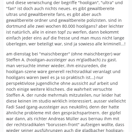
und diese verwischung der begriffe "hooligan", "ultra" und
"fan" ist doch auch nichts neues. es gibt gewaltbereite
ultras und gewaltbereite fans, es gibt aber auch
gewaltbereite ordner und gewaltbereite polizisten. sind in
dortmund alle zwei wochen 80.000 hooligans? aber leichter
ist natürlich, alle in einen topf zu werfen, dann bekommt
einfach jeder eins auf die fresse und man muss nicht lange
überlegen, wer beteiligt war, sind ja sowieso alle kriminell...!
am dienstag bei "maischberger" (ohne maischberger) war
Steffen A. (hooligan-aussteiger aus m'gladbach) zu gast.
man versuchte immer wieder, ihm einzureden, die
hooligan-szene wäre generell rechtsradikal veranlagt und
hooligans wären (weil es ja so praktisch ist...) nur
perspektivlose jugendliche ohne aussicht auf arbeit und
noch einige weitere klischees. die wahrheit versuchte
Steffen A. der runde mehrmals mitzuteilen, nur leider hat
diese keinen im studio wirklich interessiert. ausser vielleicht
Fadi Saad (gang-aussteiger aus neukölln), denn der hatte
ähnliche probleme mit den gesprächspartnern. der gipfel
war dann, als richter Andreas Müller aus bernau ihm mit
der rechtsradikalen "borussen-front" aufzeigen wollte, dass
wieder seiner ausführungen auch die gladbacher hooligan-