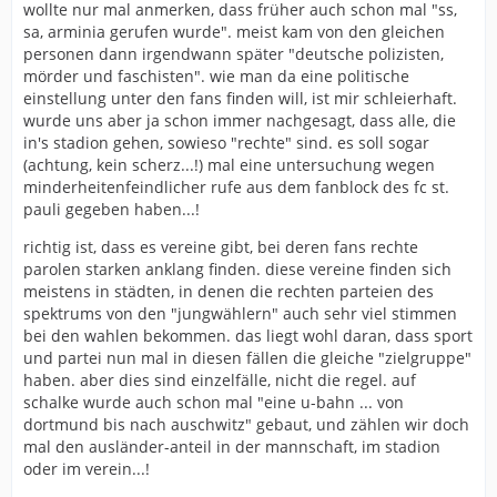
wollte nur mal anmerken, dass früher auch schon mal "ss,
sa, arminia gerufen wurde". meist kam von den gleichen
personen dann irgendwann später "deutsche polizisten,
mörder und faschisten". wie man da eine politische
einstellung unter den fans finden will, ist mir schleierhaft.
wurde uns aber ja schon immer nachgesagt, dass alle, die
in's stadion gehen, sowieso "rechte" sind. es soll sogar
(achtung, kein scherz...!) mal eine untersuchung wegen
minderheitenfeindlicher rufe aus dem fanblock des fc st.
pauli gegeben haben...!
richtig ist, dass es vereine gibt, bei deren fans rechte
parolen starken anklang finden. diese vereine finden sich
meistens in städten, in denen die rechten parteien des
spektrums von den "jungwählern" auch sehr viel stimmen
bei den wahlen bekommen. das liegt wohl daran, dass sport
und partei nun mal in diesen fällen die gleiche "zielgruppe"
haben. aber dies sind einzelfälle, nicht die regel. auf
schalke wurde auch schon mal "eine u-bahn ... von
dortmund bis nach auschwitz" gebaut, und zählen wir doch
mal den ausländer-anteil in der mannschaft, im stadion
oder im verein...!