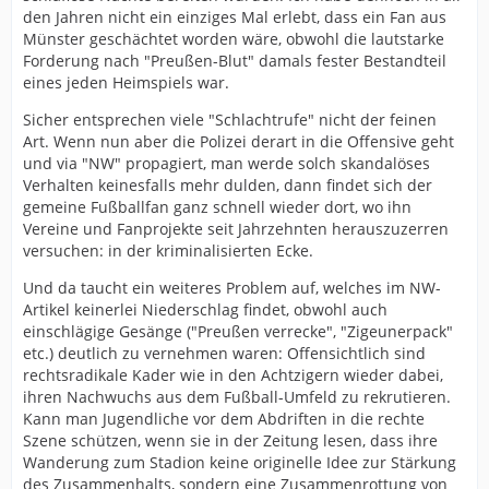
den Jahren nicht ein einziges Mal erlebt, dass ein Fan aus
Münster geschächtet worden wäre, obwohl die lautstarke
Forderung nach "Preußen-Blut" damals fester Bestandteil
eines jeden Heimspiels war.
Sicher entsprechen viele "Schlachtrufe" nicht der feinen
Art. Wenn nun aber die Polizei derart in die Offensive geht
und via "NW" propagiert, man werde solch skandalöses
Verhalten keinesfalls mehr dulden, dann findet sich der
gemeine Fußballfan ganz schnell wieder dort, wo ihn
Vereine und Fanprojekte seit Jahrzehnten herauszuzerren
versuchen: in der kriminalisierten Ecke.
Und da taucht ein weiteres Problem auf, welches im NW-
Artikel keinerlei Niederschlag findet, obwohl auch
einschlägige Gesänge ("Preußen verrecke", "Zigeunerpack"
etc.) deutlich zu vernehmen waren: Offensichtlich sind
rechtsradikale Kader wie in den Achtzigern wieder dabei,
ihren Nachwuchs aus dem Fußball-Umfeld zu rekrutieren.
Kann man Jugendliche vor dem Abdriften in die rechte
Szene schützen, wenn sie in der Zeitung lesen, dass ihre
Wanderung zum Stadion keine originelle Idee zur Stärkung
des Zusammenhalts, sondern eine Zusammenrottung von