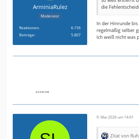
ArminiaRulez
die Fehlentscheid
Moderator
In der Hinrunde bi
Reaktionen
6.156
regelmäßig selber g
Beiträge
5.807
Ich weiß nicht was p
9. Mai 2026 um 14:01
Zitat von Ru