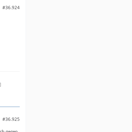
#36.924
]
#36.925
och gegen