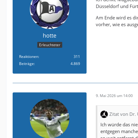
Düsseldorf und Fürt
Am Ende wird es dir
vorher, wie es aus
hotte
Erleuchteter
Reaktionen
311
Beiträge
4.869
9. Mai 2026 um 14:00
Zitat von Dr
Ich würde das nie
entgegen mancher
so weit entfernt 