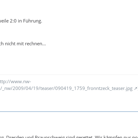
ile 2:0 in Führung.
h nicht mit rechnen...
ttp://www.nw-
/_nw/2009/04/19/teaser/090419_1759_fronntzeck_teaser.jpg
g, Dresden und Braunschweig sind gerettet. Wir kâmpfen nur n