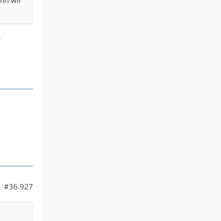
s
#36.927