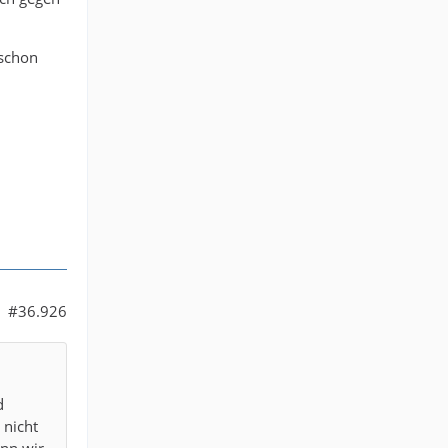
 schon
#36.926
d
 nicht
enn wir