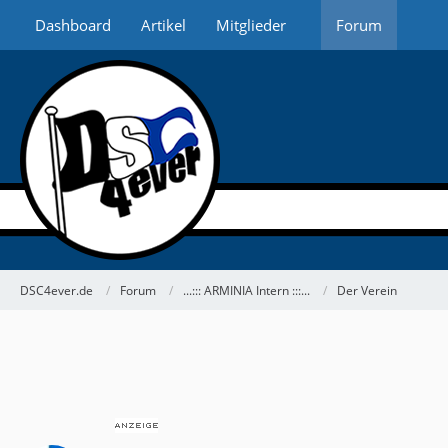
Dashboard
Artikel
Mitglieder
Forum
DSC4ever.de
Forum
...::: ARMINIA Intern :::...
Der Verein