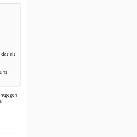
l
 das als
uns.
 entgegen
it
e