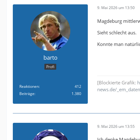
9. Mai 2026 um 13:50
Magdeburg mittlerwe
Sieht schlecht aus.
Konnte man natürlic
barto
Profi
[Blockierte Grafik:
h
Reaktionen
412
news.de/_em_daten
Beiträge
1.380
9. Mai 2026 um 13:55
Ich denke Magdebur