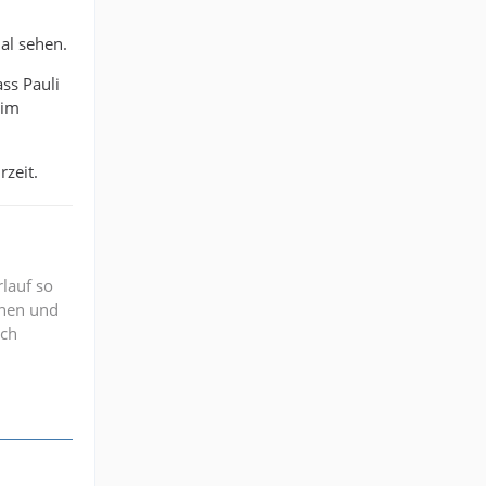
al sehen.
ss Pauli
 im
zeit.
lauf so
nnen und
ich