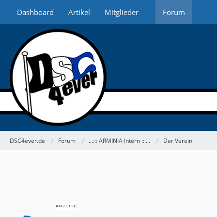
Dashboard
Artikel
Mitglieder
Forum
DSC4ever.de
Forum
...::: ARMINIA Intern :::...
Der Verein