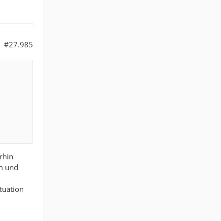
#27.985
rhin
en und
tuation