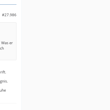
#27.986
. Was er
uch
ift.
gnis.
Ruhe