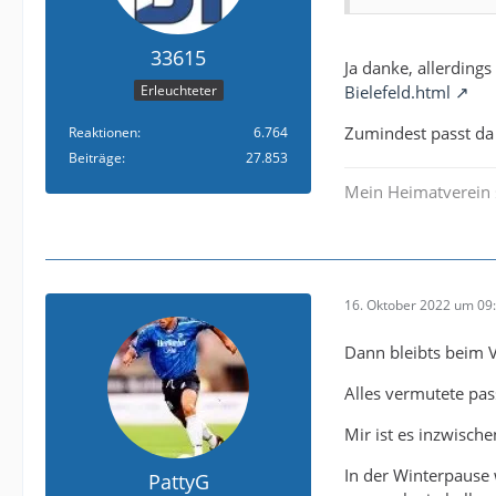
33615
Ja danke, allerdings
Bielefeld.html
Erleuchteter
Zumindest passt da 
Reaktionen
6.764
Beiträge
27.853
Mein Heimatverein 
16. Oktober 2022 um 09
Dann bleibts beim V
Alles vermutete pass
Mir ist es inzwische
In der Winterpause 
PattyG