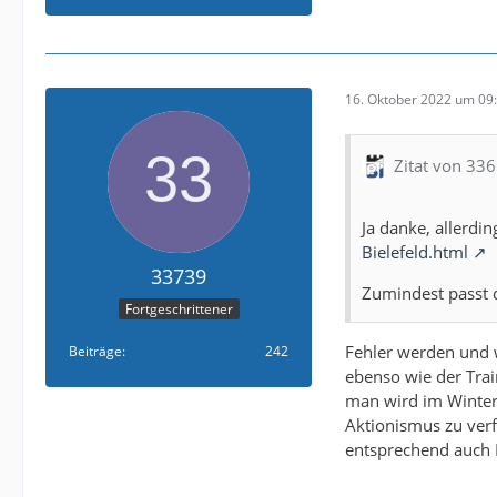
16. Oktober 2022 um 09
Zitat von 33
Ja danke, allerdin
Bielefeld.html
33739
Zumindest passt d
Fortgeschrittener
Fehler werden und w
Beiträge
242
ebenso wie der Trai
man wird im Winter
Aktionismus zu verf
entsprechend auch P