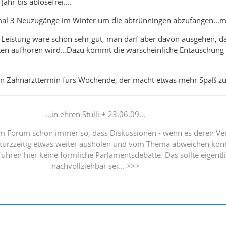
ahr bis ablösefrei....
 mal 3 Neuzugänge im Winter um die abtrünningen abzufangen...m
 Leistung wäre schon sehr gut, man darf aber davon ausgehen, da
ten aufhören wird...Dazu kommt die warscheinliche Entäuschung
en Zahnarzttermin fürs Wochende, der macht etwas mehr Spaß zur
...in ehren Stulli + 23.06.09...
im Forum schon immer so, dass Diskussionen - wenn es deren Ver
l kurzzeitig etwas weiter ausholen und vom Thema abweichen kö
führen hier keine förmliche Parlamentsdebatte. Das sollte eigentl
nachvollziehbar sei... >>>