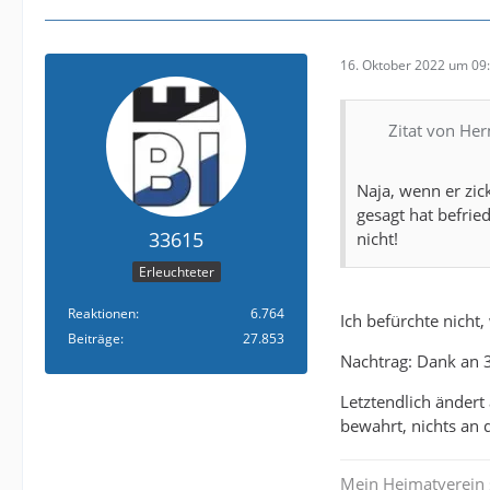
16. Oktober 2022 um 09
Zitat von He
Naja, wenn er zic
gesagt hat befrie
33615
nicht!
Erleuchteter
Reaktionen
6.764
Ich befürchte nicht,
Beiträge
27.853
Nachtrag: Dank an 3
Letztendlich ändert
bewahrt, nichts an 
Mein Heimatverein 