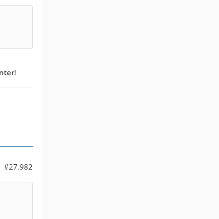
nter
!
#27.982