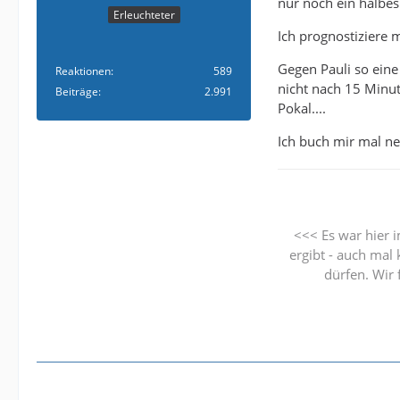
nur noch ein halbes J
Erleuchteter
Ich prognostiziere
Gegen Pauli so eine
Reaktionen
589
nicht nach 15 Minu
Beiträge
2.991
Pokal....
Ich buch mir mal n
<<< Es war hier 
ergibt - auch ma
dürfen. Wir 