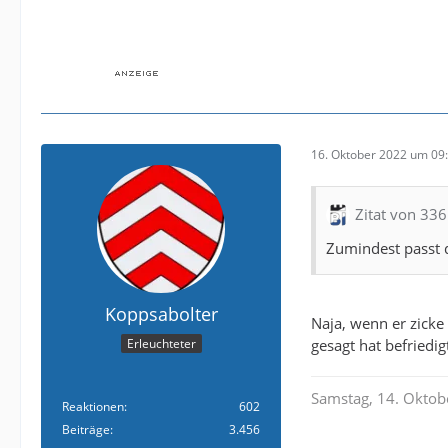
16. Oktober 2022 um 09
Zitat von 33
Zumindest passt d
Koppsabolter
Naja, wenn er zicke
gesagt hat befriedig
Erleuchteter
Samstag, 14. Oktobe
Reaktionen
602
Beiträge
3.456