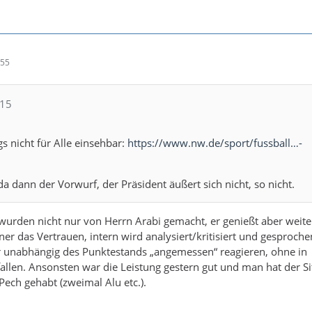
:55
615
gs nicht für Alle einsehbar:
https://www.nw.de/sport/fussball…-
a dann der Vorwurf, der Präsident äußert sich nicht, so nicht.
urden nicht nur von Herrn Arabi gemacht, er genießt aber weite
ner das Vertrauen, intern wird analysiert/kritisiert und gesproch
 unabhängig des Punktestands „angemessen“ reagieren, ohne in
allen. Ansonsten war die Leistung gestern gut und man hat der Si
ech gehabt (zweimal Alu etc.).