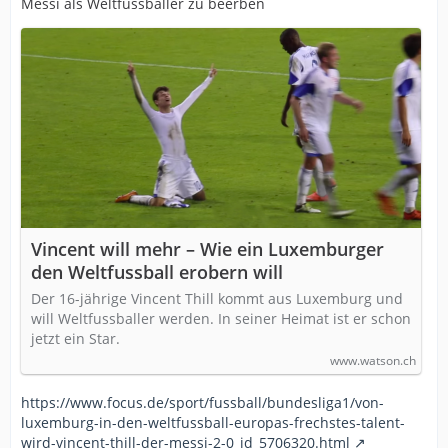
Messi als Weltfussballer zu beerben
Vincent will mehr – Wie ein Luxemburger
den Weltfussball erobern will
Der 16-jährige Vincent Thill kommt aus Luxemburg und
will Weltfussballer werden. In seiner Heimat ist er schon
jetzt ein Star.
www.watson.ch
https://www.focus.de/sport/fussball/bundesliga1/von-
luxemburg-in-den-weltfussball-europas-frechstes-talent-
wird-vincent-thill-der-messi-2-0_id_5706320.html