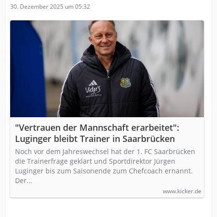
30. Dezember 2025 um 05:32
"Vertrauen der Mannschaft erarbeitet":
Luginger bleibt Trainer in Saarbrücken
Noch vor dem Jahreswechsel hat der 1. FC Saarbrücken
die Trainerfrage geklärt und Sportdirektor Jürgen
Luginger bis zum Saisonende zum Chefcoach ernannt.
Der…
www.kicker.de