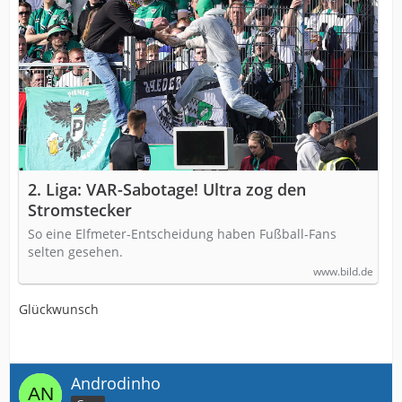
2. Liga: VAR-Sabotage! Ultra zog den
Stromstecker
So eine Elfmeter-Entscheidung haben Fußball-Fans
selten gesehen.
www.bild.de
Glückwunsch
Androdinho