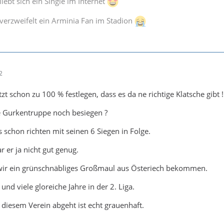
iebt sich ein Single im Internet
verzweifelt ein Arminia Fan im Stadion
2
zt schon zu 100 % festlegen, dass es da ne richtige Klatsche gibt !
e Gurkentruppe noch besiegen ?
 schon richten mit seinen 6 Siegen in Folge.
 er ja nicht gut genug.
wir ein grünschnäbliges Großmaul aus Österiech bekommen.
nd viele gloreiche Jahre in der 2. Liga.
iesem Verein abgeht ist echt grauenhaft.