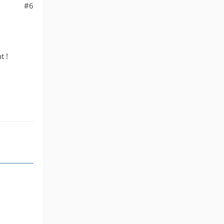
#6
t !