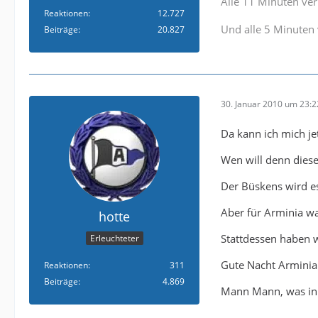
Alle 11 Minuten verl
Reaktionen
12.727
Und alle 5 Minuten 
Beiträge
20.827
30. Januar 2010 um 23:2
Da kann ich mich jet
Wen will denn dies
Der Büskens wird es
Aber für Arminia war
hotte
Stattdessen haben 
Erleuchteter
Gute Nacht Arminia u
Reaktionen
311
Beiträge
4.869
Mann Mann, was in d