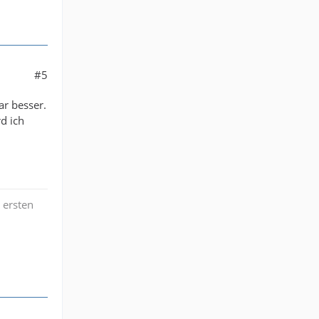
#5
ar besser.
d ich
 ersten