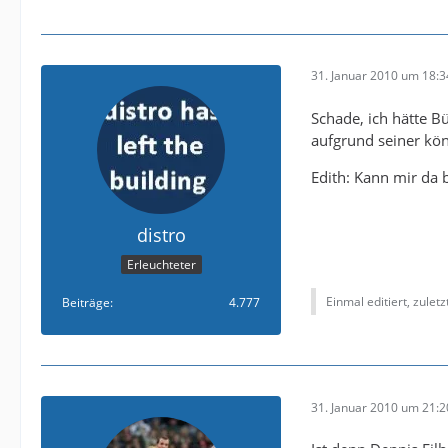
31. Januar 2010 um 18:3
Schade, ich hätte B
aufgrund seiner kö
Edith: Kann mir da 
distro
Erleuchteter
Einmal editiert, zulet
Beiträge
4.777
31. Januar 2010 um 21:2