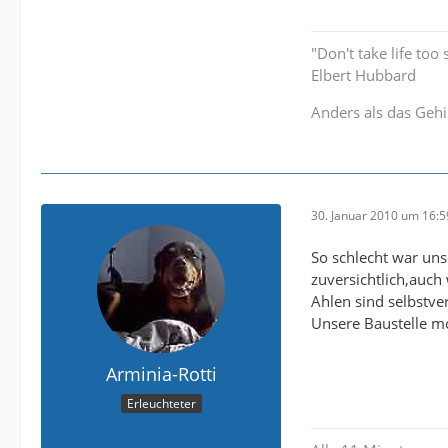
"Don't take life too 
Elbert Hubbard
Anders als das Gehi
30. Januar 2010 um 16:5
So schlecht war unse
zuversichtlich,auch
Ahlen sind selbstve
Unsere Baustelle 
Arminia-Rotti
Erleuchteter