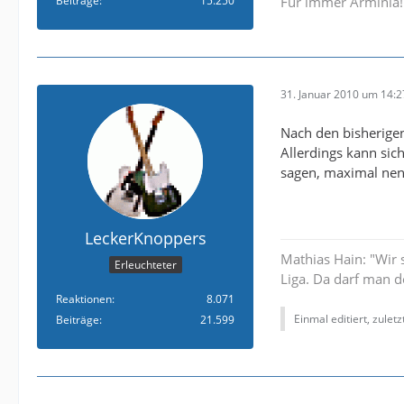
Beiträge
15.250
Für immer Arminia!
31. Januar 2010 um 14:2
Nach den bisherigen
Allerdings kann sic
sagen, maximal nen
LeckerKnoppers
Mathias Hain: "Wir 
Erleuchteter
Liga. Da darf man d
Reaktionen
8.071
Einmal editiert, zulet
Beiträge
21.599