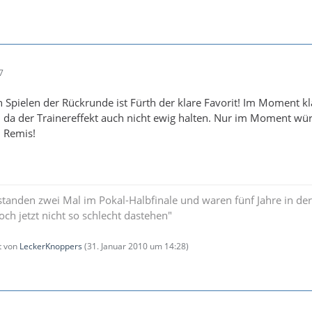
7
 Spielen der Rückrunde ist Fürth der klare Favorit! Im Moment kl
h da der Trainereffekt auch nicht ewig halten. Nur im Moment wür
 Remis!
standen zwei Mal im Pokal-Halbfinale und waren fünf Jahre in der
och jetzt nicht so schlecht dastehen"
zt von
LeckerKnoppers
(
31. Januar 2010 um 14:28
)