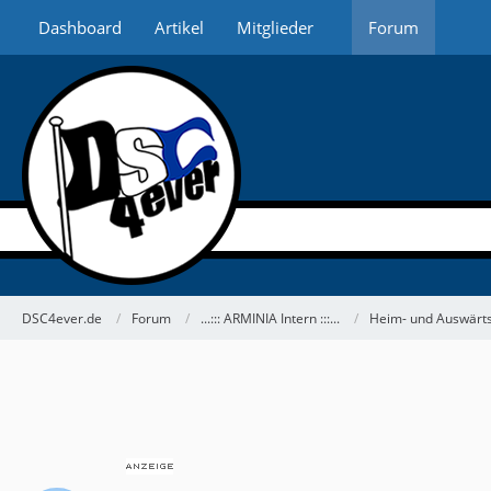
Dashboard
Artikel
Mitglieder
Forum
DSC4ever.de
Forum
...::: ARMINIA Intern :::...
Heim- und Auswärts