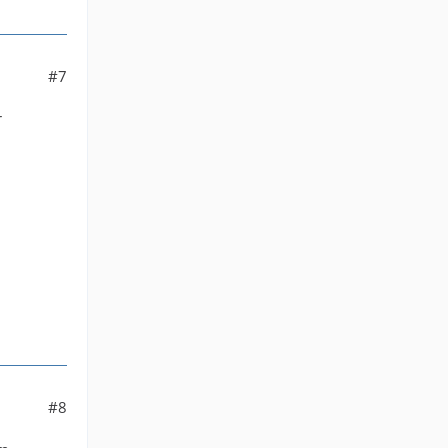
#7
r
#8