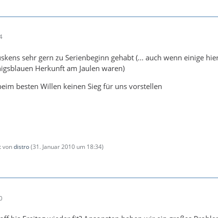
4
üskens sehr gern zu Serienbeginn gehabt (... auch wenn einige hie
nigsblauen Herkunft am Jaulen waren)
beim besten Willen keinen Sieg für uns vorstellen
zt von
distro
(
31. Januar 2010 um 18:34
)
0