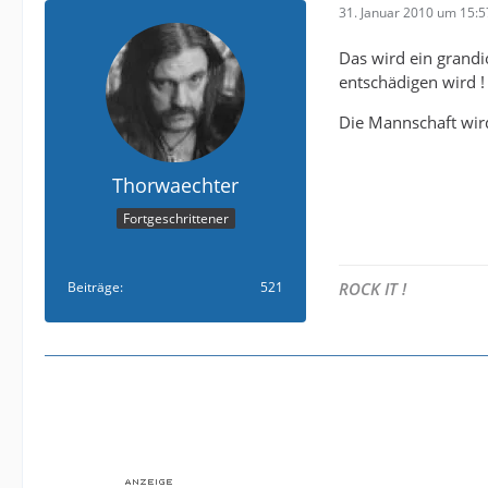
31. Januar 2010 um 15:5
Das wird ein grandio
entschädigen wird !
Die Mannschaft wird
Thorwaechter
Fortgeschrittener
Beiträge
521
ROCK IT !