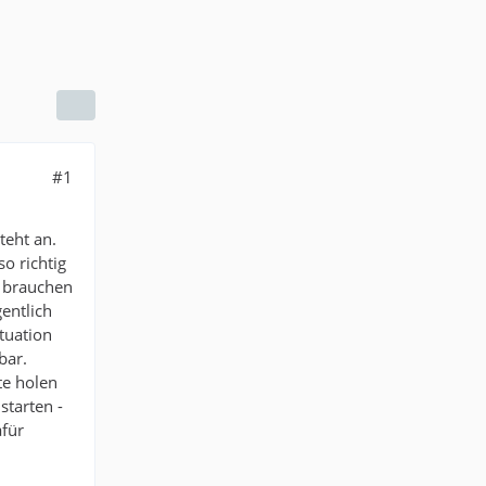
#1
teht an.
o richtig
n brauchen
gentlich
ituation
bar.
te holen
starten -
afür