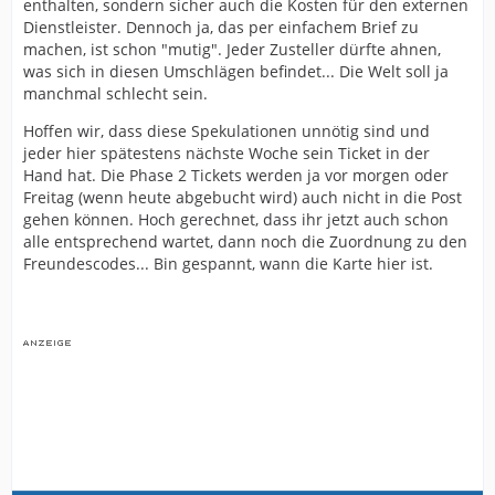
enthalten, sondern sicher auch die Kosten für den externen
Dafür dass man es extra ausgelagert hatte an eine DHL
Dienstleister. Dennoch ja, das per einfachem Brief zu
Tochterfirma funktioniert das anscheinend unglaublich
machen, ist schon "mutig". Jeder Zusteller dürfte ahnen,
schlecht.
was sich in diesen Umschlägen befindet... Die Welt soll ja
manchmal schlecht sein.
Im Moment bin ich zwar noch ruhig, aber ich muss
zugeben heute werde ich langsam nervös denn seit
Hoffen wir, dass diese Spekulationen unnötig sind und
einer Woche kommen Tickets überall an und auch
jeder hier spätestens nächste Woche sein Ticket in der
schon welche von den Stehplatz DK und man selber hat
Hand hat. Die Phase 2 Tickets werden ja vor morgen oder
seine noch nicht.
Freitag (wenn heute abgebucht wird) auch nicht in die Post
gehen können. Hoch gerechnet, dass ihr jetzt auch schon
Ich kann ehrlich gesagt auch mittlerweile null
alle entsprechend wartet, dann noch die Zuordnung zu den
nachvollziehen warum man die Dinger nicht per
Freundescodes... Bin gespannt, wann die Karte hier ist.
Einschreiben versendet hat, zumindest aber per
Einwurf Einschreiben. Für 15€ hätte das safe drin sein
müssen. Man hätte einen DHL Code per Mail bekommen
vom Einschreiben und man hätte nachschauen können
wo der Brief steckt.
So kann alles mögliche damit sein. Kommt vielleicht
heute oder morgen oder was weiss ich wann oder er
liegt in irgendeinem Verteilzentrum in irgendeiner Ritze
an der Wand und keine Sau sieht den Brief. Oder der
Postbote und/oder Wer auch immer ist damit