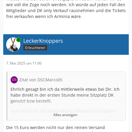
wie voll die Züge noch werden. Ich würde auf jeden Fall den
Mitglieder und DK only Verkauf rausnehmen und die Tickets
frei verkaufen wenn ich Arminia wäre.
Online
LeckerKnoppers
Erleuchteter
7. Mai 2025 um 11:00
Zitat von DSCMarco05
Ehrlich gesagt bin ich da mittlerweile etwas bei Dir. Ich
habe direkt in der ersten Stunde meine Sitzplatz DK
genutzt bzw bestellt.
Nun liest man seit letzte Woche Mittwoch das täglich
Alles anzeigen
irgendwo Karten eintrudeln und nun seit einigen Tagen
auch schon Stehplätzler die in der Bestellphase ja
Die 15 Euro werden nicht nur den reinen Versand
deutlich nach den Sitzplätzen losging.