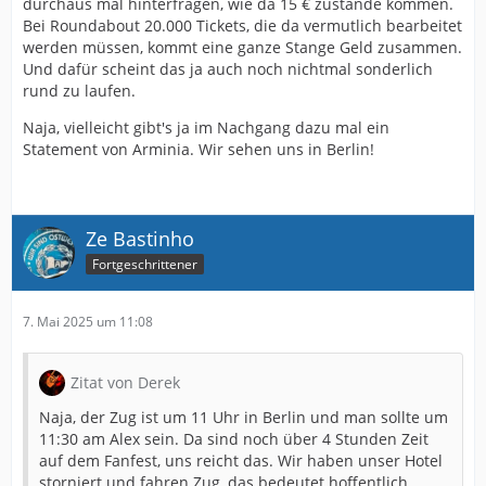
durchaus mal hinterfragen, wie da 15 € zustande kommen.
zugeben heute werde ich langsam nervös denn seit
Bei Roundabout 20.000 Tickets, die da vermutlich bearbeitet
einer Woche kommen Tickets überall an und auch
werden müssen, kommt eine ganze Stange Geld zusammen.
schon welche von den Stehplatz DK und man selber hat
Und dafür scheint das ja auch noch nichtmal sonderlich
seine noch nicht.
rund zu laufen.
Ich kann ehrlich gesagt auch mittlerweile null
Naja, vielleicht gibt's ja im Nachgang dazu mal ein
nachvollziehen warum man die Dinger nicht per
Statement von Arminia. Wir sehen uns in Berlin!
Einschreiben versendet hat, zumindest aber per
Einwurf Einschreiben. Für 15€ hätte das safe drin sein
müssen. Man hätte einen DHL Code per Mail bekommen
vom Einschreiben und man hätte nachschauen können
Ze Bastinho
wo der Brief steckt.
Fortgeschrittener
So kann alles mögliche damit sein. Kommt vielleicht
heute oder morgen oder was weiss ich wann oder er
7. Mai 2025 um 11:08
liegt in irgendeinem Verteilzentrum in irgendeiner Ritze
an der Wand und keine Sau sieht den Brief. Oder der
Postbote und/oder Wer auch immer ist damit
Zitat von Derek
durchgebrannt. Ich weiss alles vermutlich Schwachsinn,
aber nachvollziehbar wäre es nur mit Einschreiben
Naja, der Zug ist um 11 Uhr in Berlin und man sollte um
gewesen. Und bei 15€ Versandgebühr bin ich da auch
11:30 am Alex sein. Da sind noch über 4 Stunden Zeit
eigentlich safe von ausgegangen und war erschrocken
auf dem Fanfest, uns reicht das. Wir haben unser Hotel
zu lesen dass dies normale Briefe sind.
storniert und fahren Zug, das bedeutet hoffentlich