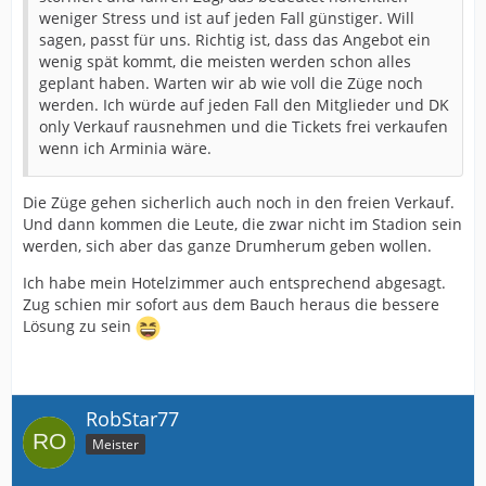
weniger Stress und ist auf jeden Fall günstiger. Will
Möchte nicht wissen wieviel Tickets am Ende gar nicht
sagen, passt für uns. Richtig ist, dass das Angebot ein
zugestellt wurden weil halt weg oder was auch immer.
wenig spät kommt, die meisten werden schon alles
Und dann?
geplant haben. Warten wir ab wie voll die Züge noch
werden. Ich würde auf jeden Fall den Mitglieder und DK
only Verkauf rausnehmen und die Tickets frei verkaufen
wenn ich Arminia wäre.
Die Züge gehen sicherlich auch noch in den freien Verkauf.
Und dann kommen die Leute, die zwar nicht im Stadion sein
werden, sich aber das ganze Drumherum geben wollen.
Ich habe mein Hotelzimmer auch entsprechend abgesagt.
Zug schien mir sofort aus dem Bauch heraus die bessere
Lösung zu sein
RobStar77
Meister