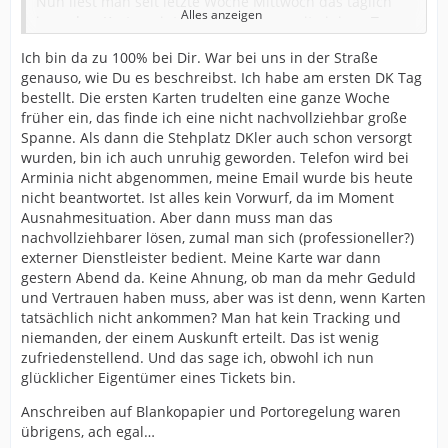
Nun liest man seit letzte Woche Mittwoch das täglich
Alles anzeigen
irgendwo Karten eintrudeln und nun seit einigen Tagen
auch schon Stehplätzler die in der Bestellphase ja
Ich bin da zu 100% bei Dir. War bei uns in der Straße
deutlich nach den Sitzplätzen losging.
genauso, wie Du es beschreibst. Ich habe am ersten DK Tag
Dafür dass man es extra ausgelagert hatte an eine DHL
bestellt. Die ersten Karten trudelten eine ganze Woche
Tochterfirma funktioniert das anscheinend unglaublich
früher ein, das finde ich eine nicht nachvollziehbar große
schlecht.
Spanne. Als dann die Stehplatz DKler auch schon versorgt
wurden, bin ich auch unruhig geworden. Telefon wird bei
Im Moment bin ich zwar noch ruhig, aber ich muss
Arminia nicht abgenommen, meine Email wurde bis heute
zugeben heute werde ich langsam nervös denn seit
nicht beantwortet. Ist alles kein Vorwurf, da im Moment
einer Woche kommen Tickets überall an und auch
Ausnahmesituation. Aber dann muss man das
schon welche von den Stehplatz DK und man selber hat
nachvollziehbarer lösen, zumal man sich (professioneller?)
seine noch nicht.
externer Dienstleister bedient. Meine Karte war dann
gestern Abend da. Keine Ahnung, ob man da mehr Geduld
Ich kann ehrlich gesagt auch mittlerweile null
und Vertrauen haben muss, aber was ist denn, wenn Karten
nachvollziehen warum man die Dinger nicht per
tatsächlich nicht ankommen? Man hat kein Tracking und
Einschreiben versendet hat, zumindest aber per
niemanden, der einem Auskunft erteilt. Das ist wenig
Einwurf Einschreiben. Für 15€ hätte das safe drin sein
zufriedenstellend. Und das sage ich, obwohl ich nun
müssen. Man hätte einen DHL Code per Mail bekommen
glücklicher Eigentümer eines Tickets bin.
vom Einschreiben und man hätte nachschauen können
wo der Brief steckt.
Anschreiben auf Blankopapier und Portoregelung waren
übrigens, ach egal…
So kann alles mögliche damit sein. Kommt vielleicht