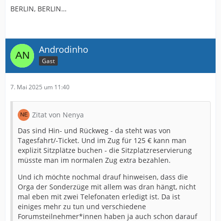
heute oder morgen oder was weiss ich wann oder er
BERLIN, BERLIN…
liegt in irgendeinem Verteilzentrum in irgendeiner Ritze
an der Wand und keine Sau sieht den Brief. Oder der
Postbote und/oder Wer auch immer ist damit
durchgebrannt. Ich weiss alles vermutlich Schwachsinn,
Androdinho
aber nachvollziehbar wäre es nur mit Einschreiben
Gast
gewesen. Und bei 15€ Versandgebühr bin ich da auch
eigentlich safe von ausgegangen und war erschrocken
zu lesen dass dies normale Briefe sind.
7. Mai 2025 um 11:40
Möchte nicht wissen wieviel Tickets am Ende gar nicht
zugestellt wurden weil halt weg oder was auch immer.
Zitat von Nenya
Und dann?
Das sind Hin- und Rückweg - da steht was von
Tagesfahrt/-Ticket. Und im Zug für 125 € kann man
explizit Sitzplätze buchen - die Sitzplatzreservierung
müsste man im normalen Zug extra bezahlen.
Und ich möchte nochmal drauf hinweisen, dass die
Orga der Sonderzüge mit allem was dran hängt, nicht
mal eben mit zwei Telefonaten erledigt ist. Da ist
einiges mehr zu tun und verschiedene
Forumsteilnehmer*innen haben ja auch schon darauf