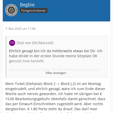
Begbie
durchgebrannt. Ich weiss alles vermutlich Schwachsinn,
aber nachvollziehbar wäre es nur mit Einschreiben
Fortgeschrittener
gewesen. Und bei 15€ Versandgebühr bin ich da auch
eigentlich safe von ausgegangen und war erschrocken
zu lesen dass dies normale Briefe sind.
7. Mai 2025 um 11:06
Möchte nicht wissen wieviel Tickets am Ende gar nicht
zugestellt wurden weil halt weg oder was auch immer.
Zitat von DSCMarco05
Und dann?
Ehrlich gesagt bin ich da mittlerweile etwas bei Dir. Ich
habe direkt in der ersten Stunde meine Sitzplatz DK
genutzt bzw bestellt.
Nun liest man seit letzte Woche Mittwoch das täglich
Alles anzeigen
irgendwo Karten eintrudeln und nun seit einigen Tagen
auch schon Stehplätzler die in der Bestellphase ja
Mein Ticket (Stehplatz Block 2 -> Block J.2) ist am Montag
deutlich nach den Sitzplätzen losging.
eingetrudelt, und ehrlich gesagt, wäre ich zum Ende dieser
Dafür dass man es extra ausgelagert hatte an eine DHL
Woche auch nervös geworden. Ich habe im übrigen bei €
Tochterfirma funktioniert das anscheinend unglaublich
15,00 Bearbeitungsgebühr ebenfalls damit gerechnet, dass
schlecht.
das per Einwurf-Einschreiben zugestellt wird. Aber nichts
dergleichen. € 1,80 Porto steht da drauf. Das darf man
Im Moment bin ich zwar noch ruhig, aber ich muss