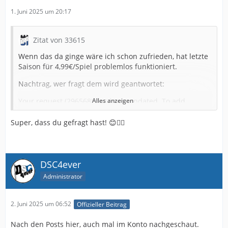
1. Juni 2025 um 20:17
Zitat von 33615
Wenn das da ginge wäre ich schon zufrieden, hat letzte
Saison für 4,99€/Spiel problemlos funktioniert.
Nachtrag, wer fragt dem wird geantwortet:
Your request (296568) has been updated. To add
Alles anzeigen
additional comments, reply to this email.
Super, dass du gefragt hast! 😊👍🏻
Hey!
Ja, die Zweite Liga übertragen wir 🙂
Hab ein schönes Wochenende!
DSC4ever
Administrator
Jasper
Thank you for being part of the OneFootball community!
2. Juni 2025 um 06:52
Offizieller Beitrag
Check our Help Center
Nach den Posts hier, auch mal im Konto nachgeschaut.