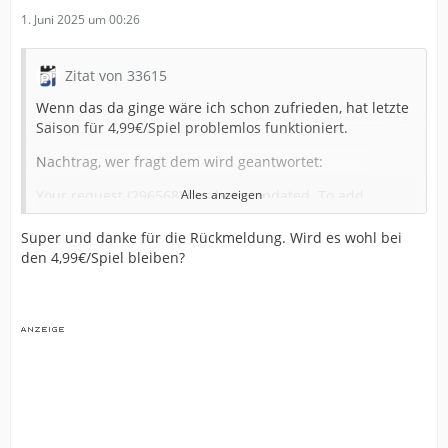
1. Juni 2025 um 00:26
Zitat von 33615
Wenn das da ginge wäre ich schon zufrieden, hat letzte
Saison für 4,99€/Spiel problemlos funktioniert.
Nachtrag, wer fragt dem wird geantwortet:
Your request (296568) has been updated. To add
Alles anzeigen
additional comments, reply to this email.
Super und danke für die Rückmeldung. Wird es wohl bei
Hey!
den 4,99€/Spiel bleiben?
Ja, die Zweite Liga übertragen wir 🙂
Hab ein schönes Wochenende!
Jasper
Thank you for being part of the OneFootball community!
Check our Help Center