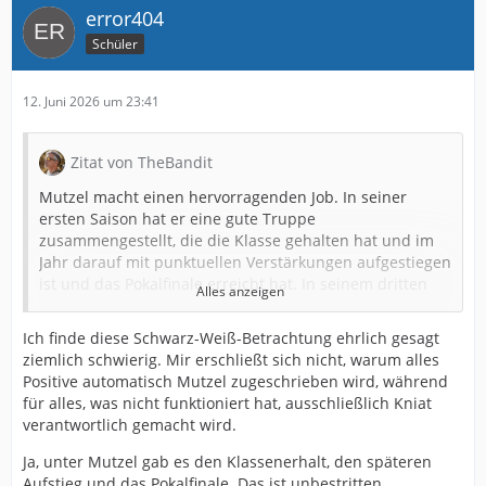
error404
Schüler
12. Juni 2026 um 23:41
Zitat von TheBandit
Mutzel macht einen hervorragenden Job. In seiner
ersten Saison hat er eine gute Truppe
zusammengestellt, die die Klasse gehalten hat und im
Jahr darauf mit punktuellen Verstärkungen aufgestiegen
ist und das Pokalfinale erreicht hat. In seinem dritten
Alles anzeigen
Jahr steht der Klassenerhalt zu buche, der viel eher
hätte klar sein müssen, was eindeutig am massiv
Ich finde diese Schwarz-Weiß-Betrachtung ehrlich gesagt
überschätzten Kniat lag (keine erste Elf oder wenigstens
ziemlich schwierig. Mir erschließt sich nicht, warum alles
eine Achse, die sich hätte einspielen können). Am Ende
Positive automatisch Mutzel zugeschrieben wird, während
der Saison richtigerweise den Trainer entlassen und –
für alles, was nicht funktioniert hat, ausschließlich Kniat
wenn auch nach einigem Holpern – ein topp
verantwortlich gemacht wird.
Trainertalent verpflichtet. Klar, Ihr wolltet alle lieber
Horst Steffen oder sogar Steffen Baumgart oder Kniat
Ja, unter Mutzel gab es den Klassenerhalt, den späteren
behalten, aber ich befürchte für Euch, dass Oliver Kirch
Aufstieg und das Pokalfinale. Das ist unbestritten.