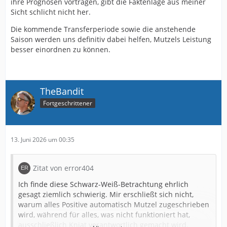
ihre Prognosen vortragen, gibt die Faktenlage aus meiner
Sicht schlicht nicht her.
Die kommende Transferperiode sowie die anstehende
Saison werden uns definitiv dabei helfen, Mutzels Leistung
besser einordnen zu können.
TheBandit
Fortgeschrittener
13. Juni 2026 um 00:35
Zitat von error404
Ich finde diese Schwarz-Weiß-Betrachtung ehrlich
gesagt ziemlich schwierig. Mir erschließt sich nicht,
warum alles Positive automatisch Mutzel zugeschrieben
wird, während für alles, was nicht funktioniert hat,
ausschließlich Kniat verantwortlich gemacht wird.