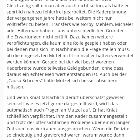
uns längerfristig viel Freude bringen wird.
Gleichzeitig sollte man aber auch nicht so tun, als hätte er
sportlich nahezu fehlerfrei gearbeitet. Die Kaderplanung
Und da Kirch erst sehr kurz bei uns ist, werden sich die
der vergangenen Jahre hatte bei weitem nicht nur
Neuverpflichtungen noch ein wenig hinziehen, und
Volltreffer zu bieten. Transfers wie Norby, Mehlem, Micheler
zwar auch, weil noch gar nicht klar ist, wer unter den
oder Hilterman haben – aus unterschiedlichen Gründen –
ganzen von Kniat ausgebooteten Spielern nicht doch
die Erwartungen nicht erfüllt. Dazu kamen weitere
noch eine Bereicherung sein kann (allen voran Mehlem,
Verpflichtungen, die kaum eine Rolle gespielt haben oder
Schreck und Boakye).
bei denen man sich im Nachhinein die Frage stellen muss,
ob die eingesetzten Mittel nicht sinnvoller hätten verwendet
Dazu kommt, dass ja angeblich Millionen für Momuluh
werden können. Gerade bei der viel beschworenen
fließen werden und erst nach diesem Millionendeal
Kaderbreite wurde teilweise Geld gebunden, ohne dass
überhaupt feststeht, in welches Regal wir greifen
daraus ein echter Mehrwert entstanden ist. Auch bei der
können, um uns zu verstärken.
„Causa Schroers“ hätte Mutzel sich besser absichern
Die von Dir so gelobten Dresdener haben übrigens
müssen.
bisher ganze zwei Spieler verpflichtet:
Und wenn Kniat tatsächlich derart überschätzt gewesen
Kaan Inanoglu, der letzte Saison in der fünften
sein soll, wie es jetzt gerne dargestellt wird, wirft das
(Frankfurt II) und vierten (FC Homburg) Liga ganz
automatisch auch Fragen an Mutzel auf. Er hat Kniat
gut getroffen hat
schließlich verpflichtet, ihm den Kader zusammengestellt
und trotz der offensichtlichen Probleme über einen langen
Brooklyn Ezeh, der letzte Saison ganze vier Spiele
Zeitraum das Vertrauen ausgesprochen. Wenn die Defizite
in der Regionalliga gemacht hat und bei 96
so eindeutig und gravierend waren, warum wurde dann
aussortiert wurde