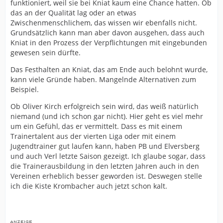
funktioniert, weil sie bei Kniat kaum eine Chance hatten. Ob
Probleme über einen langen Zeitraum das Vertrauen
das an der Qualität lag oder an etwas
ausgesprochen. Wenn die Defizite so eindeutig und
Zwischenmenschlichem, das wissen wir ebenfalls nicht.
gravierend waren, warum wurde dann nicht früher
Grundsätzlich kann man aber davon ausgehen, dass auch
gehandelt und der Klassenerhalt riskiert? Entweder war
Kniat in den Prozess der Verpflichtungen mit eingebunden
Kniats Arbeit nicht annähernd so schlecht, wie sie nun
gewesen sein dürfte.
rückblickend gemacht wird und er hatte einen großen
Anteil am Erfolg, oder die sportliche Führung hat die
Das Festhalten an Kniat, das am Ende auch belohnt wurde,
Lage völlig falsch eingeschätzt und zu spät reagiert.
kann viele Gründe haben. Mangelnde Alternativen zum
Beides entlastet Mutzel jedenfalls nicht.
Beispiel.
Was ich ebenfalls kritisch sehe, sind die teilweise schon
Ob Oliver Kirch erfolgreich sein wird, das weiß natürlich
fast euphorischen Vorschusslorbeeren für Oliver Kirch.
niemand (und ich schon gar nicht). Hier geht es viel mehr
Ich finde die Verpflichtung interessant und
um ein Gefühl, das er vermittelt. Dass es mit einem
nachvollziehbar, aber Stand heute hat er für Arminia
Trainertalent aus der vierten Liga oder mit einem
noch kein einziges Pflichtspiel bestritten. Ihn bereits
Jugendtrainer gut laufen kann, haben PB und Elversberg
jetzt als “Top-Trainertalent” und langfristigen
und auch Verl letzte Saison gezeigt. Ich glaube sogar, dass
Erfolgsgaranten zu feiern, wirkt auf mich nicht seriöser
die Trainerausbildung in den letzten Jahren auch in den
als die reflexhafte Kritik, die beim ersten kleinen
Vereinen erheblich besser geworden ist. Deswegen stelle
Rückschlag wieder einsetzen würde.
ich die Kiste Krombacher auch jetzt schon kalt.
Ich halte Mutzel insgesamt für einen fähigen
Sportdirektor, aber eben nicht für jemanden, der über
jeder Kritik steht. Er hat gute Entscheidungen getroffen,