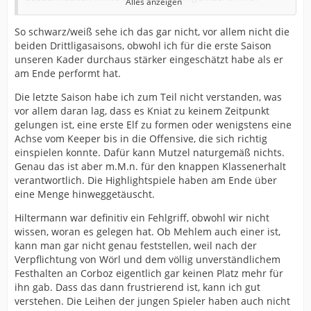
Alles anzeigen
Ja, unter Mutzel gab es den Klassenerhalt, den späteren
So schwarz/weiß sehe ich das gar nicht, vor allem nicht die
Aufstieg und das Pokalfinale. Das ist unbestritten.
beiden Drittligasaisons, obwohl ich für die erste Saison
Gleichzeitig sollte man aber auch nicht so tun, als hätte
unseren Kader durchaus stärker eingeschätzt habe als er
er sportlich nahezu fehlerfrei gearbeitet. Die
am Ende performt hat.
Kaderplanung der vergangenen Jahre hatte bei weitem
nicht nur Volltreffer zu bieten. Transfers wie Norby,
Die letzte Saison habe ich zum Teil nicht verstanden, was
Mehlem, Micheler oder Hilterman haben – aus
vor allem daran lag, dass es Kniat zu keinem Zeitpunkt
unterschiedlichen Gründen – die Erwartungen nicht
gelungen ist, eine erste Elf zu formen oder wenigstens eine
erfüllt. Dazu kamen weitere Verpflichtungen, die kaum
Achse vom Keeper bis in die Offensive, die sich richtig
eine Rolle gespielt haben oder bei denen man sich im
einspielen konnte. Dafür kann Mutzel naturgemäß nichts.
Nachhinein die Frage stellen muss, ob die eingesetzten
Genau das ist aber m.M.n. für den knappen Klassenerhalt
Mittel nicht sinnvoller hätten verwendet werden
verantwortlich. Die Highlightspiele haben am Ende über
können. Gerade bei der viel beschworenen Kaderbreite
eine Menge hinweggetäuscht.
wurde teilweise Geld gebunden, ohne dass daraus ein
echter Mehrwert entstanden ist. Auch bei der „Causa
Hiltermann war definitiv ein Fehlgriff, obwohl wir nicht
Schroers“ hätte Mutzel sich besser absichern müssen.
wissen, woran es gelegen hat. Ob Mehlem auch einer ist,
kann man gar nicht genau feststellen, weil nach der
Und wenn Kniat tatsächlich derart überschätzt gewesen
Verpflichtung von Wörl und dem völlig unverständlichem
sein soll, wie es jetzt gerne dargestellt wird, wirft das
Festhalten an Corboz eigentlich gar keinen Platz mehr für
automatisch auch Fragen an Mutzel auf. Er hat Kniat
ihn gab. Dass das dann frustrierend ist, kann ich gut
schließlich verpflichtet, ihm den Kader
verstehen. Die Leihen der jungen Spieler haben auch nicht
zusammengestellt und trotz der offensichtlichen