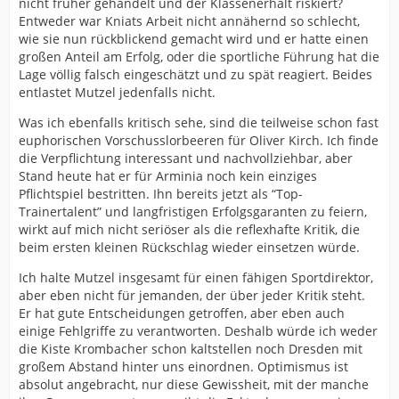
nicht früher gehandelt und der Klassenerhalt riskiert?
Ich persönlich bin ziemlich froh, dass wir diese Art
Entweder war Kniats Arbeit nicht annähernd so schlecht,
Neuzugänge nicht vermelden müssen.
wie sie nun rückblickend gemacht wird und er hatte einen
großen Anteil am Erfolg, oder die sportliche Führung hat die
Neben all dem positiven Vibe rund um Arminia macht
Lage völlig falsch eingeschätzt und zu spät reagiert. Beides
auch Oliver Kirch uns zu einem sehr interessanten
entlastet Mutzel jedenfalls nicht.
Club. Das Umfeld ist gut, es wird seriös gearbeitet und
man muss auch nicht ständig Rekordstrafen an den DFB
Was ich ebenfalls kritisch sehe, sind die teilweise schon fast
bezahlen, weil der eine oder andere "Fan" ein
euphorischen Vorschusslorbeeren für Oliver Kirch. Ich finde
gewalttätiges Arschloch ist.
die Verpflichtung interessant und nachvollziehbar, aber
Stand heute hat er für Arminia noch kein einziges
Und genau deshalb wette ich mit Dir um eine Kiste
Pflichtspiel bestritten. Ihn bereits jetzt als “Top-
Krombacher, dass Dresden am Ende der nächsten
Trainertalent” und langfristigen Erfolgsgaranten zu feiern,
Saison hinter uns stehen wird, und zwar mit Abstand.
wirkt auf mich nicht seriöser als die reflexhafte Kritik, die
beim ersten kleinen Rückschlag wieder einsetzen würde.
Ich halte Mutzel insgesamt für einen fähigen Sportdirektor,
aber eben nicht für jemanden, der über jeder Kritik steht.
Er hat gute Entscheidungen getroffen, aber eben auch
einige Fehlgriffe zu verantworten. Deshalb würde ich weder
die Kiste Krombacher schon kaltstellen noch Dresden mit
großem Abstand hinter uns einordnen. Optimismus ist
absolut angebracht, nur diese Gewissheit, mit der manche