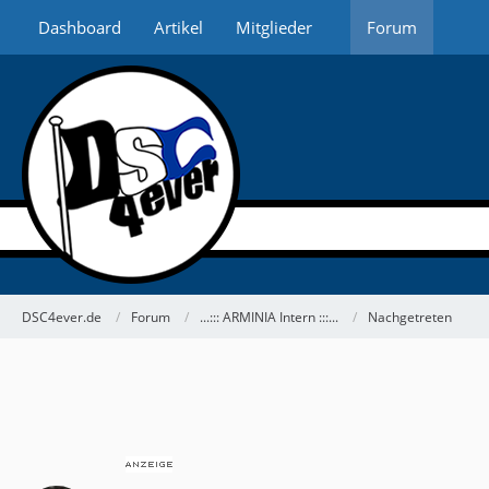
Dashboard
Artikel
Mitglieder
Forum
DSC4ever.de
Forum
...::: ARMINIA Intern :::...
Nachgetreten