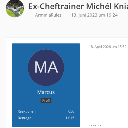
Ex-Cheftrainer Michél Kni
ArminiaRulez
13. Juni 2023 um 19:24
18. April 2026 um 15:52
Marcus
Profi
Reaktionen
656
Beiträge
1.015