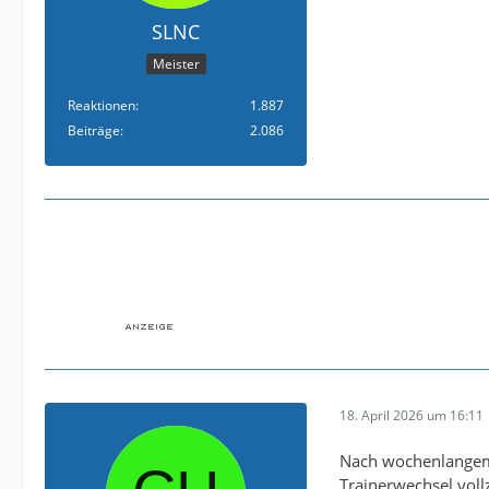
SLNC
Meister
Reaktionen
1.887
Beiträge
2.086
18. April 2026 um 16:11
Nach wochenlangem 
Trainerwechsel vollz