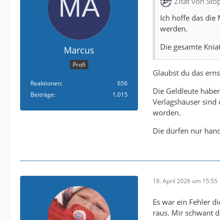
Zitat von Sto
Ich hoffe das die
werden.
Die gesamte Knia
Marcus
Profi
Glaubst du das erns
Reaktionen
656
Die Geldleute habe
Beiträge
1.015
Verlagshäuser sind 
worden.
Die dürfen nur han
18. April 2026 um 15:55
Es war ein Fehler di
raus. Mir schwant d