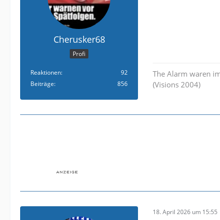
Cherusker68
Profi
Reaktionen
92
The Alarm waren im
Beiträge
856
(Visions 2004)
18. April 2026 um 15:55