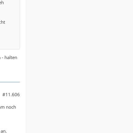
eh
cht
 - halten
#11.606
ihm noch
 an.