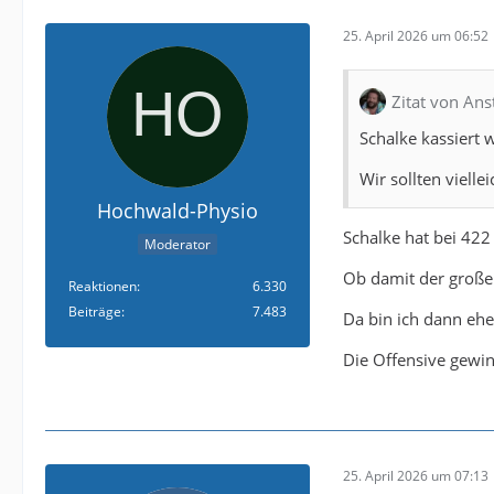
25. April 2026 um 06:52
Zitat von Ans
Schalke kassiert 
Wir sollten vielle
Hochwald-Physio
Schalke hat bei 422
Moderator
Ob damit der große 
Reaktionen
6.330
Beiträge
7.483
Da bin ich dann eh
Die Offensive gewin
25. April 2026 um 07:13