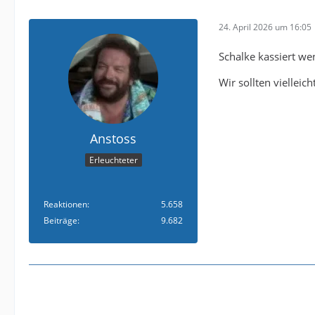
24. April 2026 um 16:05
Schalke kassiert we
Wir sollten vielleic
Anstoss
Erleuchteter
Reaktionen
5.658
Beiträge
9.682