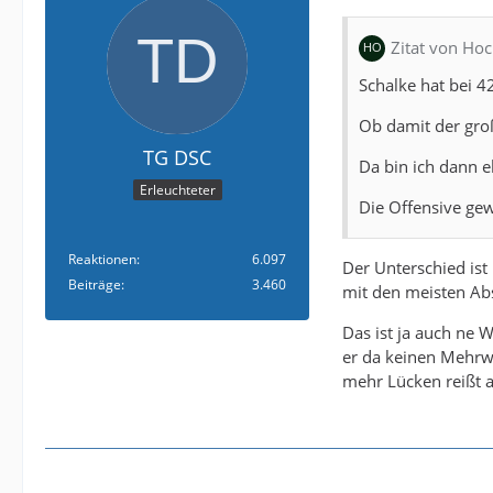
Zitat von Ho
Schalke hat bei 4
Ob damit der groß
TG DSC
Da bin ich dann 
Erleuchteter
Die Offensive gew
Reaktionen
6.097
Der Unterschied ist
Beiträge
3.460
mit den meisten Ab
Das ist ja auch ne 
er da keinen Mehrwe
mehr Lücken reißt a