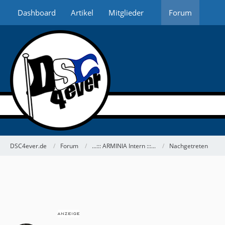
Dashboard
Artikel
Mitglieder
Forum
DSC4ever.de
Forum
...::: ARMINIA Intern :::...
Nachgetreten