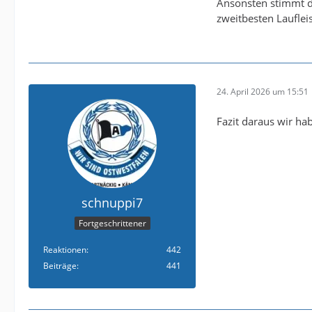
Ansonsten stimmt da
zweitbesten Laufle
24. April 2026 um 15:51
Fazit daraus wir ha
schnuppi7
Fortgeschrittener
Reaktionen
442
Beiträge
441