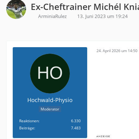
Ex-Cheftrainer Michél Kni
ArminiaRulez
13. Juni 2023 um 19:24
24. April 2026 um 14:50
Hochwald-Physio
Moderator
Reaktionen
6.330
Beiträge
7.483