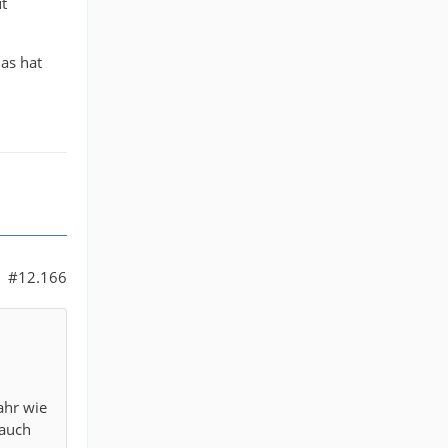
t
as hat
#12.166
ahr wie
 auch