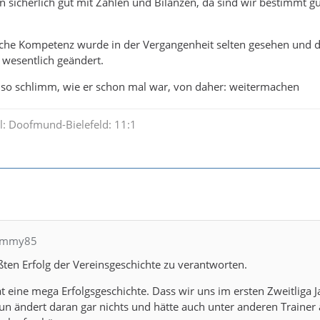
 sicherlich gut mit Zahlen und Bilanzen, da sind wir bestimmt gu
iche Kompetenz wurde in der Vergangenheit selten gesehen und d
t wesentlich geändert.
ht so schlimm, wie er schon mal war, von daher: weitermachen
l: Doofmund-Bielefeld: 11:1
hommy85
ßten Erfolg der Vereinsgeschichte zu verantworten.
at eine mega Erfolgsgeschichte. Dass wir uns im ersten Zweitliga J
un ändert daran gar nichts und hätte auch unter anderen Trainer