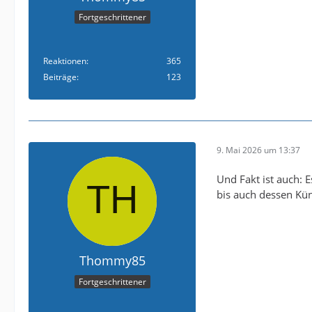
Fortgeschrittener
Reaktionen
365
Beiträge
123
9. Mai 2026 um 13:37
Und Fakt ist auch: E
bis auch dessen Kün
Thommy85
Fortgeschrittener