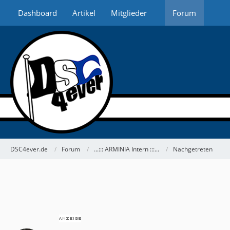
Dashboard
Artikel
Mitglieder
Forum
DSC4ever.de
Forum
...::: ARMINIA Intern :::...
Nachgetreten