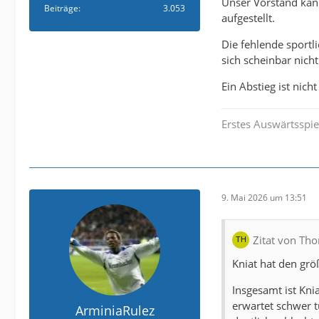
Unser Vorstand kann
Beiträge
3.053
aufgestellt.
Die fehlende sportl
sich scheinbar nich
Ein Abstieg ist nic
Erstes Auswärtsspie
9. Mai 2026 um 13:51
Zitat von T
Kniat hat den grö
Insgesamt ist Kni
erwartet schwer t
ArminiaRulez