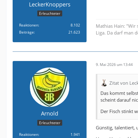
LeckerKnoppers
Erleuchteter
Reaktionen
8.102
Mathias Hain: "Wir 
Beiträge
21.623
Liga. Da darf man d
9. Mai 2026 um 13:44
Zitat von Le
Das kommt selbst
scheint darauf nic
Der Fisch stinkt 
Arnold
Erleuchteter
Günstig, talentiert
Reaktionen
1.941