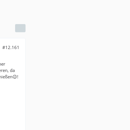
#12.161
ner
eren, da
hießen😉!