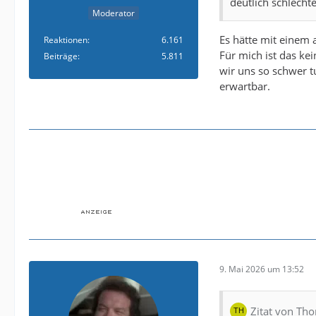
deutlich schlecht
Moderator
Es hätte mit einem 
Reaktionen
6.161
Für mich ist das ke
Beiträge
5.811
wir uns so schwer t
erwartbar.
9. Mai 2026 um 13:52
Zitat von T