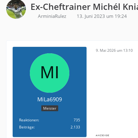
Ex-Cheftrainer Michél Kni
ArminiaRulez
13. Juni 2023 um 19:24
9. Mai 2026 um 13:10
MiLa6909
Meister
Reaktionen
735
Beiträge
2.133