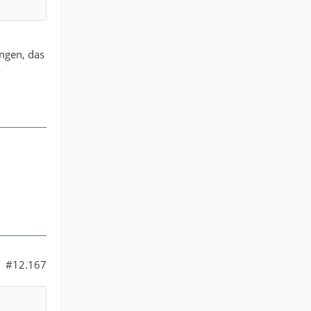
ungen, das
o
#12.167