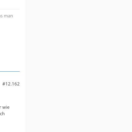
as man
#12.162
r wie
uch