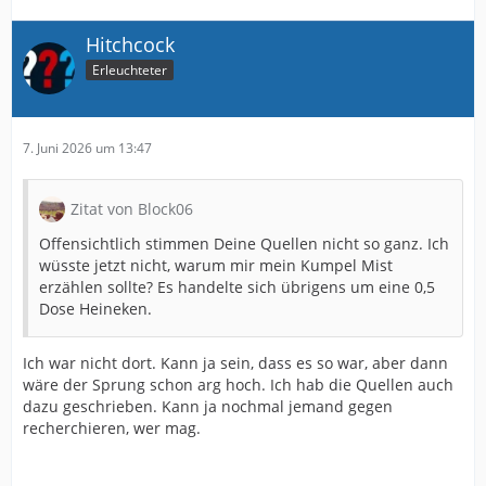
Quellen: The Beer Thrillers · NFL Draft Diamonds ·
Sportsepreneur · Sports Illustrated (Super Bowl LX)
Hitchcock
⚽ Bierpreise bei der FIFA WM 2026
Erleuchteter
Kurzfassung
Ein Bier kostet je nach Austragungsort zwischen
7. Juni 2026 um 13:47
umgerechnet ~£2 in Mexiko und ~£10,36 in Kalifornien
— also mehr als fünfmal so viel für dasselbe Turnier im
selben Monat.
Zitat von Block06
Offensichtlich stimmen Deine Quellen nicht so ganz. Ich
🍺 Bierpreise nach Stadium — von günstig bis teuer
wüsste jetzt nicht, warum mir mein Kumpel Mist
erzählen sollte? Es handelte sich übrigens um eine 0,5
Mexiko dominiert das günstige Ende: Guadalajara und
Dose Heineken.
Mexiko-Stadt sind mit je ~£2,01 pro Bier gleichauf,
Monterrey kommt auf ~£4,29. Alle drei mexikanischen
Ich war nicht dort. Kann ja sein, dass es so war, aber dann
Spielorte liegen weit unter der Hälfte des günstigsten
wäre der Sprung schon arg hoch. Ich hab die Quellen auch
US-Stadions. ￼
dazu geschrieben. Kann ja nochmal jemand gegen
Bei den US-Stadien steigen die Preise stark an: Die
recherchieren, wer mag.
beiden Kalifornien-Stadien (San Francisco/Levi’s
Stadium und Los Angeles/SoFi Stadium) sind mit je