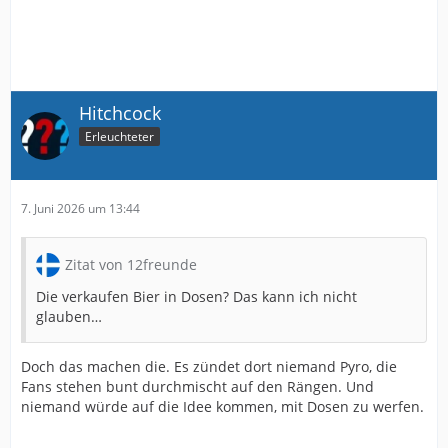
Soft Drink ~$8-10
Nachos ~$10-14
Zum Vergleich: 2015 kostete ein Bier noch im Schnitt
Hitchcock
$7,50 — heute sind es $14,25 je nach Stadium. Hot Dogs
Erleuchteter
sind von $5,00 auf $9,50 gestiegen.
🏟️ Sonderfall Super Bowl
7. Juni 2026 um 13:44
Beim Super Bowl LX (2026) liegt der Bierpreis nochmal
deutlich höher: zwischen $17,50 für ein einfaches
Zitat von 12freunde
Dosenbier und $22,50 für ein Premium-Fassbier — im
Schnitt rund $19,50.
Die verkaufen Bier in Dosen? Das kann ich nicht
glauben…
🧠 Warum so teuer?
Stadien operieren unter dem “Captive Market”-Prinzip
Doch das machen die. Es zündet dort niemand Pyro, die
— einmal drin, hast du keine Alternativen. Hohe
Fans stehen bunt durchmischt auf den Rängen. Und
Fixkosten für Venue, Personal und Logistik werden über
niemand würde auf die Idee kommen, mit Dosen zu werfen.
Konzessionen querfinanziert.