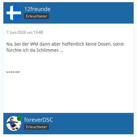
~£10,36 pro Bier am teuersten, MetLife Stadium in New
Jersey (Austragungsort des Finales) liegt knapp dahinter.
12freunde
Erleuchteter
Quellen: SeatPick · Football Ground Guide · Men’s
Journal · Sports Illustrated · SmarterTravel
7. Juni 2026 um 13:48
Na, bei der WM dann aber hoffentlich keine Dosen, sonst
fürchte ich da Schlimmes …
Online
foreverDSC
Erleuchteter