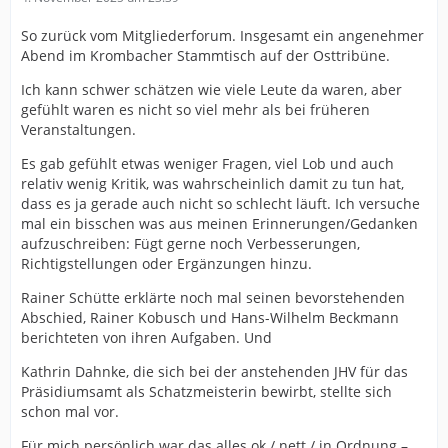
So zurück vom Mitgliederforum. Insgesamt ein angenehmer
Abend im Krombacher Stammtisch auf der Osttribüne.
Ich kann schwer schätzen wie viele Leute da waren, aber
gefühlt waren es nicht so viel mehr als bei früheren
Veranstaltungen.
Es gab gefühlt etwas weniger Fragen, viel Lob und auch
relativ wenig Kritik, was wahrscheinlich damit zu tun hat,
dass es ja gerade auch nicht so schlecht läuft. Ich versuche
mal ein bisschen was aus meinen Erinnerungen/Gedanken
aufzuschreiben: Fügt gerne noch Verbesserungen,
Richtigstellungen oder Ergänzungen hinzu.
Rainer Schütte erklärte noch mal seinen bevorstehenden
Abschied, Rainer Kobusch und Hans-Wilhelm Beckmann
berichteten von ihren Aufgaben. Und
Kathrin Dahnke, die sich bei der anstehenden JHV für das
Präsidiumsamt als Schatzmeisterin bewirbt, stellte sich
schon mal vor.
Für mich persönlich war das alles ok / nett / in Ordnung –