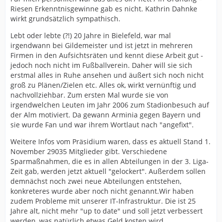
Riesen Erkenntnisgewinne gab es nicht. Kathrin Dahnke
wirkt grundsätzlich sympathisch.
Lebt oder lebte (?!) 20 Jahre in Bielefeld, war mal
irgendwann bei Gildemeister und ist jetzt in mehreren
Firmen in den Aufsichtsräten und kennt diese Arbeit gut -
jedoch noch nicht im Fußballverein. Daher will sie sich
erstmal alles in Ruhe ansehen und äußert sich noch nicht
groß zu Plänen/Zielen etc. Alles ok, wirkt vernünftig und
nachvollziehbar. Zum ersten Mal wurde sie von
irgendwelchen Leuten im Jahr 2006 zum Stadionbesuch auf
der Alm motiviert. Da gewann Arminia gegen Bayern und
sie wurde Fan und war ihrem Wortlaut nach "angefixt".
Weitere Infos vom Präsidium waren, dass es aktuell Stand 1.
November 29035 Mitglieder gibt. Verschiedene
Sparmaßnahmen, die es in allen Abteilungen in der 3. Liga-
Zeit gab, werden jetzt aktuell "gelockert". Außerdem sollen
demnächst noch zwei neue Abteilungen entstehen,
konkreteres wurde aber noch nicht genannt.Wir haben
zudem Probleme mit unserer IT-Infrastruktur. Die ist 25
Jahre alt, nicht mehr "up to date" und soll jetzt verbessert
werden, was natürlich etwas Geld kosten wird.