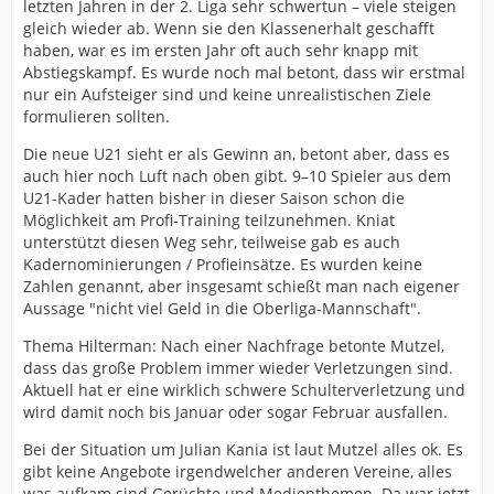
letzten Jahren in der 2. Liga sehr schwertun – viele steigen
gleich wieder ab. Wenn sie den Klassenerhalt geschafft
haben, war es im ersten Jahr oft auch sehr knapp mit
Abstiegskampf. Es wurde noch mal betont, dass wir erstmal
nur ein Aufsteiger sind und keine unrealistischen Ziele
formulieren sollten.
Die neue U21 sieht er als Gewinn an, betont aber, dass es
auch hier noch Luft nach oben gibt. 9–10 Spieler aus dem
U21-Kader hatten bisher in dieser Saison schon die
Möglichkeit am Profi-Training teilzunehmen. Kniat
unterstützt diesen Weg sehr, teilweise gab es auch
Kadernominierungen / Profieinsätze. Es wurden keine
Zahlen genannt, aber insgesamt schießt man nach eigener
Aussage "nicht viel Geld in die Oberliga-Mannschaft".
Thema Hilterman: Nach einer Nachfrage betonte Mutzel,
dass das große Problem immer wieder Verletzungen sind.
Aktuell hat er eine wirklich schwere Schulterverletzung und
wird damit noch bis Januar oder sogar Februar ausfallen.
Bei der Situation um Julian Kania ist laut Mutzel alles ok. Es
gibt keine Angebote irgendwelcher anderen Vereine, alles
was aufkam sind Gerüchte und Medienthemen. Da war jetzt