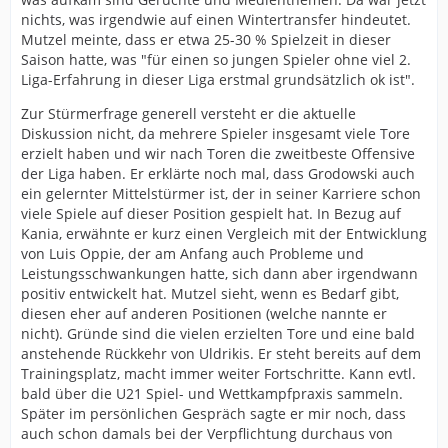
nichts, was irgendwie auf einen Wintertransfer hindeutet.
Mutzel meinte, dass er etwa 25-30 % Spielzeit in dieser
Saison hatte, was "für einen so jungen Spieler ohne viel 2.
Liga-Erfahrung in dieser Liga erstmal grundsätzlich ok ist".
Zur Stürmerfrage generell versteht er die aktuelle
Diskussion nicht, da mehrere Spieler insgesamt viele Tore
erzielt haben und wir nach Toren die zweitbeste Offensive
der Liga haben. Er erklärte noch mal, dass Grodowski auch
ein gelernter Mittelstürmer ist, der in seiner Karriere schon
viele Spiele auf dieser Position gespielt hat. In Bezug auf
Kania, erwähnte er kurz einen Vergleich mit der Entwicklung
von Luis Oppie, der am Anfang auch Probleme und
Leistungsschwankungen hatte, sich dann aber irgendwann
positiv entwickelt hat. Mutzel sieht, wenn es Bedarf gibt,
diesen eher auf anderen Positionen (welche nannte er
nicht). Gründe sind die vielen erzielten Tore und eine bald
anstehende Rückkehr von Uldrikis. Er steht bereits auf dem
Trainingsplatz, macht immer weiter Fortschritte. Kann evtl.
bald über die U21 Spiel- und Wettkampfpraxis sammeln.
Später im persönlichen Gespräch sagte er mir noch, dass
auch schon damals bei der Verpflichtung durchaus von